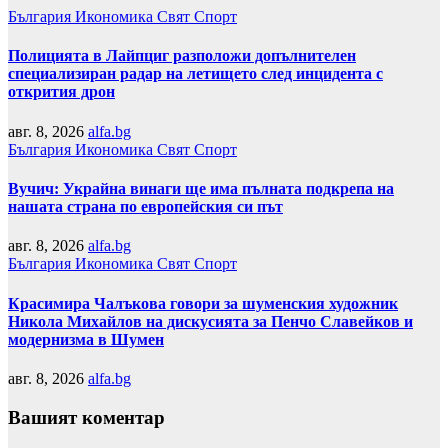
България
Икономика
Свят
Спорт
Полицията в Лайпциг разположи допълнителен
специализиран радар на летището след инцидента с
открития дрон
авг. 8, 2026
alfa.bg
България
Икономика
Свят
Спорт
Вучич: Украйна винаги ще има пълната подкрепа на
нашата страна по европейския си път
авг. 8, 2026
alfa.bg
България
Икономика
Свят
Спорт
Красимира Чалъкова говори за шуменския художник
Никола Михайлов на дискусията за Пенчо Славейков и
модернизма в Шумен
авг. 8, 2026
alfa.bg
Вашият коментар