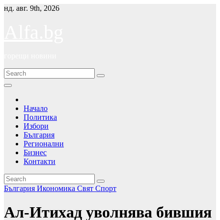
Skip
нд. авг. 9th, 2026
to
content
Alfa.bg
горещи новини
Начало
Политика
Избори
България
Регионални
Бизнес
Контакти
България
Икономика
Свят
Спорт
Ал-Итихад уволнява бившия