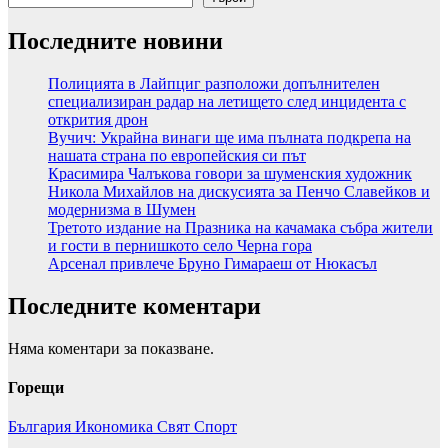
Последните новини
Полицията в Лайпциг разположи допълнителен
специализиран радар на летището след инцидента с
открития дрон
Вучич: Украйна винаги ще има пълната подкрепа на
нашата страна по европейския си път
Красимира Чалъкова говори за шуменския художник
Никола Михайлов на дискусията за Пенчо Славейков и
модернизма в Шумен
Третото издание на Празника на качамака събра жители
и гости в пернишкото село Черна гора
Арсенал привлече Бруно Гимараеш от Нюкасъл
Последните коментари
Няма коментари за показване.
Горещи
България
Икономика
Свят
Спорт