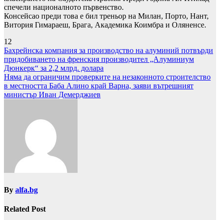
спечели националното първенство.
Консейсао преди това е бил треньор на Милан, Порто, Нант,
Витория Гимараеш, Брага, Академика Коимбра и Оляненсе.
12
Навигация
Бахрейнска компания за производство на алуминий потвърди
придобиването на френския производител „Алуминиум
Дюнкерк“ за 2,2 млрд. долара
Няма да ограничим проверките на незаконното строителство
в местността Баба Алино край Варна, заяви вътрешният
министър Иван Демерджиев
By
alfa.bg
Related Post