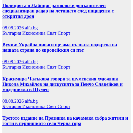
Полицията в Лайпциг разположи допълнителен
специализиран радар на летището след инцидента с
открития дрон
08.08.2026
alfa.bg
България
Икономика
Свят
Спорт
Вучич: Украйна винаги ще има пълната подкрепа на
нашата страна по европейския си път
08.08.2026
alfa.bg
България
Икономика
Свят
Спорт
Красимира Чалъкова говори за шуменския художник
Никола Михайлов на дискусията за Пенчо Славейков и
модернизма в Шумен
08.08.2026
alfa.bg
България
Икономика
Свят
Спорт
Третото издание на Празника на качамака събра жители и
гости в пернишкото село Черна гора