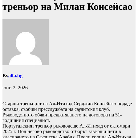
треньор на Милан Консейсао
By
alfa.bg
юни 2, 2026
Старши треньорът на Ал-Итихад Серджио Консейсао подаде
оставка, съобщи пресслужбата на саудитския клуб.
Ръководството обяви прекратяването на договора на 51-
годишния специалист.
Португалският треньор ръководеше Ал-Итихад от октомври
2025 г. Под негово ръководство отборът завърши пети в
класирането на Саудитска Арабия. Преди година Ал-Итихад