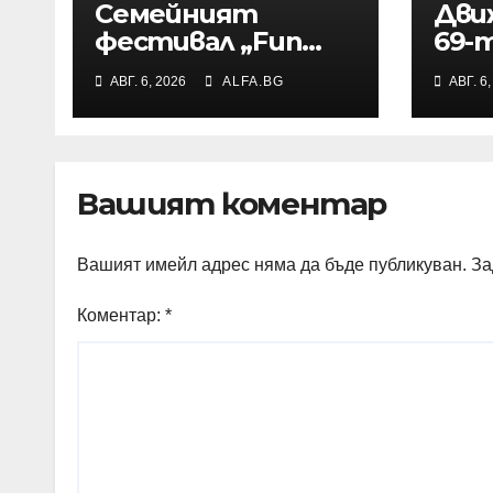
Семейният
Дви
фестивал „Fun
69-т
навън“ ще се
маг
АВГ. 6, 2026
ALFA.BG
АВГ. 6
проведе за осми
„Тра
път в Трявна
зат
въз
пож
Вашият коментар
Вашият имейл адрес няма да бъде публикуван.
За
Коментар:
*