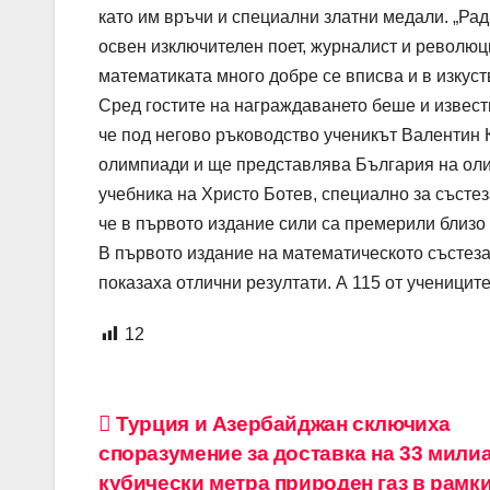
като им връчи и специални златни медали. „Рад
освен изключителен поет, журналист и революц
математиката много добре се вписва и в изкуст
Сред гостите на награждаването беше и извес
че под негово ръководство ученикът Валентин 
олимпиади и ще представлява България на олим
учебника на Христо Ботев, специално за състе
че в първото издание сили са премерили близо 
В първото издание на математическото състезан
показаха отлични резултати. А 115 от ученицит
12
Навигация
Турция и Азербайджан сключиха
споразумение за доставка на 33 мили
кубически метра природен газ в рамки