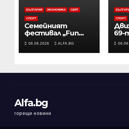
БЪЛГАРИЯ
ИКОНОМИКА
СВЯТ
БЪЛГАР
СПОРТ
СПОРТ
Семейният
Дви
фестивал „Fun
69-
навън“ ще се
маг
06.08.2026
ALFA.BG
06.08
проведе за осми
„Тра
път в Трявна
зат
въз
пож
Alfa.bg
горещи новини