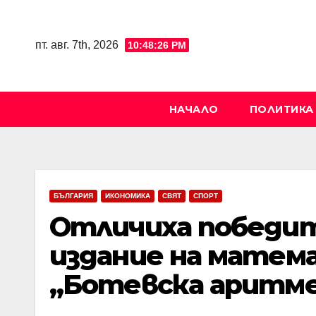
Skip
to
пт. авг. 7th, 2026
10:48:27 PM
content
НАЧАЛО
ПОЛИТИКА
БЪЛГАРИЯ
ИКОНОМИКА
СВЯТ
СПОРТ
Отличиха победи
издание на матем
„Ботевска аритме