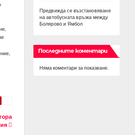
о
Предвижда се възстановяване
на автобусната връзка между
Болярово и Ямбол
ни,
ни
Последните коментари
ение,
Няма коментари за показване.
гора
ния