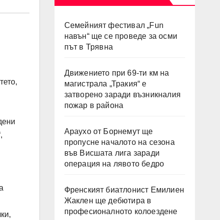
Семейният фестивал „Fun
навън“ ще се проведе за осми
път в Трявна
Движението при 69-ти км на
тето,
магистрала „Тракия“ е
затворено заради възникналия
пожар в района
дени
Араухо от Борнемут ще
,
пропусне началото на сезона
във Висшата лига заради
операция на лявото бедро
а
Френският биатлонист Емилиен
Жаклен ще дебютира в
професионалното колоездене
ки,