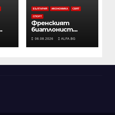
БЪЛГАРИЯ
ИКОНОМИКА
СВЯТ
СПОРТ
Френският
биатлонист
Емилиен Жаклен
06.08.2026
ALFA.BG
ще дебютира в
професионалното
колоездене
ия
ро