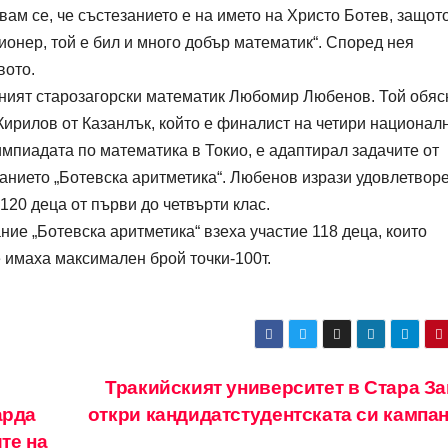
вам се, че състезанието е на името на Христо Ботев, защот
ионер, той е бил и много добър математик“. Според нея
вото.
тният старозагорски математик Любомир Любенов. Той обяс
Кирилов от Казанлък, който е финалист на четири национал
пиадата по математика в Токио, е адаптирал задачите от
занието „Ботевска аритметика“. Любенов изрази удовлетвор
120 деца от първи до четвърти клас.
ие „Ботевска аритметика“ взеха участие 118 деца, които
е имаха максимален брой точки-100т.
Тракийският университет в Стара За
арда
откри кандидатстудентската си кампа
те на