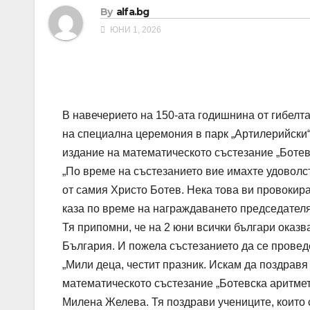
By
alfa.bg
ЮНИ 1, 2026
В навечерието на 150-ата годишнина от гибелта
на специална церемония в парк „Артилерийски“
издание на математическото състезание „Ботев
„По време на състезанието вие имахте удоволст
от самия Христо Ботев. Нека това ви провокира
каза по време на награждаването председателя
Тя припомни, че на 2 юни всички българи оказв
България. И пожела състезанието да се провед
„Мили деца, честит празник. Искам да поздравя
математическото състезание „Ботевска аритмет
Милена Желева. Тя поздрави учениците, които 