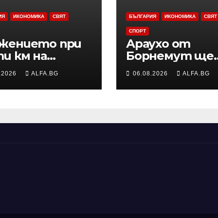
ИЯ
ИКОНОМИКА
СВЯТ
БЪЛГАРИЯ
ИКОНОМИКА
СВЯТ
СПОРТ
жението при
Араухо от
ти км на
Борнемут ще
истрала
пропусне
.2026
ALFA.BG
06.08.2026
ALFA.BG
кия“ е
началото на
ворено заради
сезона във
никналия
Висшата лига
ар в района
заради операц
на лявото бед