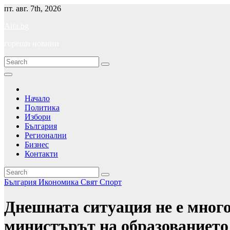
Skip
пт. авг. 7th, 2026
to
Alfa.bg
content
горещи новини
Начало
Политика
Избори
България
Регионални
Бизнес
Контакти
България
Икономика
Свят
Спорт
Днешната ситуация не е много 
министърът на образованието