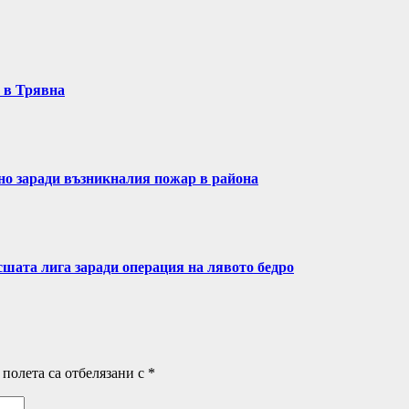
т в Трявна
ено заради възникналия пожар в района
сшата лига заради операция на лявото бедро
полета са отбелязани с
*