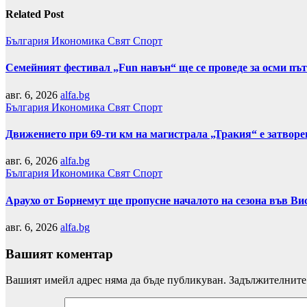
Related Post
България
Икономика
Свят
Спорт
Семейният фестивал „Fun навън“ ще се проведе за осми пъ
авг. 6, 2026
alfa.bg
България
Икономика
Свят
Спорт
Движението при 69-ти км на магистрала „Тракия“ е затвор
авг. 6, 2026
alfa.bg
България
Икономика
Свят
Спорт
Араухо от Борнемут ще пропусне началото на сезона във Ви
авг. 6, 2026
alfa.bg
Вашият коментар
Вашият имейл адрес няма да бъде публикуван.
Задължителните 