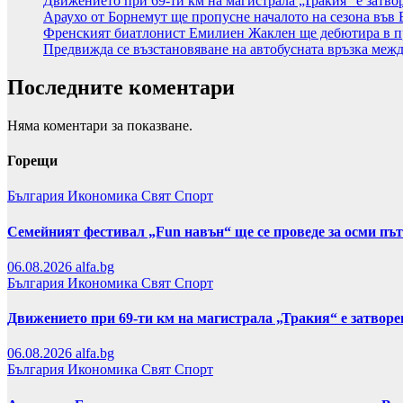
Движението при 69-ти км на магистрала „Тракия“ е затво
Араухо от Борнемут ще пропусне началото на сезона във 
Френският биатлонист Емилиен Жаклен ще дебютира в п
Предвижда се възстановяване на автобусната връзка меж
Последните коментари
Няма коментари за показване.
Горещи
България
Икономика
Свят
Спорт
Семейният фестивал „Fun навън“ ще се проведе за осми пъ
06.08.2026
alfa.bg
България
Икономика
Свят
Спорт
Движението при 69-ти км на магистрала „Тракия“ е затвор
06.08.2026
alfa.bg
България
Икономика
Свят
Спорт