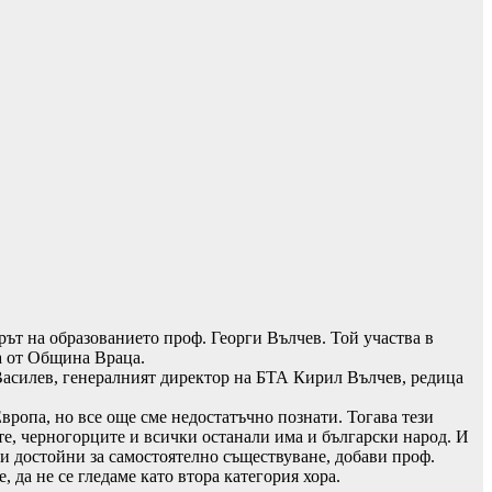
рът на образованието проф. Георги Вълчев. Той участва в
на от Община Враца.
Василев, генералният директор на БТА Кирил Вълчев, редица
Европа, но все още сме недостатъчно познати. Тогава тези
ите, черногорците и всички останали има и български народ. И
и и достойни за самостоятелно съществуване, добави проф.
 да не се гледаме като втора категория хора.