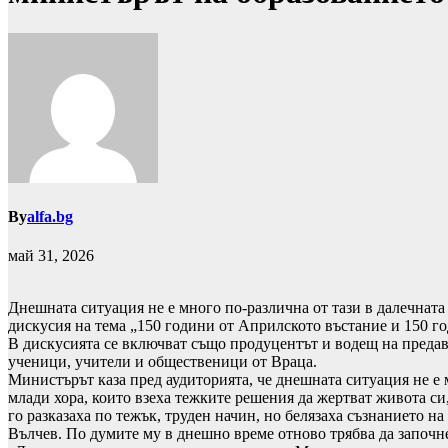
By
alfa.bg
май 31, 2026
Днешната ситуация не е много по-различна от тази в далечната
дискусия на тема „150 години от Априлското въстание и 150 г
В дискусията се включват също продуцентът и водещ на преда
ученици, учители и общественици от Враца.
Министърът каза пред аудиторията, че днешната ситуация не е м
млади хора, които взеха тежките решения да жертват живота си
го разказаха по тежък, труден начин, но белязаха съзнанието н
Вълчев. По думите му в днешно време отново трябва да започнем 