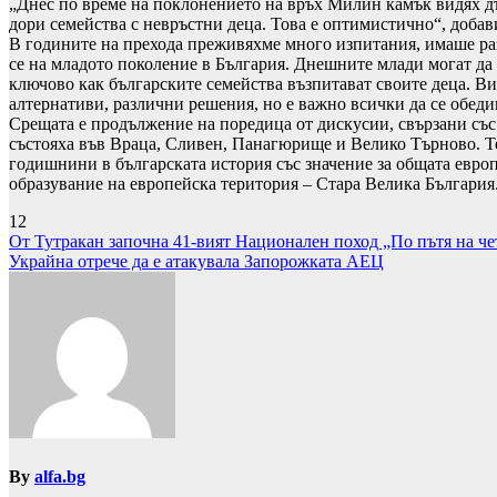
„Днес по време на поклонението на връх Милин камък видях дъ
дори семейства с невръстни деца. Това е оптимистично“, доба
В годините на прехода преживяхме много изпитания, имаше разб
се на младото поколение в България. Днешните млади могат да п
ключово как българските семейства възпитават своите деца. Ви
алтернативи, различни решения, но е важно всички да се обедини
Срещата е продължение на поредица от дискусии, свързани със 
състояха във Враца, Сливен, Панагюрище и Велико Търново. Те
годишнини в българската история със значение за общата европе
образувание на европейска територия – Стара Велика България
12
Навигация
От Тутракан започна 41-вият Национален поход „По пътя на че
Украйна отрече да е атакувала Запорожката АЕЦ
By
alfa.bg