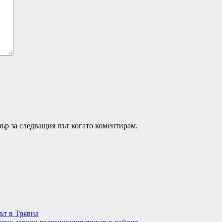
зър за следващия път когато коментирам.
ът в Трявна