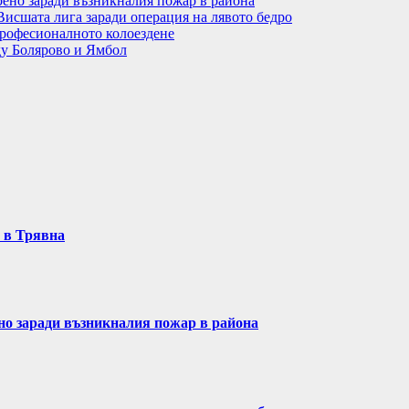
рено заради възникналия пожар в района
Висшата лига заради операция на лявото бедро
рофесионалното колоездене
ду Болярово и Ямбол
т в Трявна
ено заради възникналия пожар в района