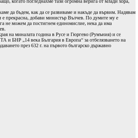
ащо, когато погледнахме тази огромна верига от млади хора,
аме да бъдем, как да се развиваме и накъде да вървим. Надявам
ни е прекрасна, добави министър Вълчев. По думите му е
ога не можем да постигнем единомислие, нека да има
ев.
рая на миналата година в Русе и Гюргево (Румъния) и се
ТА и БНР „14 века България в Европа“ за отбелязването на
здаването през 632 г. на първото българско държавно