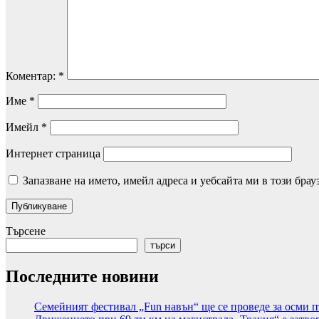
Коментар:
*
Име
*
Имейл
*
Интернет страница
Запазване на името, имейл адреса и уебсайта ми в този брау
Търсене
търси
Последните новини
Семейният фестивал „Fun навън“ ще се проведе за осми п