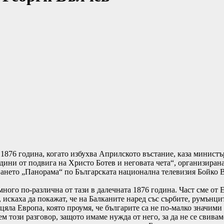
 1876 година, когато избухва Априлското въстание, каза министъ
одини от подвига на Христо Ботев и неговата чета“, организира
ването „Панорама“ по Българската национална телевизия Бойко 
ного по-различна от тази в далечната 1876 година. Част сме от 
, искаха да покажат, че на Балканите наред със сърбите, румънц
а цяла Европа, която проумя, че българите са не по-малко значим
този разговор, защото имаме нужда от него, за да не се свиваме,