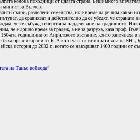
лгата колона походници от цялата страна. Беше много впечатляв
ви министър Вълчев.
ити съдби, разделени семейства, но е време да решим какви иск
ътуват, да сравняват и действително да се убедят, че страната 
ждам, че се събужда енергия за надделяване на градивното. Ник
м, че е дошло време за градеж, а не за разруха, каза проф. Вълч
150-ата годишнина от Априлското въстание, които започнаха в к
 бяха организирани от БТА като част от инициативата на БНТ, Б
йска история до 2032 г., когато се навършват 1400 години от съ
.
тата на Таньо войвода“