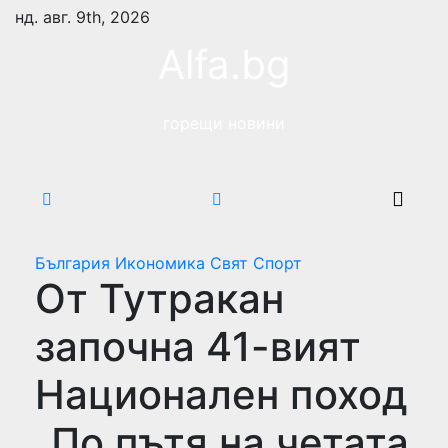
Skip
нд. авг. 9th, 2026
to
Alfa.bg
content
горещи новини
България
Икономика
Свят
Спорт
От Тутракан
започна 41-вият
Национален поход
„По пътя на четата