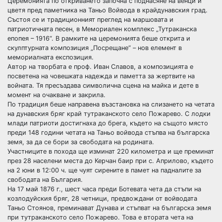
Церемонията по откриването започна с поднасяне на венци и
цветя пред паметника на Таньо Войвода в крайдунавския град.
Състоя се и традиционният преглед на маршовата и
патриотичната песен, в Мемориален комплекс „Тутраканска
епопея – 1916“. В рамките на церемонията беше открита и
скулптурната композиция „Посрещане“ – нов елемент в
мемориалната експозиция.
Автор на творбата е проф. Иван Славов, а композицията е
посветена на човешката надежда и паметта за жертвите на
войната. Тя пресъздава символична сцена на майка и дете в
момент на очакване и закрила.
По традиция беше направена възстановка на слизането на четата
на дунавския бряг край тутраканското село Пожарево. С лодки
млади патриоти достигнаха до брега, където на същото място
преди 148 години четата на Таньо войвода стъпва на българска
земя, за да се бори за свободата на родината.
Участниците в похода ще изминат 220 километра и ще преминат
през 28 населени места до Керчан баир при с. Априлово, където
на 2 юни в 12:00 ч. ще чуят сирените в памет на падналите за
свободата на България.
На 17 май 1876 г., шест часа преди Ботевата чета да стъпи на
козлодуйския бряг, 28 четници, предвождани от войводата
Таньо Стоянов, преминават Дунава и стъпват на българска земя
при тутраканското село Пожарево. Това е втората чета на