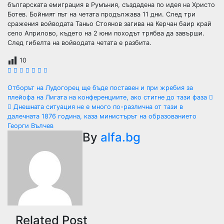
българската емиграция в Румъния, създадена по идея на Христо
Ботев. Бойният път на четата продължава 11 дни. След три
сражения войводата Таньо Стоянов загива на Керчан баир край
село Априлово, където на 2 юни походът трябва да завърши.
След гибелта на войводата четата е разбита.
10
Навигация
Отборът на Лудогорец ще бъде поставен и при жребия за
плейофа на Лигата на конференциите, ако стигне до тази фаза
Днешната ситуация не е много по-различна от тази в
далечната 1876 година, каза министърът на образованието
Георги Вълчев
By
alfa.bg
Related Post