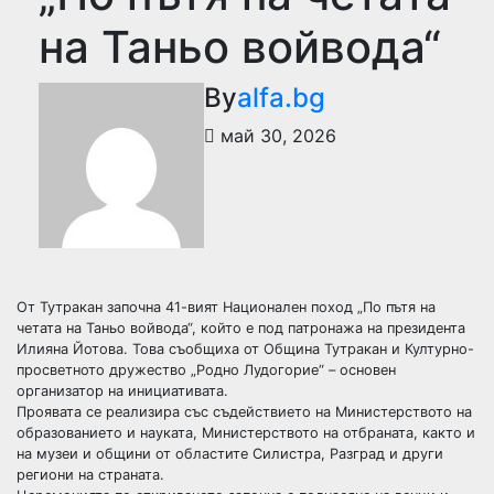
на Таньо войвода“
By
alfa.bg
май 30, 2026
От Тутракан започна 41-вият Национален поход „По пътя на
четата на Таньо войвода“, който е под патронажа на президента
Илияна Йотова. Това съобщиха от Община Тутракан и Културно-
просветното дружество „Родно Лудогорие“ – основен
организатор на инициативата.
Проявата се реализира със съдействието на Министерството на
образованието и науката, Министерството на отбраната, както и
на музеи и общини от областите Силистра, Разград и други
региони на страната.