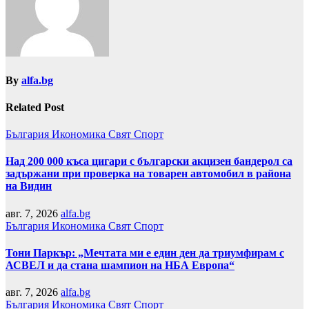
By
alfa.bg
Related Post
България
Икономика
Свят
Спорт
Над 200 000 къса цигари с български акцизен бандерол са
задържани при проверка на товарен автомобил в района
на Видин
авг. 7, 2026
alfa.bg
България
Икономика
Свят
Спорт
Тони Паркър: „Мечтата ми е един ден да триумфирам с
АСВЕЛ и да стана шампион на НБА Европа“
авг. 7, 2026
alfa.bg
България
Икономика
Свят
Спорт