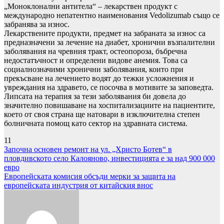
„Моноклонални антитела“ – лекарствен продукт с
международно непатентно наименования Vedolizumab също се
забранява за износ.
Лекарствените продукти, предмет на забраната за износ са
предназначени за лечение на диабет, хронични възпалителни
заболявания на чревния тракт, остеопороза, бъбречна
недостатъчност и определени видове анемия. Това са
социалнозначими хронични заболявания, които при
прекъсване на лечението водят до тежки усложнения и
увреждания на здравето, се посочва в мотивите за заповедта.
Липсата на терапия за тези заболявания би довела до
значително повишаване на хоспитализациите на пациентите,
което от своя страна ще натовари в изключителна степен
болничната помощ като сектор на здравната система.
11
Навигация
Започна основен ремонт на ул. „Христо Ботев“ в
пловдивското село Калояново, инвестицията е за над 900 000
евро
Европейската комисия обсъди мерки за защита на
европейската индустрия от китайския внос