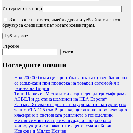
Интернет страница
Запазване на името, имейл адреса и уебсайта ми в този
браузър за следващия път когато коментирам.
Търсене
търси
Последните новини
Над 200 000 къса цигари с български акцизен бандерол
са задържани при проверка на товарен автомобил в
района на Видин
Тони Паркър: „Мечтата ми е един ден да триумфирам с
АСВЕЛ и да стана шампион на НБА Европа“
Елизара Янева отпадна на полуфиналите на турнир по
тенис УТА 125 във Варшава, ще запише ново рекордно
класиране в световната ранглиста в понеделник
Независимият театър има нужда от подкрепа за
копродукции с държавните сцени, смятат Боряна
Йовкова и Милко Йовчев