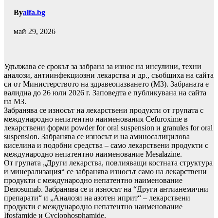
By
alfa.bg
май 29, 2026
Удължава се срокът за забрана за износ на инсулини, техни
аналози, антиинфекциозни лекарства и др., съобщиха на сайта
си от Министерството на здравеопазването (МЗ). Забраната е
валидна до 26 юли 2026 г. Заповедта е публикувана на сайта
на МЗ.
Забранява се износът на лекарствени продукти от групата с
международно непатентно наименования Cefuroxime в
лекарствени форми powder for oral suspension и granules for oral
suspension. Забранява се износът и на аминосалицилова
киселина и подобни средства – само лекарствени продукти с
международно непатентно наименование Mesalazine.
От групата „Други лекарства, повлияващи костната структура
и минерализация“ се забранява износът само на лекарствени
продукти с международно непатентно наименование
Denosumab. Забранява се и износът на “Други антианемични
препарати“ и „Аналози на азотен иприт“ – лекарствени
продукти с международно непатентно наименование
Ifosfamide и Cyclophosphamide.