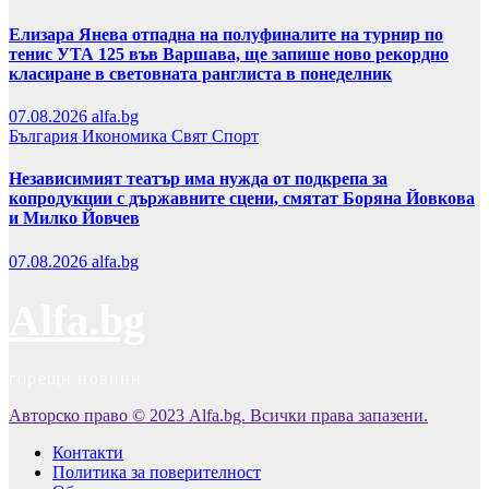
Елизара Янева отпадна на полуфиналите на турнир по
тенис УТА 125 във Варшава, ще запише ново рекордно
класиране в световната ранглиста в понеделник
07.08.2026
alfa.bg
България
Икономика
Свят
Спорт
Независимият театър има нужда от подкрепа за
копродукции с държавните сцени, смятат Боряна Йовкова
и Милко Йовчев
07.08.2026
alfa.bg
Alfa.bg
горещи новини
Авторско право © 2023 Alfa.bg. Всички права запазени.
Контакти
Политика за поверителност