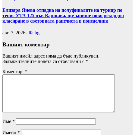
Елизара Янева отпадна на полуфиналите на турнир по
тенис УТА 125 във Варшава, ще запише ново рекордно
класиране в световната ранглиста в понеделник
авг. 7, 2026
alfa.bg
Вашият коментар
Вашият имейл адрес няма да бъде публикуван.
Задължителните полета са отбелязани с
*
Коментар:
*
Име
*
Имейл
*