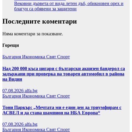
Вековни дървета от вида летен дъб, обикновен орех и
благун са обявени за защитени
Последните коментари
Няма коментари за показване.
Горещи
България
Икономика
Свят
Спорт
Над 200 000 къса цигари с български акцизен бандерол са
задържани при проверка на товарен автомобил в района
на Видин
07.08.2026
alfa.bg
България
Икономика
Свят
Спорт
Тони Паркър: „Мечтата ми е един ден да триумфирам с
АСВЕЛ и да стана шампион на НБА Европа“
07.08.2026
alfa.bg
България
Икономика
Свят
Спорт