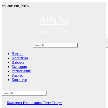
Skip
сб. авг. 8th, 2026
to
content
Alfa.bg
горещи новини
Начало
Политика
Избори
България
Регионални
Бизнес
Контакти
България
Икономика
Свят
Спорт