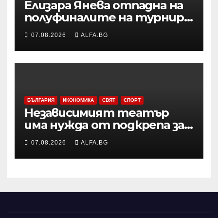
Елизара Янева отпадна на
полуфиналите на турнир
по тенис УТА 125 във
07.08.2026
ALFA.BG
Варшава, ще запише ново
рекордно класиране в
световната ранглиста в
понеделник
БЪЛГАРИЯ
ИКОНОМИКА
СВЯТ
СПОРТ
Независимият театър
има нужда от подкрепа за
копродукции с
07.08.2026
ALFA.BG
държавните сцени,
смятат Боряна Йовкова и
Милко Йовчев