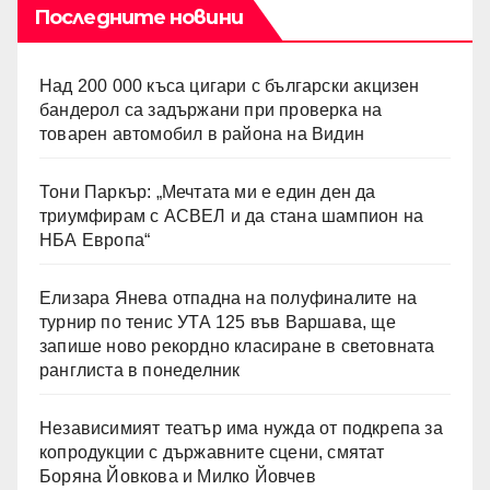
Последните новини
Над 200 000 къса цигари с български акцизен
бандерол са задържани при проверка на
товарен автомобил в района на Видин
Тони Паркър: „Мечтата ми е един ден да
триумфирам с АСВЕЛ и да стана шампион на
НБА Европа“
Елизара Янева отпадна на полуфиналите на
турнир по тенис УТА 125 във Варшава, ще
запише ново рекордно класиране в световната
ранглиста в понеделник
Независимият театър има нужда от подкрепа за
копродукции с държавните сцени, смятат
Боряна Йовкова и Милко Йовчев