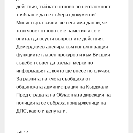
действия, тъй като отново по неотложност
трябваше да се съберат документи“.
Министърът заяви, че сега има данни, че
този човек отново се е намесил и се е
опитал да осуети въпросните действия.
Демерджиев апелира към изпълняващия
функциите главен прокурор и към Висшия
съдебен съвет да вземат мерки по
информацията, която ще внесе по случая.
За разпита на кмета съобщиха от
общинската администрация на Кърджали.
Пред сградата на Областната дирекция на
полицията се събраха привърженици на
ДПС, както и депутати.
14