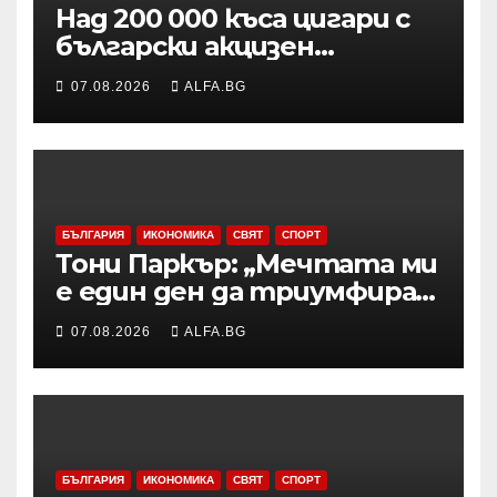
Над 200 000 къса цигари с
български акцизен
бандерол са задържани при
07.08.2026
ALFA.BG
проверка на товарен
автомобил в района на
Видин
БЪЛГАРИЯ
ИКОНОМИКА
СВЯТ
СПОРТ
Тони Паркър: „Мечтата ми
е един ден да триумфирам
с АСВЕЛ и да стана
07.08.2026
ALFA.BG
шампион на НБА Европа“
БЪЛГАРИЯ
ИКОНОМИКА
СВЯТ
СПОРТ