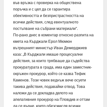
във връзка с проверка на обществена
поръчка и с цел да се гарантира
обективността и безпристрастността на
всички действия, след евентуалното
постъпване на събрани материали“.
По-рано днес в коментар относно разпита на
кмета на Кърджали Ерол Мюмюн
вътрешният министър Иван Демерджиев
каза: „В Кърджали имаше процесуални
действия, за които трябваше да съдейства
прокуратурата в града, има един заместник-
окръжен прокурор, който се казва Тефик
Каменов. Този човек веднъж вече осуети
такива действия, подавайки отвод. Това
наложи да се докладва делото на
апелативния прокурор на Пловдив и оттам
да се върне, което обезсмисля всички