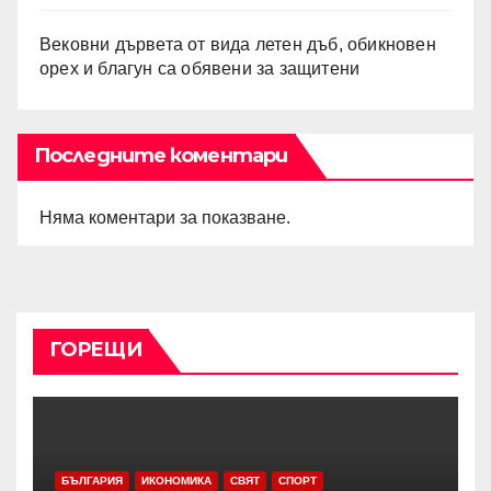
Вековни дървета от вида летен дъб, обикновен
орех и благун са обявени за защитени
Последните коментари
Няма коментари за показване.
ГОРЕЩИ
БЪЛГАРИЯ
ИКОНОМИКА
СВЯТ
СПОРТ