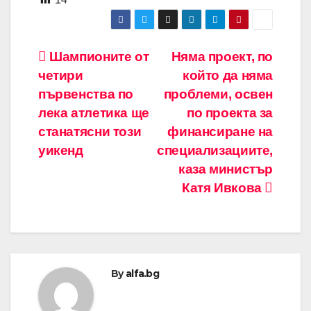
Навигация
Шампионите от
Няма проект, по
четири
който да няма
първенства по
проблеми, освен
лека атлетика ще
по проекта за
станатясни този
финансиране на
уикенд
специализациите,
каза министър
Катя Ивкова
By
alfa.bg