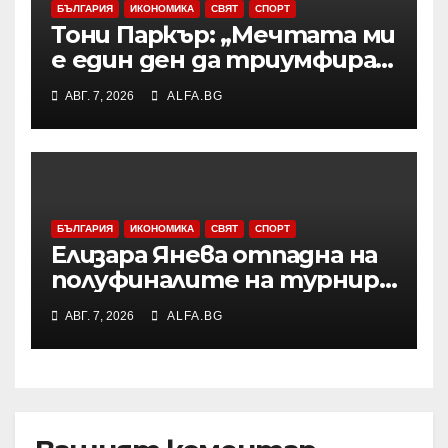
БЪЛГАРИЯ
ИКОНОМИКА
СВЯТ
СПОРТ
Тони Паркър: „Мечтата ми
е един ден да триумфирам
с АСВЕЛ и да стана
АВГ. 7, 2026
ALFA.BG
шампион на НБА Европа“
БЪЛГАРИЯ
ИКОНОМИКА
СВЯТ
СПОРТ
Елизара Янева отпадна на
полуфиналите на турнир
по тенис УТА 125 във
АВГ. 7, 2026
ALFA.BG
Варшава, ще запише ново
рекордно класиране в
световната ранглиста в
понеделник