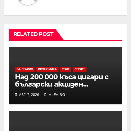
RELATED POST
БЪЛГАРИЯ
ИКОНОМИКА
СВЯТ
СПОРТ
Над 200 000 къса цигари с
български акцизен
бандерол са задържани при
АВГ. 7, 2026
ALFA.BG
проверка на товарен
автомобил в района на
Видин