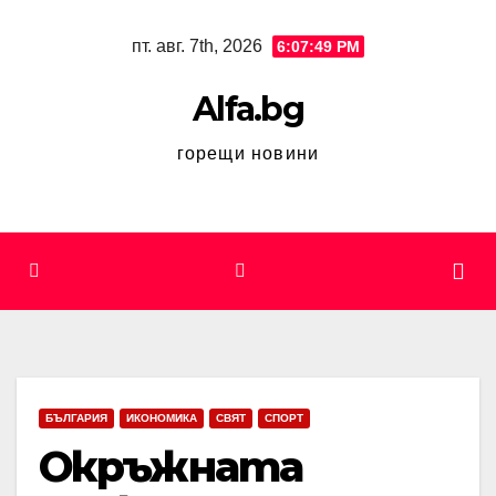
Skip
пт. авг. 7th, 2026
6:07:49 PM
to
content
Alfa.bg
горещи новини
БЪЛГАРИЯ
ИКОНОМИКА
СВЯТ
СПОРТ
Окръжната