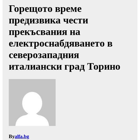
Горещото време
предизвика чести
прекъсвания на
електроснабдяването в
северозападния
италиански град Торино
By
alfa.bg