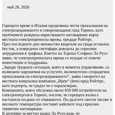
май 28, 2026
Горещoто време в Италия предизвика чести прекъсвания на
електрозахранването в северозападния град Торино, като
проблемите разкриха нарастващото натоварване върху
местната електропреносна мрежа, предаде Ройтерс.
През последните дни множество квартали на града останаха
без ток, а повредени светофари доведоха до сериозни
затруднения в трафика. Кметът на Торино Стефано Ло Русо
заяви, че електропреносната мрежа се нуждае от повече
инвестиции и поддръжка.
„Заради трудната ситуация, която в момента управляваме, са
възможни нарушения на услугите, включително спорадични
прекъсвания на електрозахранването“, заяви говорител на
местната комунална компания „Ирен“ (Iren) пред Ройтерс,
като подчерта, че градът не е парализиран.
Компанията, която обслужва около 650 000 потребители на
електроенергия в Торино, посочи, че горещата вълна е
настъпила по-рано от очакваното. По-дългите светли часове и
високите температури поставят кабелите под сериозно
термично натоварване.
В интервю за местно радио Ло Русо каза, че