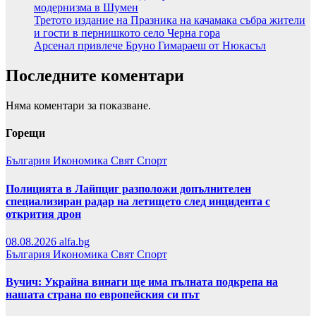
модернизма в Шумен
Третото издание на Празника на качамака събра жители
и гости в пернишкото село Черна гора
Арсенал привлече Бруно Гимараеш от Нюкасъл
Последните коментари
Няма коментари за показване.
Горещи
България
Икономика
Свят
Спорт
Полицията в Лайпциг разположи допълнителен
специализиран радар на летището след инцидента с
открития дрон
08.08.2026
alfa.bg
България
Икономика
Свят
Спорт
Вучич: Украйна винаги ще има пълната подкрепа на
нашата страна по европейския си път