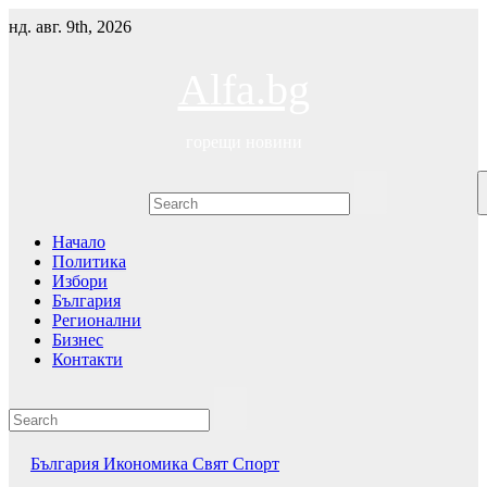
Skip
нд. авг. 9th, 2026
to
content
Alfa.bg
горещи новини
Начало
Политика
Избори
България
Регионални
Бизнес
Контакти
България
Икономика
Свят
Спорт