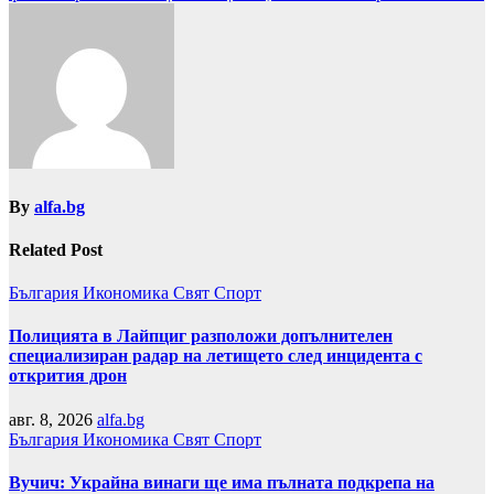
By
alfa.bg
Related Post
България
Икономика
Свят
Спорт
Полицията в Лайпциг разположи допълнителен
специализиран радар на летището след инцидента с
открития дрон
авг. 8, 2026
alfa.bg
България
Икономика
Свят
Спорт
Вучич: Украйна винаги ще има пълната подкрепа на