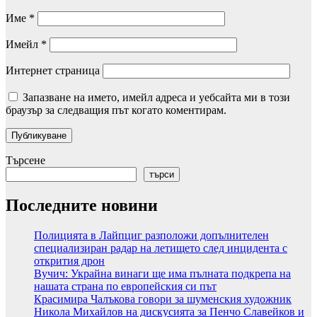
Име
*
Имейл
*
Интернет страница
Запазване на името, имейл адреса и уебсайта ми в този
браузър за следващия път когато коментирам.
Търсене
търси
Последните новини
Полицията в Лайпциг разположи допълнителен
специализиран радар на летището след инцидента с
открития дрон
Вучич: Украйна винаги ще има пълната подкрепа на
нашата страна по европейския си път
Красимира Чалъкова говори за шуменския художник
Никола Михайлов на дискусията за Пенчо Славейков и