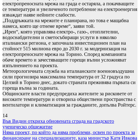
електропреносната мрежа на града е остаряла, а покачващите
се температури и увеличеното потребление на електроенергия
изваждат наяве нейните слабости.
„Поддръжката на мрежите е планирана, но това е мащабна
намеса, която ще отнеме време“, заяви той.
„Ирен“, която управлява електро-, газо-, отоплителни,
водоснабдителни и сметосъбиращи услуги в няколко
италиански региона, е започнала инвестиционен план на
стойност 515 милиона евро до 2030 г. за модернизация на
електропреноснате мрежа на Торино. Според компанията
обаче времето и зачестяващите горещи вълни усложняват
изпълнението на проекта.
Метеорологичната служба на италианските военновъздушни
сили прогнозира максимална температура от 32 градуса по
Целзий в Торино днес, докато страната преживява първата си
гореща вълна за годината.
Общинските власти предупредиха жителите за рисковете от
високите температури и отвориха обществени пространства с
вентилатори и климатизация за гражданите, допълва Ройтерс.
14
Навигация
Във Видин откриха обновената сграда на градското
ученическо общежитие
Няма проект, по който да няма проблеми, освен по проекта за
финансиране на специализациите, каза министър Катя Ивкова