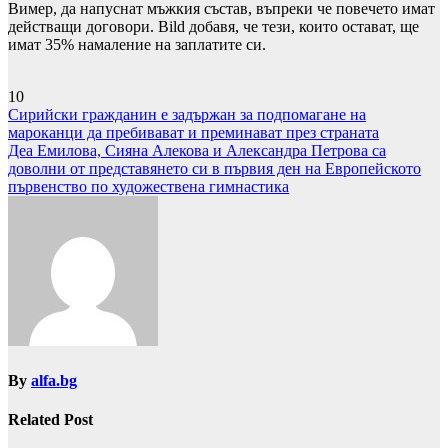
Вимер, да напуснат мъжкия състав, въпреки че повечето имат
действащи договори. Bild добавя, че тези, които остават, ще
имат 35% намаление на заплатите си.
10
Навигация
Сирийски гражданин е задържан за подпомагане на
мароканци да пребивават и преминават през страната
Деа Емилова, Сияна Алекова и Александра Петрова са
доволни от представянето си в първия ден на Европейското
първенство по художествена гимнастика
By
alfa.bg
Related Post