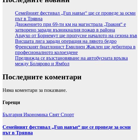
Семейният фестивал „Fun навън“ ще се проведе за осми
път в Трявна
Движението при 69-ти км на магистрала „Тракия“ е
затворено заради възникналия пожар в района
Араухо от Борнемут ще пропусне началото на сезона във
Висшата лига заради операция на лявото бедро
Френският биатлонист Емилиен Жаклен ще дебютира в
професионалното колоездене
Предвижда се възстановяване на автобусната връзка
между Болярово и Ямбол
Последните коментари
Няма коментари за показване.
Горещи
България
Икономика
Свят
Спорт
Семейният фестивал „Fun навън“ ще се проведе за осми
път в Трявна