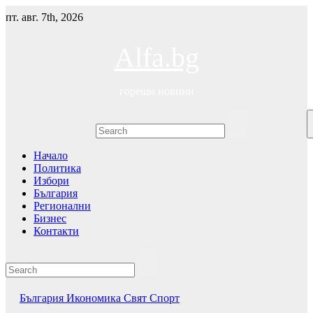
Skip
пт. авг. 7th, 2026
to
content
Alfa.bg
горещи новини
Начало
Политика
Избори
България
Регионални
Бизнес
Контакти
България
Икономика
Свят
Спорт