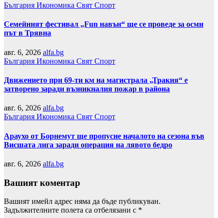
България
Икономика
Свят
Спорт
Семейният фестивал „Fun навън“ ще се проведе за осми
път в Трявна
авг. 6, 2026
alfa.bg
България
Икономика
Свят
Спорт
Движението при 69-ти км на магистрала „Тракия“ е
затворено заради възникналия пожар в района
авг. 6, 2026
alfa.bg
България
Икономика
Свят
Спорт
Араухо от Борнемут ще пропусне началото на сезона във
Висшата лига заради операция на лявото бедро
авг. 6, 2026
alfa.bg
Вашият коментар
Вашият имейл адрес няма да бъде публикуван.
Задължителните полета са отбелязани с
*