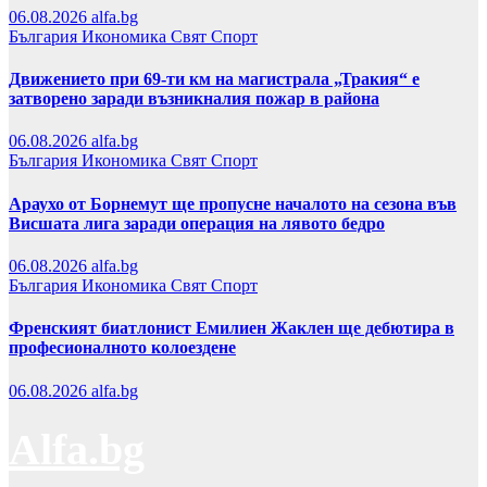
06.08.2026
alfa.bg
България
Икономика
Свят
Спорт
Движението при 69-ти км на магистрала „Тракия“ е
затворено заради възникналия пожар в района
06.08.2026
alfa.bg
България
Икономика
Свят
Спорт
Араухо от Борнемут ще пропусне началото на сезона във
Висшата лига заради операция на лявото бедро
06.08.2026
alfa.bg
България
Икономика
Свят
Спорт
Френският биатлонист Емилиен Жаклен ще дебютира в
професионалното колоездене
06.08.2026
alfa.bg
Alfa.bg