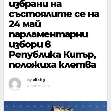
избрани на
състоялите се на
24 май
парламентарни
избори в
Република Кипър,
положиха клетва
By
alfa.bg
МАЙ 25, 2026