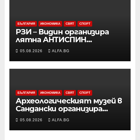
отношение, подчерта
Макрон
БЪЛГАРИЯ
ИКОНОМИКА
СВЯТ
СПОРТ
РЗИ – Видин организира
лятна АНТИСПИН
кампания с безплатни и
05.08.2026
ALFA.BG
анонимни изследвания
БЪЛГАРИЯ
ИКОНОМИКА
СВЯТ
СПОРТ
Археологическият музей в
Сандански организира
лятна школа за деца
05.08.2026
ALFA.BG