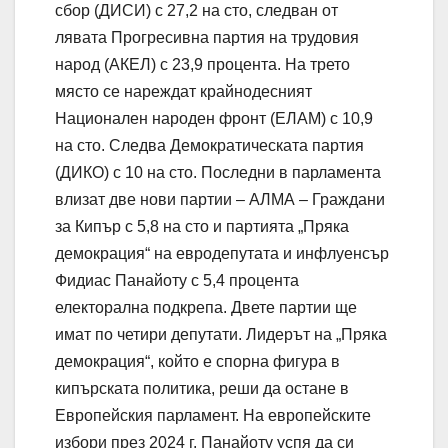
сбор (ДИСИ) с 27,2 на сто, следван от
лявата Прогресивна партия на трудовия
народ (АКЕЛ) с 23,9 процента. На трето
място се нареждат крайнодесният
Национален народен фронт (ЕЛАМ) с 10,9
на сто. Следва Демократическата партия
(ДИКО) с 10 на сто. Последни в парламента
влизат две нови партии – АЛМА – Граждани
за Кипър с 5,8 на сто и партията „Пряка
демокрация“ на евродепутата и инфлуенсър
Фидиас Панайоту с 5,4 процента
електорална подкрепа. Двете партии ще
имат по четири депутати. Лидерът на „Пряка
демокрация“, който е спорна фигура в
кипърската политика, реши да остане в
Европейския парламент. На европейските
избори през 2024 г. Панайоту успя да си