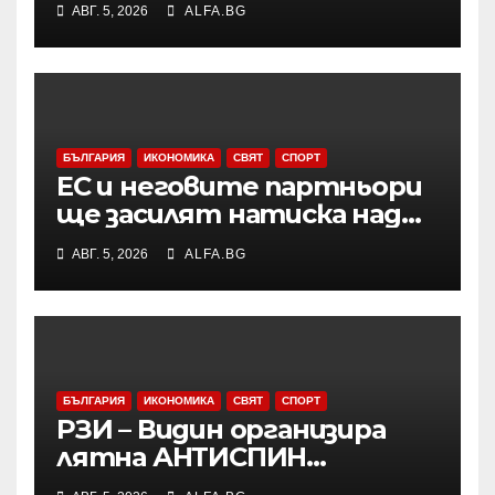
АВГ. 5, 2026
ALFA.BG
жилищни сгради
БЪЛГАРИЯ
ИКОНОМИКА
СВЯТ
СПОРТ
ЕС и неговите партньори
ще засилят натиска над
Русия чрез санкции и ще
АВГ. 5, 2026
ALFA.BG
продължат да подкрепят
Украйна във военно
отношение, подчерта
Макрон
БЪЛГАРИЯ
ИКОНОМИКА
СВЯТ
СПОРТ
РЗИ – Видин организира
лятна АНТИСПИН
кампания с безплатни и