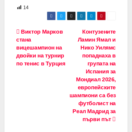
14
Навигация
Виктор Марков
Контузените
стана
Ламин Ямал и
вицешампион на
Нико Уилямс
двойки на турнир
попаднаха в
по тенис в Турция
групата на
Испания за
Мондиал 2026,
европейските
шампиони са без
футболист на
Реал Мадрид за
първи път