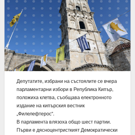
Депутатите, избрани на състоялите се вчера
парламентарни избори в Република Кипър,
положиха клетва, съобщава електронното
издание на кипърския вестник
„Филелефтерос“.
В парламента влязоха общо шест партии.
Първи е дясноцентристкият Демократически