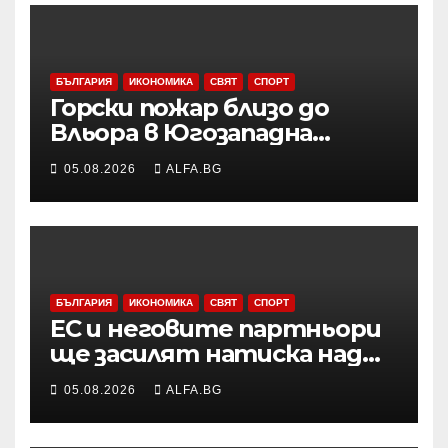
БЪЛГАРИЯ
ИКОНОМИКА
СВЯТ
СПОРТ
Горски пожар близо до
Вльора в Югозападна
Албания бушува до
05.08.2026
ALFA.BG
жилищни сгради
БЪЛГАРИЯ
ИКОНОМИКА
СВЯТ
СПОРТ
ЕС и неговите партньори
ще засилят натиска над
Русия чрез санкции и ще
05.08.2026
ALFA.BG
продължат да подкрепят
Украйна във военно