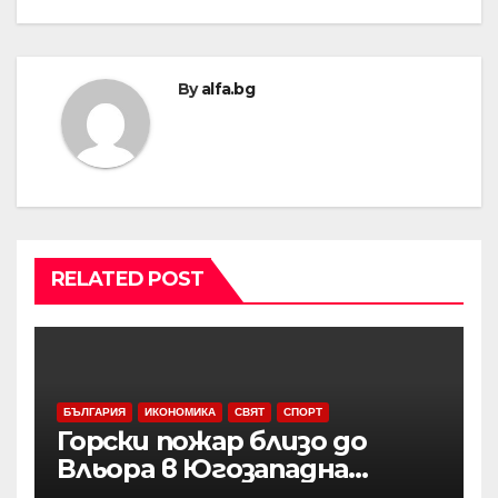
By
alfa.bg
RELATED POST
БЪЛГАРИЯ
ИКОНОМИКА
СВЯТ
СПОРТ
Горски пожар близо до
Вльора в Югозападна
Албания бушува до