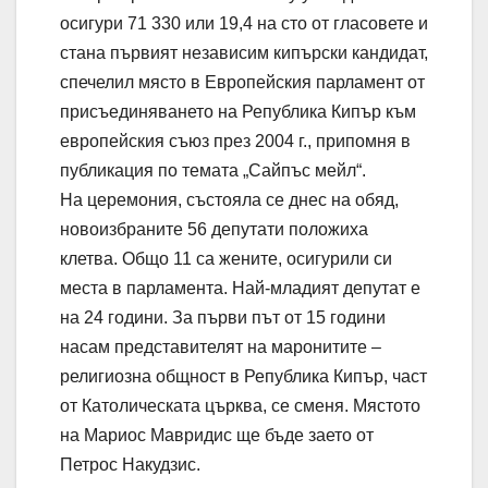
осигури 71 330 или 19,4 на сто от гласовете и
стана първият независим кипърски кандидат,
спечелил място в Европейския парламент от
присъединяването на Република Кипър към
европейския съюз през 2004 г., припомня в
публикация по темата „Сайпъс мейл“.
На церемония, състояла се днес на обяд,
новоизбраните 56 депутати положиха
клетва. Общо 11 са жените, осигурили си
места в парламента. Най-младият депутат е
на 24 години. За първи път от 15 години
насам представителят на маронитите –
религиозна общност в Република Кипър, част
от Католическата църква, се сменя. Мястото
на Мариос Мавридис ще бъде заето от
Петрос Накудзис.