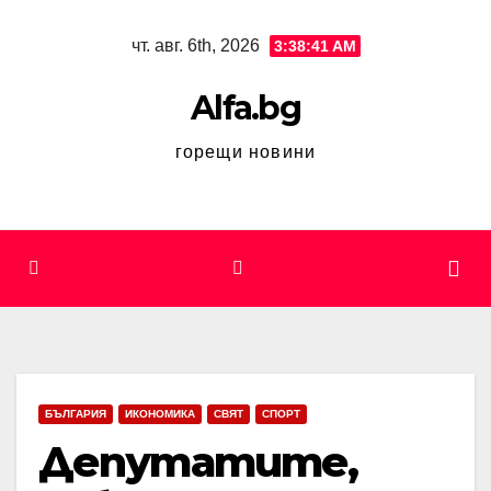
Skip
чт. авг. 6th, 2026
3:38:42 AM
to
content
Alfa.bg
горещи новини
БЪЛГАРИЯ
ИКОНОМИКА
СВЯТ
СПОРТ
Депутатите,