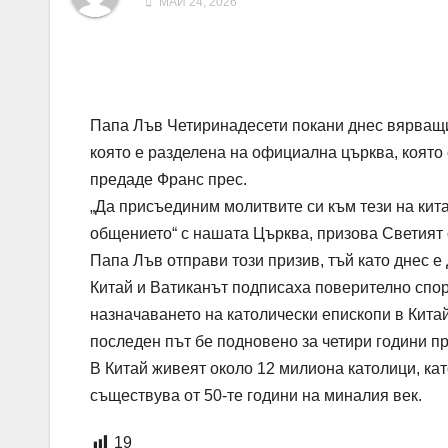
МАЙ 24, 2026
Папа Лъв Четиринадесети покани днес вярващит
която е разделена на официална църква, която 
предаде Франс прес.
„Да присъединим молитвите си към тези на кита
общението“ с нашата Църква, призова Светият 
Папа Лъв отправи този призив, тъй като днес е
Китай и Ватиканът подписаха поверително спо
назначаването на католически епископи в Кита
последен път бе подновено за четири години пр
В Китай живеят около 12 милиона католици, ка
съществува от 50-те години на миналия век.
19