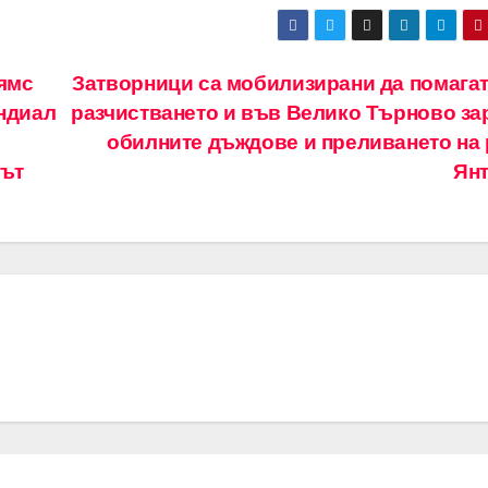
ямс
Затворници са мобилизирани да помагат
ондиал
разчистването и във Велико Търново за
обилните дъждове и преливането на 
път
Ян