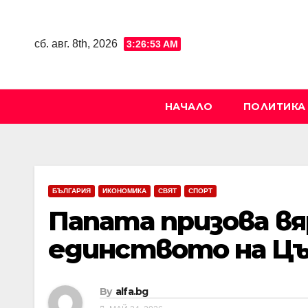
Skip
to
сб. авг. 8th, 2026
3:26:53 AM
content
НАЧАЛО
ПОЛИТИКА
БЪЛГАРИЯ
ИКОНОМИКА
СВЯТ
СПОРТ
Папата призова вя
единството на Цъ
By
alfa.bg