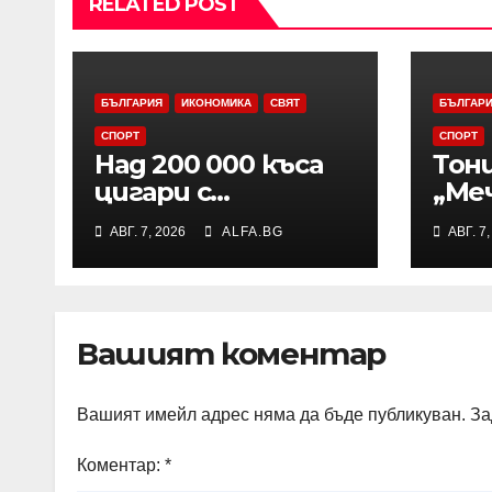
RELATED POST
БЪЛГАРИЯ
ИКОНОМИКА
СВЯТ
БЪЛГАР
СПОРТ
СПОРТ
Над 200 000 къса
Тон
цигари с
„Ме
български акцизен
един
АВГ. 7, 2026
ALFA.BG
АВГ. 7
бандерол са
три
задържани при
АСВ
проверка на
шам
товарен
Евр
Вашият коментар
автомобил в
района на Видин
Вашият имейл адрес няма да бъде публикуван.
За
Коментар:
*