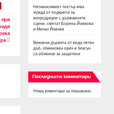
Независимият театър има
нужда от подкрепа за
копродукции с държавните
 при
сцени, смятат Боряна Йовкова
ради
и Милко Йовчев
река
тра
Вековни дървета от вида летен
дъб, обикновен орех и благун
са обявени за защитени
Последните коментари
Няма коментари за показване.