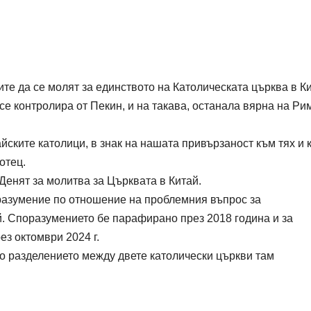
е да се молят за единството на Католическата църква в Ки
се контролира от Пекин, и на такава, останала вярна на Ри
йските католици, в знак на нашата привързаност към тях и 
отец.
 Денят за молитва за Църквата в Китай.
разумение по отношение на проблемния въпрос за
й. Споразумението бе парафирано през 2018 година и за
ез октомври 2024 г.
то разделението между двете католически църкви там