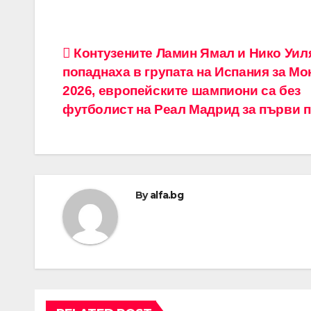
Навигация
Контузените Ламин Ямал и Нико Уил
попаднаха в групата на Испания за М
2026, европейските шампиони са без
футболист на Реал Мадрид за първи 
By
alfa.bg