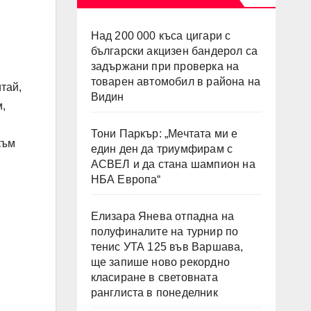
Над 200 000 къса цигари с
български акцизен бандерол са
задържани при проверка на
товарен автомобил в района на
тай,
Видин
м,
Тони Паркър: „Мечтата ми е
към
един ден да триумфирам с
АСВЕЛ и да стана шампион на
НБА Европа“
Елизара Янева отпадна на
полуфиналите на турнир по
тенис УТА 125 във Варшава,
ще запише ново рекордно
класиране в световната
ранглиста в понеделник