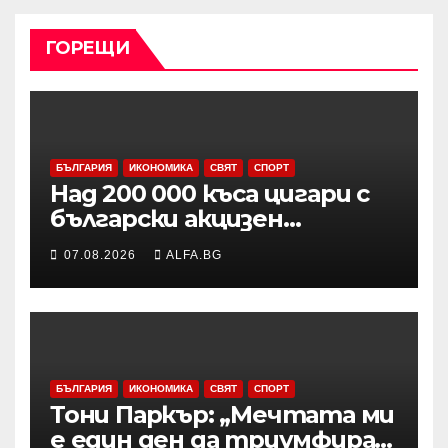
ГОРЕЩИ
БЪЛГАРИЯ
ИКОНОМИКА
СВЯТ
СПОРТ
Над 200 000 къса цигари с
български акцизен
бандерол са задържани при
07.08.2026
ALFA.BG
проверка на товарен
автомобил в района на
Видин
БЪЛГАРИЯ
ИКОНОМИКА
СВЯТ
СПОРТ
Тони Паркър: „Мечтата ми
е един ден да триумфирам