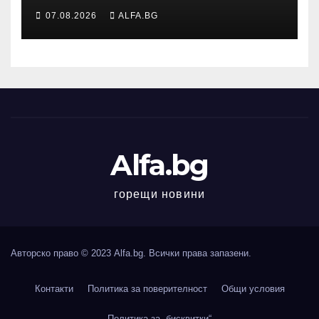
копродукции с
07.08.2026
ALFA.BG
държавните сцени,
смятат Боряна Йовкова и
Милко Йовчев
Alfa.bg
горещи новини
Авторско право © 2023 Alfa.bg. Всички права запазени.
Контакти
Политика за поверителност
Общи условия
Политика за „бисквитки“