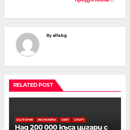
By
alfa.bg
RELATED POST
БЪЛГАРИЯ
ИКОНОМИКА
СВЯТ
СПОРТ
Над 200 000 къса цигари с