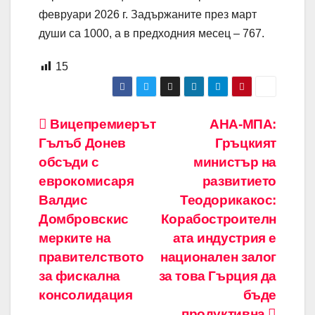
февруари 2026 г. Задържаните през март
души са 1000, а в предходния месец – 767.
15
Навигация
Вицепремиерът
АНА-МПА:
Гълъб Донев
Гръцкият
обсъди с
министър на
еврокомисаря
развитието
Валдис
Теодорикакос:
Домбровскис
Корабостроителн
мерките на
ата индустрия е
правителството
национален залог
за фискална
за това Гърция да
консолидация
бъде
продуктивна