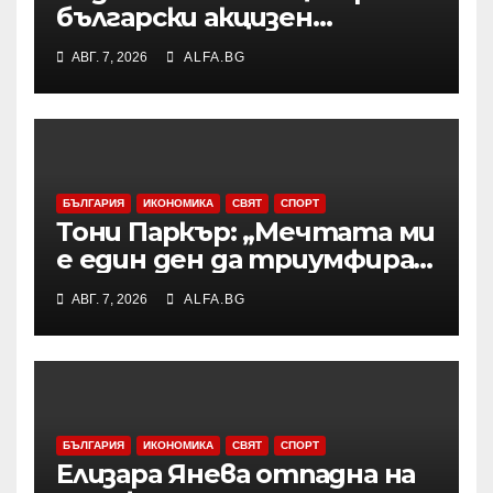
български акцизен
бандерол са задържани при
АВГ. 7, 2026
ALFA.BG
проверка на товарен
автомобил в района на
Видин
БЪЛГАРИЯ
ИКОНОМИКА
СВЯТ
СПОРТ
Тони Паркър: „Мечтата ми
е един ден да триумфирам
с АСВЕЛ и да стана
АВГ. 7, 2026
ALFA.BG
шампион на НБА Европа“
БЪЛГАРИЯ
ИКОНОМИКА
СВЯТ
СПОРТ
Елизара Янева отпадна на