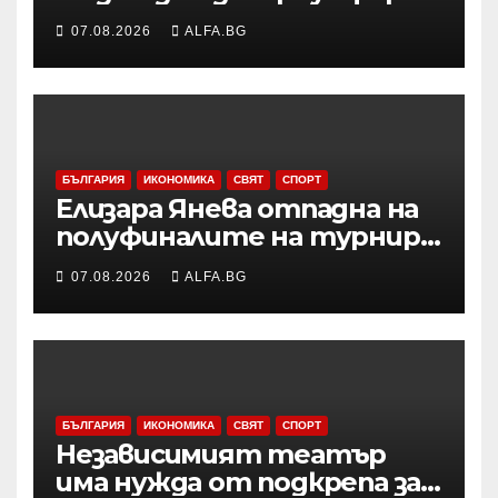
с АСВЕЛ и да стана
07.08.2026
ALFA.BG
шампион на НБА Европа“
БЪЛГАРИЯ
ИКОНОМИКА
СВЯТ
СПОРТ
Елизара Янева отпадна на
полуфиналите на турнир
по тенис УТА 125 във
07.08.2026
ALFA.BG
Варшава, ще запише ново
рекордно класиране в
световната ранглиста в
понеделник
БЪЛГАРИЯ
ИКОНОМИКА
СВЯТ
СПОРТ
Независимият театър
има нужда от подкрепа за