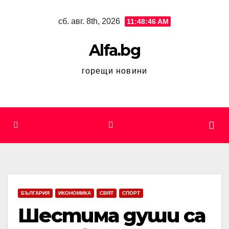
Skip
сб. авг. 8th, 2026
11:48:47 AM
to
content
Alfa.bg
горещи новини
БЪЛГАРИЯ
ИКОНОМИКА
СВЯТ
СПОРТ
Шестима души са