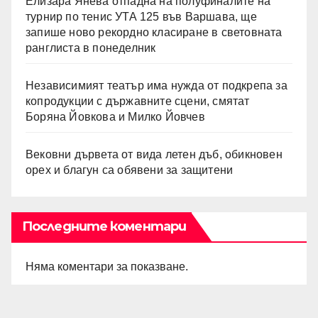
Елизара Янева отпадна на полуфиналите на
турнир по тенис УТА 125 във Варшава, ще
запише ново рекордно класиране в световната
ранглиста в понеделник
Независимият театър има нужда от подкрепа за
копродукции с държавните сцени, смятат
Боряна Йовкова и Милко Йовчев
Вековни дървета от вида летен дъб, обикновен
орех и благун са обявени за защитени
Последните коментари
Няма коментари за показване.