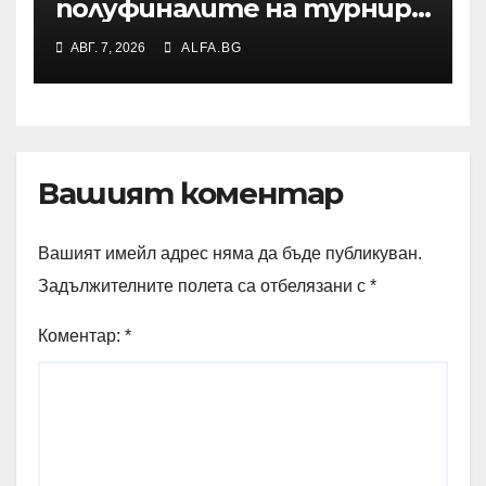
полуфиналите на турнир
по тенис УТА 125 във
АВГ. 7, 2026
ALFA.BG
Варшава, ще запише ново
рекордно класиране в
световната ранглиста в
понеделник
Вашият коментар
Вашият имейл адрес няма да бъде публикуван.
Задължителните полета са отбелязани с
*
Коментар:
*