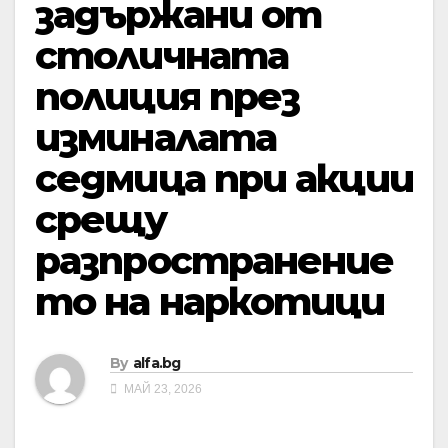
задържани от
столичната
полиция през
изминалата
седмица при акции
срещу
разпространение
то на наркотици
By
alfa.bg
МАЙ 23, 2026