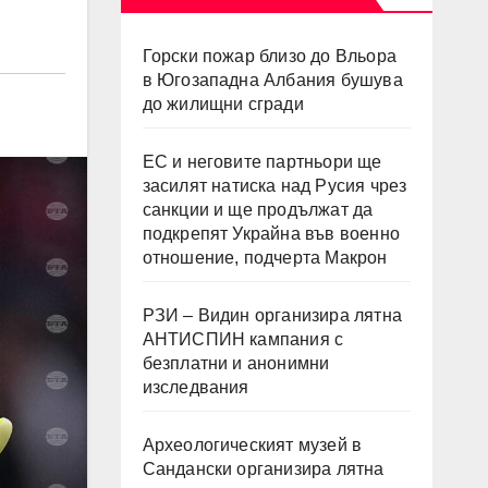
Горски пожар близо до Вльора
в Югозападна Албания бушува
до жилищни сгради
ЕС и неговите партньори ще
засилят натиска над Русия чрез
санкции и ще продължат да
подкрепят Украйна във военно
отношение, подчерта Макрон
РЗИ – Видин организира лятна
АНТИСПИН кампания с
безплатни и анонимни
изследвания
Археологическият музей в
Сандански организира лятна