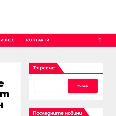
БИЗНЕС
КОНТАКТИ
Търсене
е
търси
ът
н
Последните новини