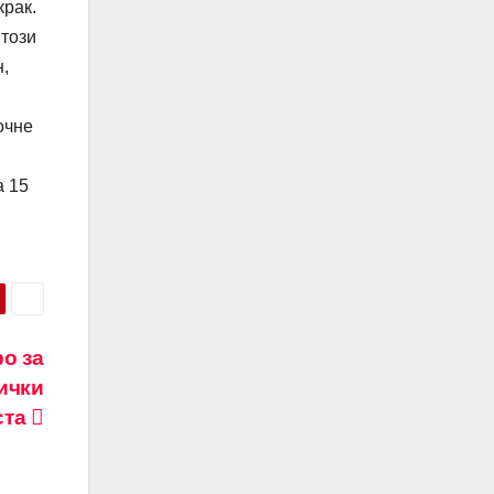
крак.
 този
н,
очне
а 15
о за
ички
ста