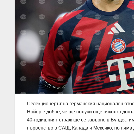
Селекционерът на германския национален отбо
Нойер е добре, че ще получи още няколко допъ
40-годишният страж ще се завърне в Бундестим
първенство в САЩ, Канада и Мексико, но няма 