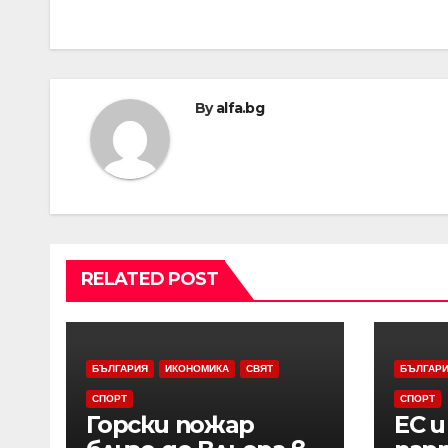
By
alfa.bg
RELATED POST
БЪЛГАРИЯ
ИКОНОМИКА
СВЯТ
БЪЛГАР
СПОРТ
СПОРТ
Горски пожар
ЕС 