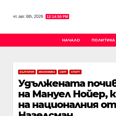
Skip
to
чт. авг. 6th, 2026
12:14:51 PM
content
НАЧАЛО
ПОЛИТИКА
БЪЛГАРИЯ
ИКОНОМИКА
СВЯТ
СПОРТ
Удължената почив
на Мануел Нойер,
на националния от
Нагелсман