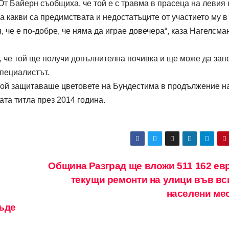
т Байерн съобщиха, че той е с травма в прасеца на левия 
а какви са предимствата и недостатъците от участието му в
, че е по-добре, че няма да играе довечера“, каза Нагелсма
е, че той ще получи допълнителна почивка и ще може да зап
специалистът.
 Той защитаваше цветовете на Бундестима в продължение н
ата титла през 2014 година.
Община Разград ще вложи 511 162 евр
текущи ремонти на улици във вс
населени ме
бъде