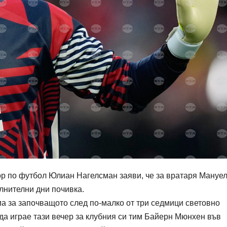
р по футбол Юлиан Нагелсман заяви, че за вратаря Мануе
лнителни дни почивка.
а за започващото след по-малко от три седмици световно
да играе тази вечер за клубния си тим Байерн Мюнхен във