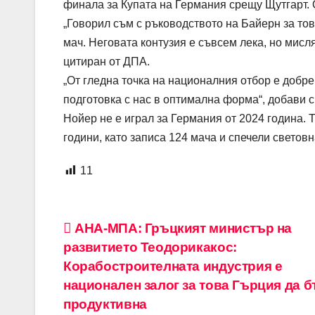
финала за Купата на Германия срещу Щутгарт. О
„Говорил съм с ръководството на Байерн за тов
мач. Неговата контузия е съвсем лека, но мисля
цитиран от ДПА.
„От гледна точка на националния отбор е добр
подготовка с нас в оптимална форма“, добави 
Нойер не е играл за Германия от 2024 година.
години, като записа 124 мача и спечели световн
11
Навигация
АНА-МПА: Гръцкият министър на
развитието Теодорикакос:
Корабостроителната индустрия е
национален залог за това Гърция да 
продуктивна