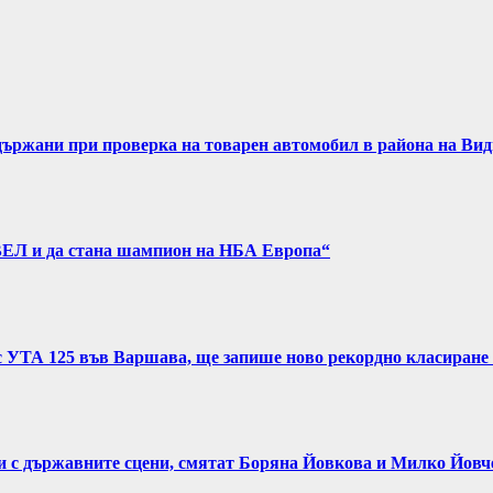
задържани при проверка на товарен автомобил в района на Ви
ВЕЛ и да стана шампион на НБА Европа“
с УТА 125 във Варшава, ще запише ново рекордно класиране 
и с държавните сцени, смятат Боряна Йовкова и Милко Йовч