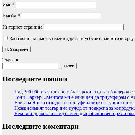
Име
*
Имейл
*
Интернет страница
Запазване на името, имейл адреса и уебсайта ми в този брау
Търсене
търси
Последните новини
Над 200 000 къса цигари с български акцизен бандерол с
Тони Паркър: „Мечтата ми е един ден да триумфирам с 
Елизара Янева отпадна на полуфиналите на турнир по те
Независимият театър има нужда от подкрепа за копродук
Вековни дървета от вида летен дъб, обикновен орех и бла
Последните коментари