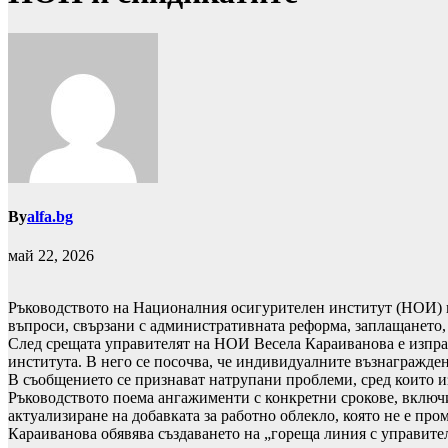
By
alfa.bg
май 22, 2026
Ръководството на Националния осигурителен институт (НОИ) п
въпроси, свързани с административната реформа, заплащането, 
След срещата управителят на НОИ Весела Караиванова е изпра
института. В него се посочва, че индивидуалните възнагражден
В съобщението се признават натрупани проблеми, сред които и
Ръководството поема ангажименти с конкретни срокове, включ
актуализиране на добавката за работно облекло, която не е пром
Караиванова обявява създаването на „гореща линия с управител