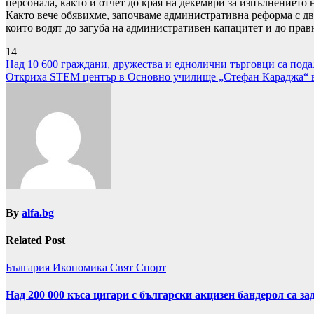
персонала, както и отчет до края на декември за изпълнението
Както вече обявихме, започваме административна реформа с две
които водят до загуба на административен капацитет и до прав
14
Навигация
Над 10 600 граждани, дружества и еднолични търговци са по
Откриха STEM център в Основно училище „Стефан Караджа“ в
By
alfa.bg
Related Post
България
Икономика
Свят
Спорт
Над 200 000 къса цигари с български акцизен бандерол са 