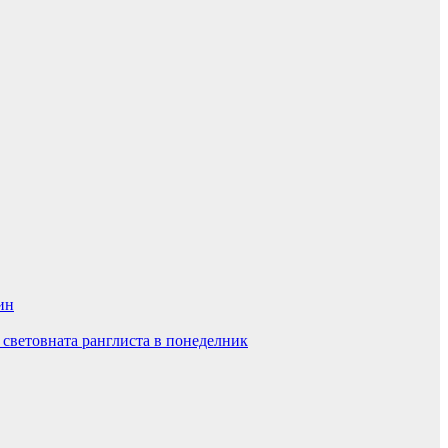
ин
 световната ранглиста в понеделник