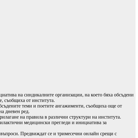
циатива на синдикалните организации, на което бяха обсъдени
е, съобщиха от института.
обсъдените теми и поетите ангажименти, съобщиха още от
на дневен ред.
рилагане на правила в различни структури на института.
филактични медицински прегледи и инициатива за
и въпроси. Предвиждат се и тримесечни онлайн срещи с