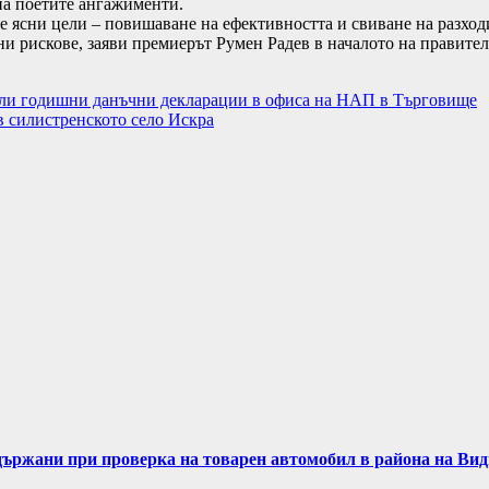
 на поетите ангажименти.
 ясни цели – повишаване на ефективността и свиване на разходи
ни рискове, заяви премиерът Румен Радев в началото на правите
дали годишни данъчни декларации в офиса на НАП в Търговище
 силистренското село Искра
задържани при проверка на товарен автомобил в района на Ви