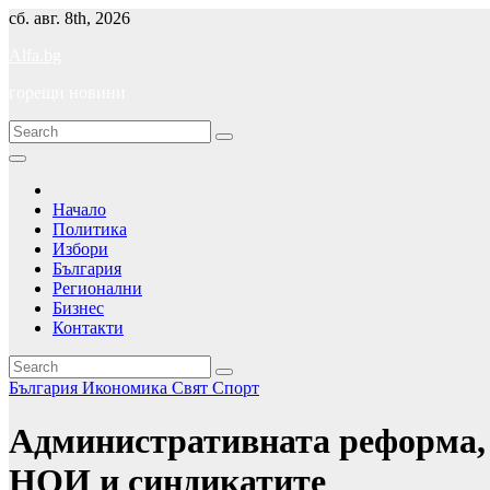
Skip
сб. авг. 8th, 2026
to
Alfa.bg
content
горещи новини
Начало
Политика
Избори
България
Регионални
Бизнес
Контакти
България
Икономика
Свят
Спорт
Административната реформа, 
НОИ и синдикатите