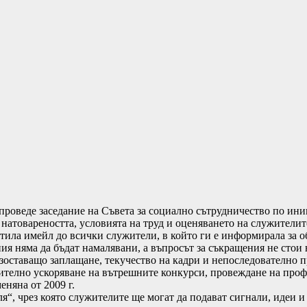
роведе заседание на Съвета за социално сътрудничество по ини
натовареността, условията на труд и оценяването на служителит
тила имейл до всички служители, в който ги е информирала за 
ия няма да бъдат намалявани, а въпросът за съкращения не стои 
зоставащо заплащане, текучество на кадри и непоследователно п
ително ускоряване на вътрешните конкурси, провеждане на про
еняна от 2009 г.
я“, чрез която служителите ще могат да подават сигнали, идеи 