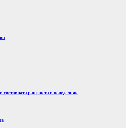
дин
в световната ранглиста в понеделник
ев