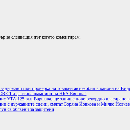
зър за следващия път когато коментирам.
а задържани при проверка на товарен автомобил в района на Вид
АСВЕЛ и да стана шампион на НБА Европа“
нис УТА 125 във Варшава, ще запише ново рекордно класиране в
ции с държавните сцени, смятат Боряна Йовкова и Милко Йовчев
гун са обявени за защитени