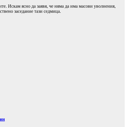
те. Искам ясно да заявя, че няма да има масови уволнения,
лствено заседание тази седмица.
дин