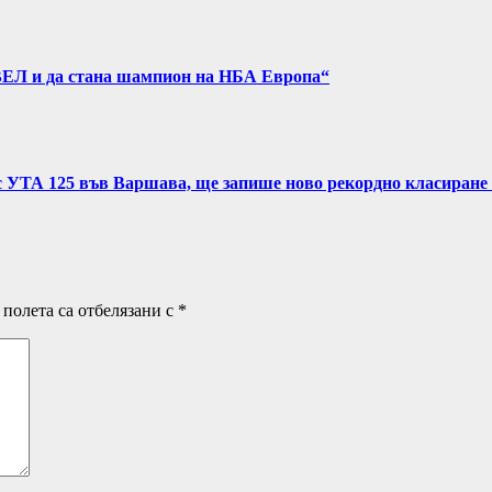
ВЕЛ и да стана шампион на НБА Европа“
с УТА 125 във Варшава, ще запише ново рекордно класиране 
полета са отбелязани с
*