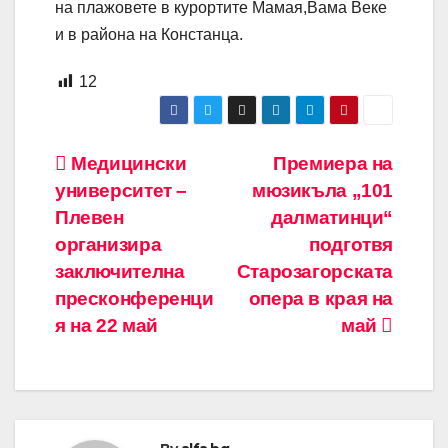
на плажовете в курортите Мамая,Вама Веке
и в района на Констанца.
12
Навигация
Медицински
Премиера на
университет –
мюзикъла „101
Плевен
далматинци“
организира
подготвя
заключителна
Старозагорската
пресконференци
опера в края на
я на 22 май
май