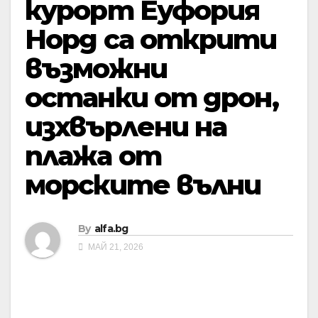
курорт Еуфория
Норд са открити
възможни
останки от дрон,
изхвърлени на
плажа от
морските вълни
By
alfa.bg
МАЙ 21, 2026