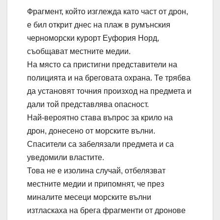
Фрагмент, който изглежда като част от дрон,
е бил открит днес на плаж в румънския
черноморски курорт Еуфория Норд,
съобщават местните медии.
На място са пристигни представители на
полицията и на бреговата охрана. Те трябва
да установят точния произход на предмета и
дали той представлява опасност.
Най-вероятно става въпрос за крило на
дрон, донесено от морските вълни.
Спасители са забелязали предмета и са
уведомили властите.
Това не е изолина случай, отбелязват
местните медии и припомнят, че през
миналите месеци морските вълни
изтласкаха на брега фрагменти от дронове