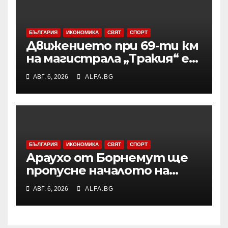
БЪЛГАРИЯ
ИКОНОМИКА
СВЯТ
СПОРТ
Движението при 69-ти км
на магистрала „Тракия“ е
затворено заради
АВГ. 6, 2026
ALFA.BG
възникналия пожар в
района
БЪЛГАРИЯ
ИКОНОМИКА
СВЯТ
СПОРТ
Араухо от Борнемут ще
пропусне началото на
сезона във Висшата лига
АВГ. 6, 2026
ALFA.BG
заради операция на лявото
бедро