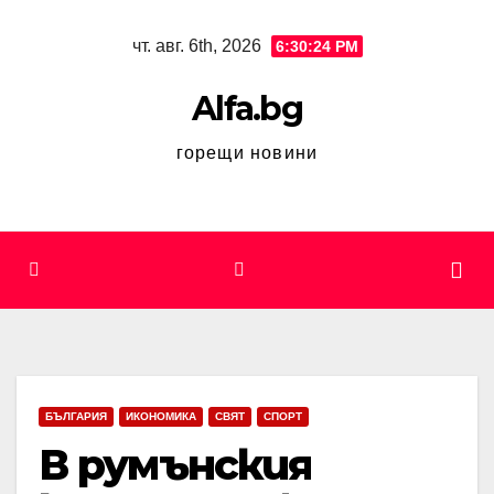
Skip
чт. авг. 6th, 2026
6:30:24 PM
to
content
Alfa.bg
горещи новини
БЪЛГАРИЯ
ИКОНОМИКА
СВЯТ
СПОРТ
В румънския