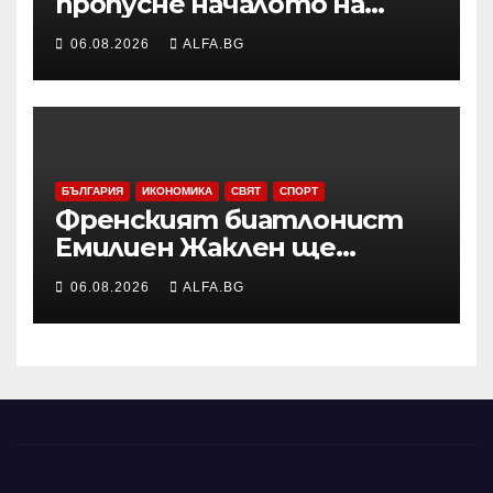
пропусне началото на
сезона във Висшата лига
06.08.2026
ALFA.BG
заради операция на лявото
бедро
БЪЛГАРИЯ
ИКОНОМИКА
СВЯТ
СПОРТ
Френският биатлонист
Емилиен Жаклен ще
дебютира в
06.08.2026
ALFA.BG
професионалното
колоездене