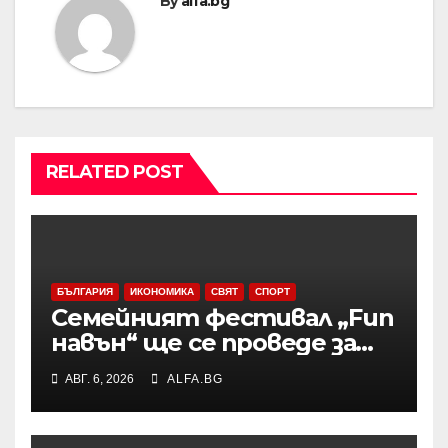
By
alfa.bg
RELATED POST
БЪЛГАРИЯ
ИКОНОМИКА
СВЯТ
СПОРТ
Семейният фестивал „Fun
навън“ ще се проведе за
осми път в Трявна
АВГ. 6, 2026
ALFA.BG