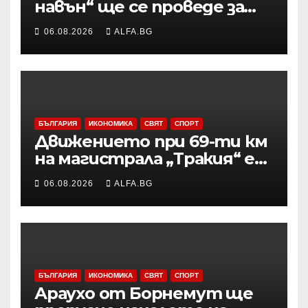
навън“ ще се проведе за
осми път в Трявна
06.08.2026
ALFA.BG
БЪЛГАРИЯ
ИКОНОМИКА
СВЯТ
СПОРТ
Движението при 69-ти км
на магистрала „Тракия“ е
затворено заради
06.08.2026
ALFA.BG
възникналия пожар в
района
БЪЛГАРИЯ
ИКОНОМИКА
СВЯТ
СПОРТ
Араухо от Борнемут ще