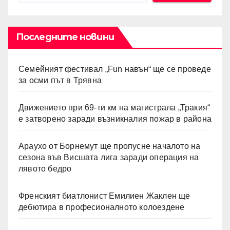
Последните новини
Семейният фестивал „Fun навън“ ще се проведе
за осми път в Трявна
Движението при 69-ти км на магистрала „Тракия“
е затворено заради възникналия пожар в района
Араухо от Борнемут ще пропусне началото на
сезона във Висшата лига заради операция на
лявото бедро
Френският биатлонист Емилиен Жаклен ще
дебютира в професионалното колоездене