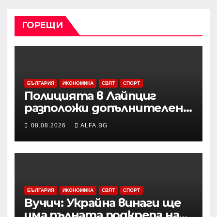
ГОРЕЩИ
БЪЛГАРИЯ
ИКОНОМИКА
СВЯТ
СПОРТ
Полицията в Лайпциг
разположи допълнителен
специализиран радар на
08.08.2026
ALFA.BG
летището след
инцидента с открития
дрон
БЪЛГАРИЯ
ИКОНОМИКА
СВЯТ
СПОРТ
Вучич: Украйна винаги ще
има пълната подкрепа на