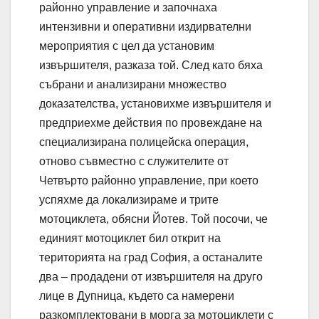
районно управление и започнаха
интензивни и оперативни издирвателни
мероприятия с цел да установим
извършителя, разказа той. След като бяха
събрани и анализирани множество
доказателства, установихме извършителя и
предприехме действия по провеждане на
специализирана полицейска операция,
отново съвместно с служителите от
Четвърто районно управление, при което
успяхме да локализираме и трите
мотоциклета, обясни Йотев. Той посочи, че
единият мотоциклет бил открит на
територията на град София, а останалите
два – продадени от извършителя на друго
лице в Дупница, където са намерени
разкомплектовани в морга за мотоциклети с