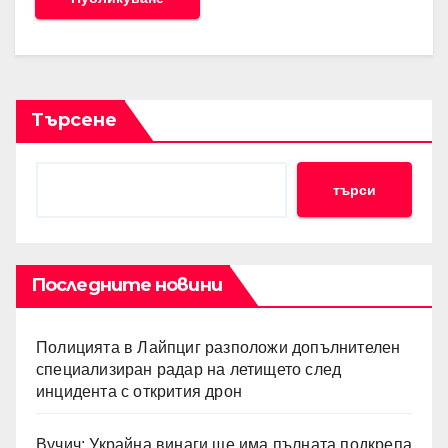
Търсене
търси
Последните новини
Полицията в Лайпциг разположи допълнителен
специализиран радар на летището след
инцидента с открития дрон
Вучич: Украйна винаги ще има пълната подкрепа