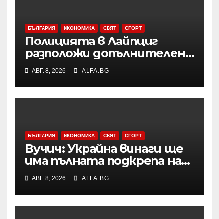
БЪЛГАРИЯ
ИКОНОМИКА
СВЯТ
СПОРТ
Полицията в Лайпциг
разположи допълнителен
специализиран радар на
АВГ. 8, 2026
ALFA.BG
летището след
инцидента с открития
дрон
БЪЛГАРИЯ
ИКОНОМИКА
СВЯТ
СПОРТ
Вучич: Украйна винаги ще
има пълната подкрепа на
нашата страна по
АВГ. 8, 2026
ALFA.BG
европейския си път