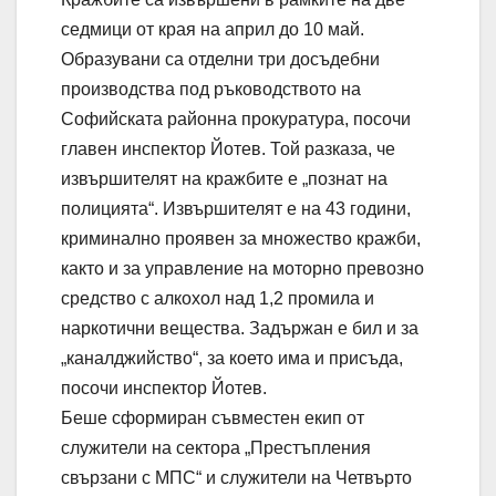
седмици от края на април до 10 май.
Образувани са отделни три досъдебни
производства под ръководството на
Софийската районна прокуратура, посочи
главен инспектор Йотев. Той разказа, че
извършителят на кражбите е „познат на
полицията“. Извършителят е на 43 години,
криминално проявен за множество кражби,
както и за управление на моторно превозно
средство с алкохол над 1,2 промила и
наркотични вещества. Задържан е бил и за
„каналджийство“, за което има и присъда,
посочи инспектор Йотев.
Беше сформиран съвместен екип от
служители на сектора „Престъпления
свързани с МПС“ и служители на Четвърто