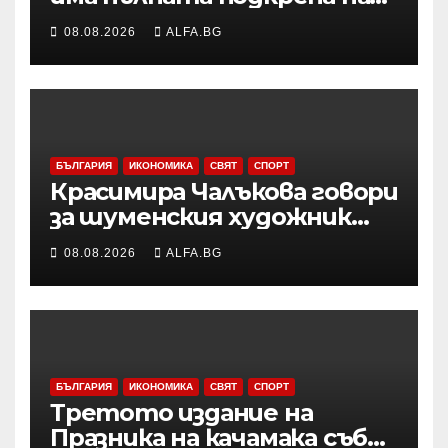
нашата страна по
08.08.2026
ALFA.BG
европейския си път
БЪЛГАРИЯ
ИКОНОМИКА
СВЯТ
СПОРТ
Красимира Чалъкова говори
за шуменския художник
Никола Михайлов на
08.08.2026
ALFA.BG
дискусията за Пенчо
Славейков и модернизма в
Шумен
БЪЛГАРИЯ
ИКОНОМИКА
СВЯТ
СПОРТ
Третото издание на
Празника на качамака събра