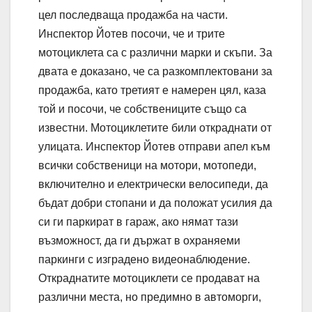
цел последваща продажба на части.
Инспектор Йотев посочи, че и трите
мотоциклета са с различни марки и скъпи. За
двата е доказано, че са разкомплектовани за
продажба, като третият е намерен цял, каза
той и посочи, че собствениците също са
известни. Мотоциклетите били откраднати от
улицата. Инспектор Йотев отправи апел към
всички собственици на мотори, мотопеди,
включително и електрически велосипеди, да
бъдат добри стопани и да положат усилия да
си ги паркират в гараж, ако нямат тази
възможност, да ги държат в охраняеми
паркинги с изградено видеонаблюдение.
Откраднатите мотоциклети се продават на
различни места, но предимно в автоморги,