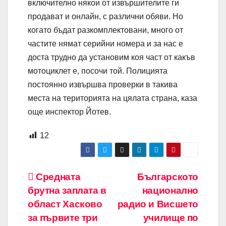
включително някои от извършителите ги
продават и онлайн, с различни обяви. Но
когато бъдат разкомплектовани, много от
частите нямат серийни номера и за нас е
доста трудно да установим коя част от какъв
мотоциклет е, посочи той. Полицията
постоянно извършва проверки в такива
места на територията на цялата страна, каза
още инспектор Йотев.
12
Навигация
Средната
Българското
брутна заплата в
национално
област Хасково
радио и Висшето
за първите три
училище по