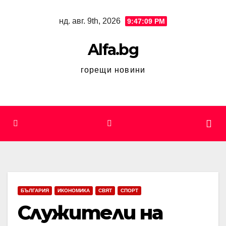
Skip
нд. авг. 9th, 2026
9:47:09 PM
to
content
Alfa.bg
горещи новини
БЪЛГАРИЯ
ИКОНОМИКА
СВЯТ
СПОРТ
Служители на