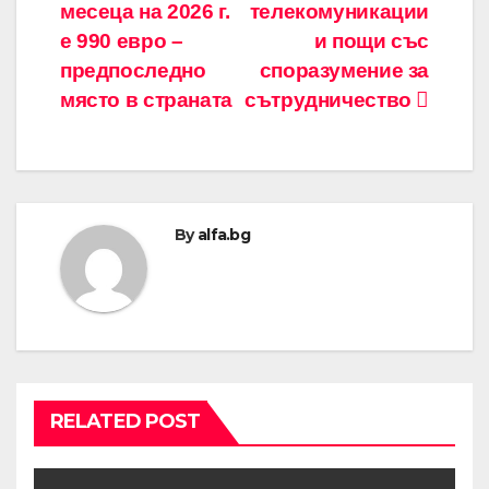
месеца на 2026 г.
телекомуникации
е 990 евро –
и пощи със
предпоследно
споразумение за
място в страната
сътрудничество
By
alfa.bg
RELATED POST