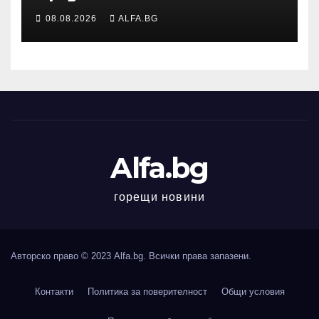
жители и гости в
08.08.2026
ALFA.BG
пернишкото село Черна
гора
Alfa.bg
горещи новини
Авторско право © 2023 Alfa.bg. Всички права запазени.
Контакти
Политика за поверителност
Общи условия