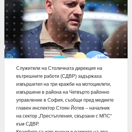
Служители на Столичната дирекция на
вътрешните работи (СДВР) задържаха
извършител на три кражби на мотоциклети,
извършени в района на Четвърто районно
управление в София, съобщи пред медиите
главен инспектор Стоян Йотев – началник
на сектор „Престъпления, свързани с МПС“
към СДВР.
Кражбите са извършени в рамките на две