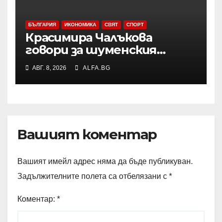
БЪЛГАРИЯ
ИКОНОМИКА
СВЯТ
СПОРТ
Красимира Чалъкова
говори за шуменския
художник Никола Михайлов
АВГ. 8, 2026
ALFA.BG
на дискусията за Пенчо
Славейков и модернизма в
Шумен
Вашият коментар
Вашият имейл адрес няма да бъде публикуван.
Задължителните полета са отбелязани с
*
Коментар:
*