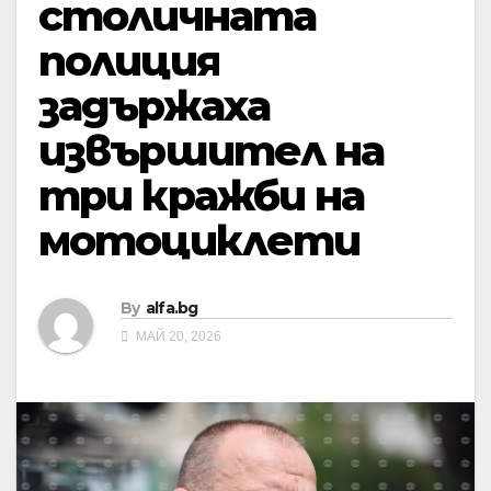
столичната
полиция
задържаха
извършител на
три кражби на
мотоциклети
By
alfa.bg
МАЙ 20, 2026