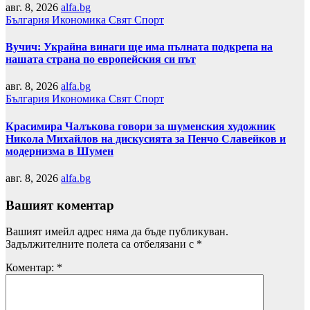
авг. 8, 2026
alfa.bg
България
Икономика
Свят
Спорт
Вучич: Украйна винаги ще има пълната подкрепа на
нашата страна по европейския си път
авг. 8, 2026
alfa.bg
България
Икономика
Свят
Спорт
Красимира Чалъкова говори за шуменския художник
Никола Михайлов на дискусията за Пенчо Славейков и
модернизма в Шумен
авг. 8, 2026
alfa.bg
Вашият коментар
Вашият имейл адрес няма да бъде публикуван.
Задължителните полета са отбелязани с
*
Коментар:
*