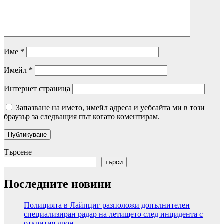
Име
*
Имейл
*
Интернет страница
Запазване на името, имейл адреса и уебсайта ми в този
браузър за следващия път когато коментирам.
Търсене
търси
Последните новини
Полицията в Лайпциг разположи допълнителен
специализиран радар на летището след инцидента с
открития дрон