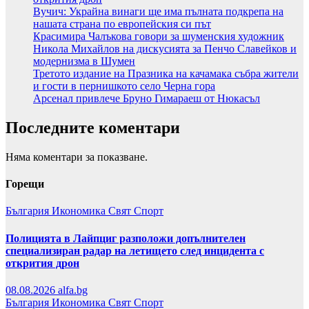
Вучич: Украйна винаги ще има пълната подкрепа на
нашата страна по европейския си път
Красимира Чалъкова говори за шуменския художник
Никола Михайлов на дискусията за Пенчо Славейков и
модернизма в Шумен
Третото издание на Празника на качамака събра жители
и гости в пернишкото село Черна гора
Арсенал привлече Бруно Гимараеш от Нюкасъл
Последните коментари
Няма коментари за показване.
Горещи
България
Икономика
Свят
Спорт
Полицията в Лайпциг разположи допълнителен
специализиран радар на летището след инцидента с
открития дрон
08.08.2026
alfa.bg
България
Икономика
Свят
Спорт