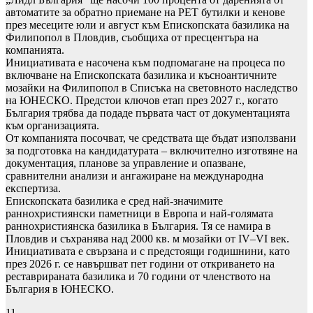
автоматите за обратно приемане на PET бутилки и кенове
през месеците юли и август към Епископската базилика на
Филипопол в Пловдив, съобщиха от пресцентъра на
компанията.
Инициативата е насочена към подпомагане на процеса по
включване на Епископската базилика и късноантичните
мозайки на Филипопол в Списъка на световното наследство
на ЮНЕСКО. Предстои ключов етап през 2027 г., когато
България трябва да подаде първата част от документацията
към организацията.
От компанията посочват, че средствата ще бъдат използвани
за подготовка на кандидатурата – включително изготвяне на
документация, планове за управление и опазване,
сравнителни анализи и ангажиране на международна
експертиза.
Епископската базилика е сред най-значимите
раннохристиянски паметници в Европа и най-голямата
раннохристиянска базилика в България. Тя се намира в
Пловдив и съхранява над 2000 кв. м мозайки от IV–VI век.
Инициативата е свързана и с предстоящи годишнини, като
през 2026 г. се навършват пет години от откриването на
реставрираната базилика и 70 години от членството на
България в ЮНЕСКО.
11