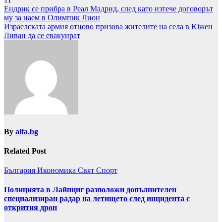
Навигация
Ендрик се прибра в Реал Мадрид, след като изтече договорът
му за наем в Олимпик Лион
Израелската армия отново призова жителите на села в Южен
Ливан да се евакуират
By
alfa.bg
Related Post
България
Икономика
Свят
Спорт
Полицията в Лайпциг разположи допълнителен
специализиран радар на летището след инцидента с
открития дрон