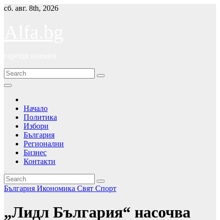
Skip
сб. авг. 8th, 2026
to
content
Alfa.bg
горещи новини
Начало
Политика
Избори
България
Регионални
Бизнес
Контакти
България
Икономика
Свят
Спорт
„Лидл България“ насочва