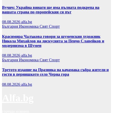
Вучич: Украйна винаги ще има пълната подкрепа на
нашата страна по европейския си път
08.08.2026
alfa.bg
България
Икономика
Свят
Спорт
Красимира Чалъкова говори за шуменския художник
Никола Михайлов на дискусията за Пенчо Славейков и
модернизма в Шумен
08.08.2026
alfa.bg
България
Икономика
Свят
Спорт
Третото издание на Празника на качамака събра жители и
гости в пернишкото село Черна гора
08.08.2026
alfa.bg
Alfa.bg
горещи новини