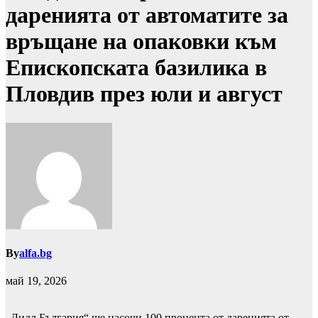
даренията от автоматите за
връщане на опаковки към
Епископската базилика в
Пловдив през юли и август
By
alfa.bg
май 19, 2026
„Лидл България“ ще насочи 100 процента от даренията от