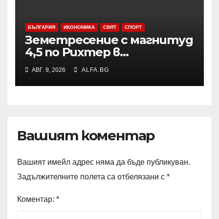
БЪЛГАРИЯ
ИКОНОМИКА
СВЯТ
СПОРТ
Земетресение с магнитуд
4,5 по Рихтер в
Югоизточна Турция; няма
АВГ. 9, 2026
ALFA.BG
данни за пострадали и
разрушения
Вашият коментар
Вашият имейл адрес няма да бъде публикуван.
Задължителните полета са отбелязани с
*
Коментар:
*