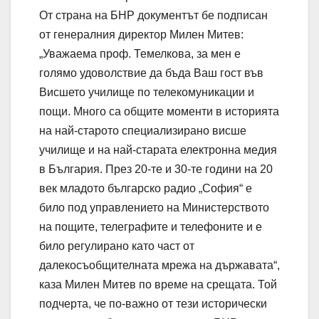
От страна на БНР документът бе подписан
от генералния директор Милен Митев:
„Уважаема проф. Темелкова, за мен е
голямо удоволствие да бъда Ваш гост във
Висшето училище по телекомуникации и
пощи. Много са общите моменти в историята
на най-старото специализирано висше
училище и на най-старата електронна медия
в България. През 20-те и 30-те години на 20
век младото българско радио „София“ е
било под управлението на Министерството
на пощите, телеграфите и телефоните и е
било регулирано като част от
далекосъобщителната мрежа на държавата“,
каза Милен Митев по време на срещата. Той
подчерта, че по-важно от тези исторически