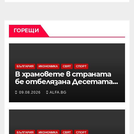
ГОРЕЩИ
БЪЛГАРИЯ
ИКОНОМИКА
СВЯТ
СПОРТ
В храмовете в страната
бе отбелязана Десетата
неделя след
09.08.2026
ALFA.BG
Петдесетница
БЪЛГАРИЯ
ИКОНОМИКА
СВЯТ
СПОРТ