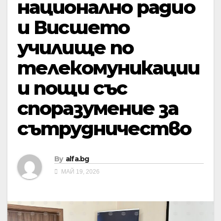
национално радио
и Висшето
училище по
телекомуникации
и пощи със
споразумение за
сътрудничество
By
alfa.bg
МАЙ 19, 2026