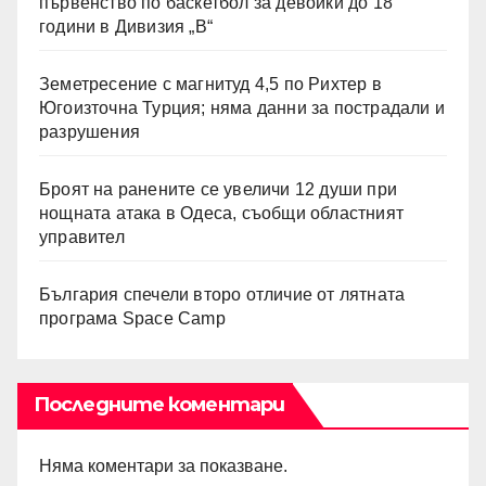
първенство по баскетбол за девойки до 18
години в Дивизия „В“
Земетресение с магнитуд 4,5 по Рихтер в
Югоизточна Турция; няма данни за пострадали и
разрушения
Броят на ранените се увеличи 12 души при
нощната атака в Одеса, съобщи областният
управител
България спечели второ отличие от лятната
програма Space Camp
Последните коментари
Няма коментари за показване.