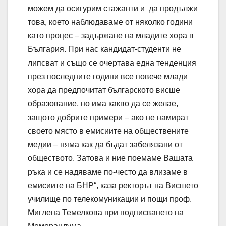
можем да осигурим стажанти и да продължи
това, което наблюдаваме от няколко години
като процес – задържане на младите хора в
България. При нас кандидат-студенти не
липсват и също се очертава една тенденция
през последните години все повече млади
хора да предпочитат българското висше
образование, но има какво да се желае,
защото добрите примери – ако не намират
своето място в емисиите на обществените
медии – няма как да бъдат забелязани от
обществото. Затова и ние поемаме Вашата
ръка и се надяваме по-често да влизаме в
емисиите на БНР“, каза ректорът на Висшето
училище по телекомуникации и пощи проф.
Миглена Темелкова при подписването на