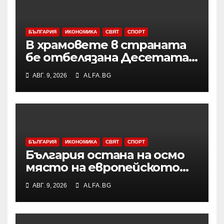
БЪЛГАРИЯ
ИКОНОМИКА
СВЯТ
СПОРТ
В храмовете в страната
бе отбелязана Десетата
неделя след
АВГ. 9, 2026
ALFA.BG
Петдесетница
БЪЛГАРИЯ
ИКОНОМИКА
СВЯТ
СПОРТ
България остана на осмо
място на европейското
първенство по баскетбол
АВГ. 9, 2026
ALFA.BG
за девойки до 18 години в
Дивизия „В“