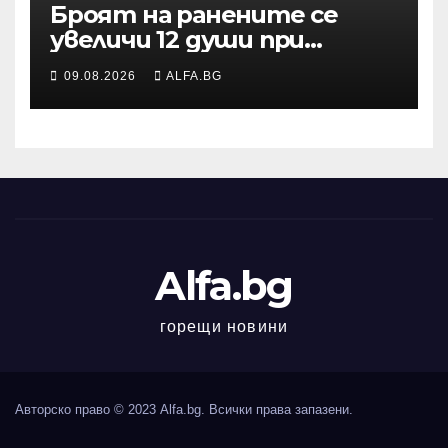
Броят на ранените се
увеличи 12 души при
нощната атака в Одеса,
09.08.2026
ALFA.BG
съобщи областният
управител
Alfa.bg
горещи новини
Авторско право © 2023 Alfa.bg. Всички права запазени.