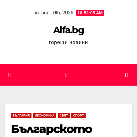
Skip
пн. авг. 10th, 2026
10:52:06 AM
to
content
Alfa.bg
горещи новини
БЪЛГАРИЯ
ИКОНОМИКА
СВЯТ
СПОРТ
Българското