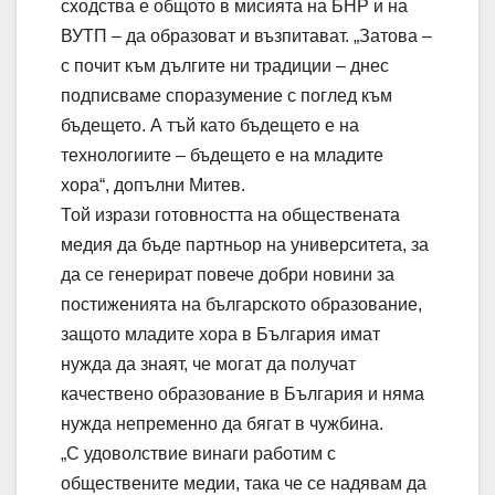
сходства е общото в мисията на БНР и на
ВУТП – да образоват и възпитават. „Затова –
с почит към дългите ни традиции – днес
подписваме споразумение с поглед към
бъдещето. А тъй като бъдещето е на
технологиите – бъдещето е на младите
хора“, допълни Митев.
Той изрази готовността на обществената
медия да бъде партньор на университета, за
да се генерират повече добри новини за
постиженията на българското образование,
защото младите хора в България имат
нужда да знаят, че могат да получат
качествено образование в България и няма
нужда непременно да бягат в чужбина.
„С удоволствие винаги работим с
обществените медии, така че се надявам да