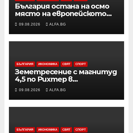
България остана на осмо
място на европейското
първенство по баскетбол
09.08.2026
ALFA.BG
за девойки до 18 години в
Дивизия „В“
БЪЛГАРИЯ
ИКОНОМИКА
СВЯТ
СПОРТ
Земетресение с магнитуд
4,5 по Рихтер в
Югоизточна Турция; няма
09.08.2026
ALFA.BG
данни за пострадали и
разрушения
БЪЛГАРИЯ
ИКОНОМИКА
СВЯТ
СПОРТ