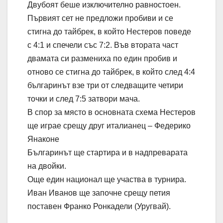
Двубоят беше изключително равностоен.
Първият сет не предложи пробиви и се
стигна до тайбрек, в който Нестеров поведе
с 4:1 и спечели със 7:2. Във втората част
двамата си размениха по един пробив и
отново се стигна до тайбрек, в който след 4:4
българинът взе три от следващите четири
точки и след 7:5 затвори мача.
В спор за място в основната схема Нестеров
ще играе срещу друг италианец – Федерико
Янаконе
Българинът ще стартира и в надпреварата
на двойки.
Още един национал ще участва в турнира.
Иван Иванов ще започне срещу петия
поставен Франко Ронкадели (Уругвай).