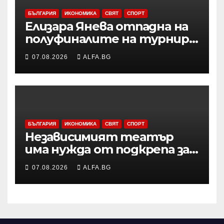
БЪЛГАРИЯ
ИКОНОМИКА
СВЯТ
СПОРТ
Елизара Янева отпадна на
полуфиналите на турнир
по тенис УТА 125 във
07.08.2026
ALFA.BG
Варшава, ще запише ново
рекордно класиране в
световната ранглиста в
понеделник
БЪЛГАРИЯ
ИКОНОМИКА
СВЯТ
СПОРТ
Независимият театър
има нужда от подкрепа за
копродукции с
07.08.2026
ALFA.BG
държавните сцени,
смятат Боряна Йовкова и
Милко Йовчев