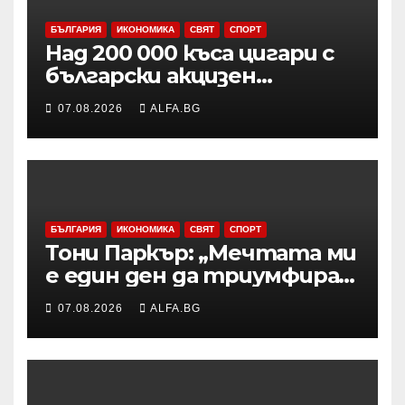
БЪЛГАРИЯ
ИКОНОМИКА
СВЯТ
СПОРТ
Над 200 000 къса цигари с
български акцизен
бандерол са задържани при
07.08.2026
ALFA.BG
проверка на товарен
автомобил в района на
Видин
БЪЛГАРИЯ
ИКОНОМИКА
СВЯТ
СПОРТ
Тони Паркър: „Мечтата ми
е един ден да триумфирам
с АСВЕЛ и да стана
07.08.2026
ALFA.BG
шампион на НБА Европа“