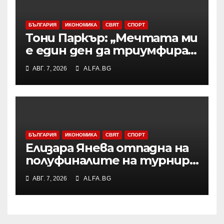
БЪЛГАРИЯ
ИКОНОМИКА
СВЯТ
СПОРТ
Тони Паркър: „Мечтата ми
е един ден да триумфирам
с АСВЕЛ и да стана
АВГ. 7, 2026
ALFA.BG
шампион на НБА Европа“
БЪЛГАРИЯ
ИКОНОМИКА
СВЯТ
СПОРТ
Елизара Янева отпадна на
полуфиналите на турнир
по тенис УТА 125 във
АВГ. 7, 2026
ALFA.BG
Варшава, ще запише ново
рекордно класиране в
световната ранглиста в
понеделник