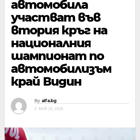
автомобила
участват във
втория кръг на
националния
шампионат по
автомобилизъм
край Видин
By
alfa.bg
МАЙ 16, 2026