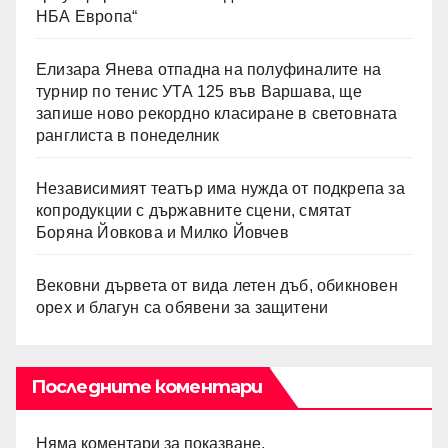
НБА Европа“
Елизара Янева отпадна на полуфиналите на
турнир по тенис УТА 125 във Варшава, ще
запише ново рекордно класиране в световната
ранглиста в понеделник
Независимият театър има нужда от подкрепа за
копродукции с държавните сцени, смятат
Боряна Йовкова и Милко Йовчев
Вековни дървета от вида летен дъб, обикновен
орех и благун са обявени за защитени
Последните коментари
Няма коментари за показване.