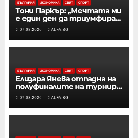
БЪЛГАРИЯ
ИКОНОМИКА
СВЯТ
СПОРТ
Тони Паркър: „Мечтата ми
е един ден да триумфирам
с АСВЕЛ и да стана
07.08.2026
ALFA.BG
шампион на НБА Европа“
БЪЛГАРИЯ
ИКОНОМИКА
СВЯТ
СПОРТ
Елизара Янева отпадна на
полуфиналите на турнир
по тенис УТА 125 във
07.08.2026
ALFA.BG
Варшава, ще запише ново
рекордно класиране в
световната ранглиста в
понеделник