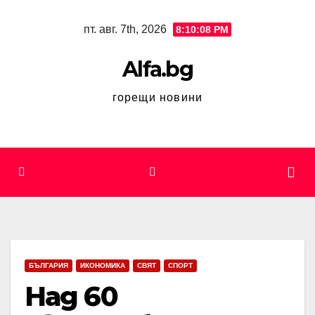
Skip
пт. авг. 7th, 2026
8:10:09 PM
to
content
Alfa.bg
горещи новини
БЪЛГАРИЯ
ИКОНОМИКА
СВЯТ
СПОРТ
Над 60