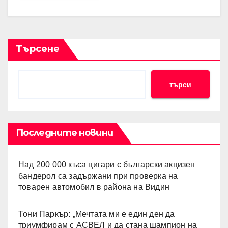
Търсене
търси
Последните новини
Над 200 000 къса цигари с български акцизен
бандерол са задържани при проверка на
товарен автомобил в района на Видин
Тони Паркър: „Мечтата ми е един ден да
триумфирам с АСВЕЛ и да стана шампион на