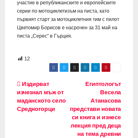
участие в републиканските и европейските
серии по мотоциклетизъм на писта, като
първият старт за мотоциклетния тим с пилот
Цветомир Борисов е насрочен за 31 май на
писта „Серес“ в Гърция.
12
Навигация
Издирват
Египтологът
изчезнал мъж от
Весела
маданското село
Атанасова
Средногорци
представи новата
си книга и изнесе
лекция пред деца
на тема древни