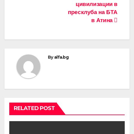
цивилизации в
пресклуба на БТА
в Атина
By
alfa.bg
RELATED POST