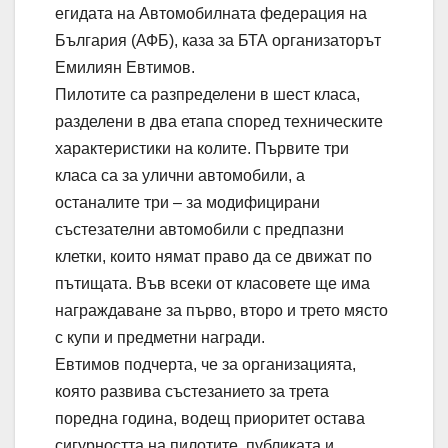
егидата на Автомобилната федерация на
България (АФБ), каза за БТА организаторът
Емилиян Евтимов.
Пилотите са разпределени в шест класа,
разделени в два етапа според техническите
характеристики на колите. Първите три
класа са за улични автомобили, а
останалите три – за модифицирани
състезателни автомобили с предпазни
клетки, които нямат право да се движат по
пътищата. Във всеки от класовете ще има
награждаване за първо, второ и трето място
с купи и предметни награди.
Евтимов подчерта, че за организацията,
която развива състезанието за трета
поредна година, водещ приоритет остава
сигурността на пилотите, публиката и