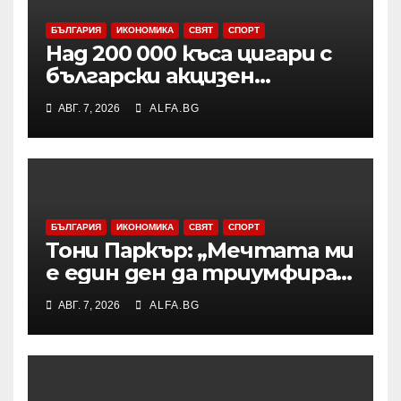
БЪЛГАРИЯ
ИКОНОМИКА
СВЯТ
СПОРТ
Над 200 000 къса цигари с
български акцизен
бандерол са задържани при
АВГ. 7, 2026
ALFA.BG
проверка на товарен
автомобил в района на
Видин
БЪЛГАРИЯ
ИКОНОМИКА
СВЯТ
СПОРТ
Тони Паркър: „Мечтата ми
е един ден да триумфирам
с АСВЕЛ и да стана
АВГ. 7, 2026
ALFA.BG
шампион на НБА Европа“