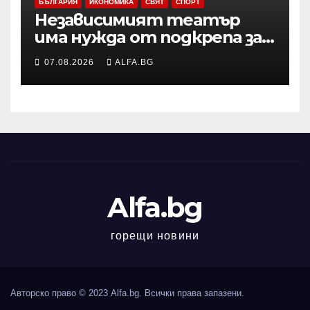
БЪЛГАРИЯ
ИКОНОМИКА
СВЯТ
СПОРТ
Независимият театър
има нужда от подкрепа за
копродукции с
07.08.2026
ALFA.BG
държавните сцени,
смятат Боряна Йовкова и
Милко Йовчев
Alfa.bg
горещи новини
Авторско право © 2023 Alfa.bg. Всички права запазени.