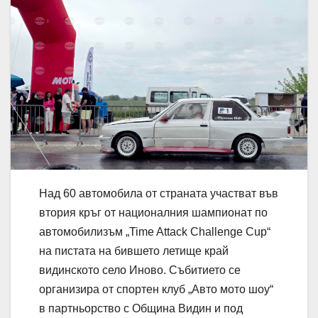
Над 60 автомобила от страната участват във
втория кръг от националния шампионат по
автомобилизъм „Time Attack Challenge Cup“
на пистата на бившето летище край
видинското село Иново. Събитието се
организира от спортен клуб „Авто мото шоу“
в партньорство с Община Видин и под