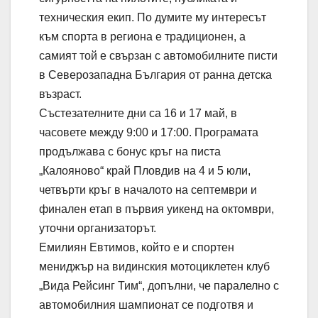
техническия екип. По думите му интересът
към спорта в региона е традиционен, а
самият той е свързан с автомобилните писти
в Северозападна България от ранна детска
възраст.
Състезателните дни са 16 и 17 май, в
часовете между 9:00 и 17:00. Програмата
продължава с бонус кръг на писта
„Калояново“ край Пловдив на 4 и 5 юли,
четвърти кръг в началото на септември и
финален етап в първия уикенд на октомври,
уточни организаторът.
Емилиян Евтимов, който е и спортен
мениджър на видинския мотоциклетен клуб
„Вида Рейсинг Тим“, допълни, че паралелно с
автомобилния шампионат се подготвя и