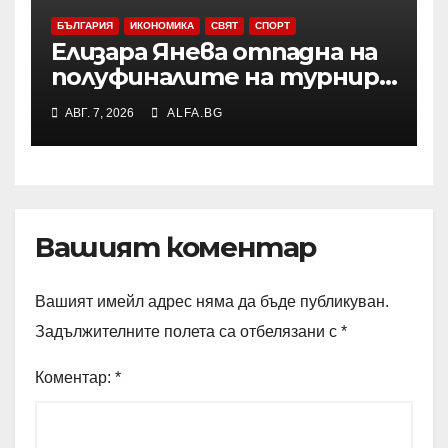
БЪЛГАРИЯ
ИКОНОМИКА
СВЯТ
СПОРТ
Елизара Янева отпадна на
полуфиналите на турнир
по тенис УТА 125 във
АВГ. 7, 2026
ALFA.BG
Варшава, ще запише ново
рекордно класиране в
световната ранглиста в
понеделник
Вашият коментар
Вашият имейл адрес няма да бъде публикуван.
Задължителните полета са отбелязани с
*
Коментар:
*