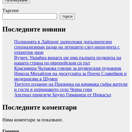
Търсене
търси
Последните новини
Полицията в Лайпциг разположи допълнителен
специализиран радар на летището след инцидента с
открития дрон
Вучич: Украйна винаги ще има пълната подкрепа на
нашата страна по европейския си път
Красимира Чалъкова говори за шуменския художник
Никола Михайлов на дискусията за Пенчо Славейков и
модернизма в Шумен
Третото издание на Празника на качамака събра жители
и гости в пернишкото село Черна гора
Арсенал привлече Бруно Гимараеш от Нюкасъл
Последните коментари
Няма коментари за показване.
Горещи