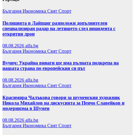
България
Икономика
Свят
Спорт
Полицията в Лайпциг разположи допълнителен
специализиран радар на летището след инцидента с
открития дрон
08.08.2026
alfa.bg
България
Икономика
Свят
Спорт
Вучич: Украйна винаги ще има пълната подкрепа на
нашата страна по европейския си път
08.08.2026
alfa.bg
България
Икономика
Свят
Спорт
Красимира Чалъкова говори за шуменския художник
Никола Михайлов на дискусията за Пенчо Славейков и
модернизма в Шумен
08.08.2026
alfa.bg
България
Икономика
Свят
Спорт