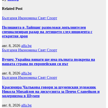
Related Post
България
Икономика
Свят
Спорт
Полицията в Лайпциг разположи допълнителен
специализиран радар на летището след инцидента с
открития дрон
авг. 8, 2026
alfa.bg
България
Икономика
Свят
Спорт
Вучич: Украйна винаги ще има пълната подкрепа на
нашата страна по европейския си път
авг. 8, 2026
alfa.bg
България
Икономика
Свят
Спорт
Красимира Чалъкова говори за шуменския художник
Никола Михайлов на дискусията за Пенчо Славейков и
модернизма в Шумен
авг. 8, 2026
alfa.bg