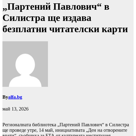
„Партений Павлович“ в
Силистра ще издава
безплатни читателски карти
By
alfa.bg
май 13, 2026
Регионалната библиотека „Партений Павлович“ в Силистра
ще проведе утре, 14 май, инициативата „Ден на отворените
врати“, съобщиха за БТА от културната институция.