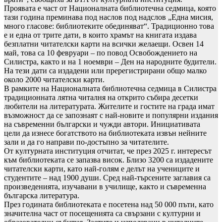
Проявата е част от Националната библиотечна седмица, която
тази година преминава под наслов под надслов „Една мисия,
много гласове: библиотеките обединяват“. Традиционно това
е и една от трите дати, в които храмът на книгата издава
безплатни читателски карти на всички желаещи. Освен 14
май, това са 10 февруари – по повод Освобождението на
Силистра, както и на 1 ноември – Ден на народните будители.
На тези дати са издадени или пререгистрирани общо малко
около 2000 читателски карти.
В рамките на Националната библиотечна седмица в Силистра
традиционната лятна читалня на открито събира десетки
любители на литературата. Жителите и гостите на града имат
възможност да се запознаят с най-новите и популярни издания
на съвременни български и чужди автори. Инициативата
цели да изнесе богатството на библиотеката извън нейните
зали и да го направи по-достъпно за читателите.
От културната институция отчитат, че през 2025 г. интересът
към библиотеката се запазва висок. Близо 3200 са издадените
читателски карти, като най-голям е делът на учениците и
студентите – над 1900 души. Сред най-търсените заглавия са
произведенията, изучавани в училище, както и съвременна
българска литература.
През годината библиотеката е посетена над 50 000 пъти, като
значителна част от посещенията са свързани с културни и