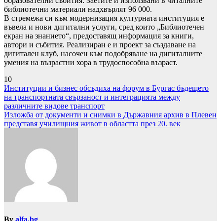
образователни събития. Заетите и използвани в читалните
библиотечни материали надхвърлят 96 000.
В стремежа си към модернизация културната институция е
въвела и нови дигитални услуги, сред които „Библиотечен
екран на знанието“, предоставящ информация за книги,
автори и събития. Реализиран е и проект за създаване на
дигитален клуб, насочен към подобряване на дигиталните
умения на възрастни хора в трудоспособна възраст.
10
Навигация
Институции и бизнес обсъдиха на форум в Бургас бъдещето
на транспортната свързаност и интеграцията между
различните видове транспорт
Изложба от документи и снимки в Държавния архив в Плевен
представя училищния живот в областта през 20. век
By
alfa.bg