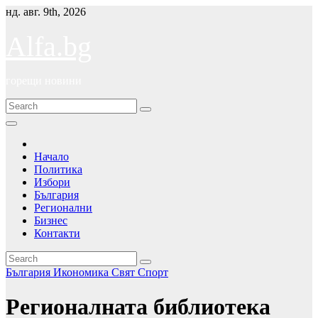
Skip
нд. авг. 9th, 2026
to
content
Alfa.bg
горещи новини
Начало
Политика
Избори
България
Регионални
Бизнес
Контакти
България
Икономика
Свят
Спорт
Регионалната библиотека