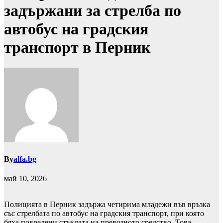
задържани за стрелба по
автобус на градския
транспорт в Перник
By
alfa.bg
май 10, 2026
Полицията в Перник задържа четирима младежи във връзка
със стрелбата по автобус на градския транспорт, при която
бяха повредени стъклата на превозното средство. Това