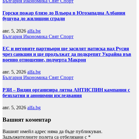
България
Икономика
Свят
Спорт
Горски пожар близо до Вльора в Югозападна Албания
бушува до жилищни сгради
авг. 5, 2026
alfa.bg
България
Икономика
Свят
Спорт
ЕС и неговите партньори ще засилят натиска над Русия
чрез санкции и ще продължат да подкрепят Украйна във
военно отношение, подчерта Макрон
авг. 5, 2026
alfa.bg
България
Икономика
Свят
Спорт
РЗИ – Видин организира лятна АНТИСПИН кампания с
безплатни и анонимни изследвания
авг. 5, 2026
alfa.bg
Вашият коментар
Вашият имейл адрес няма да бъде публикуван.
Задължителните полета са отбелязани с
*