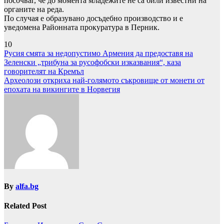
посочваг, че до момента младежите не са били известни на
органите на реда.
По случая е образувано досъдебно производство и е
уведомена Районната прокуратура в Перник.
10
Навигация
Русия смята за недопустимо Армения да предоставя на
Зеленски „трибуна за русофобски изказвания“, каза
говорителят на Кремъл
Археолози откриха най-голямото съкровище от монети от
епохата на викингите в Норвегия
By
alfa.bg
Related Post