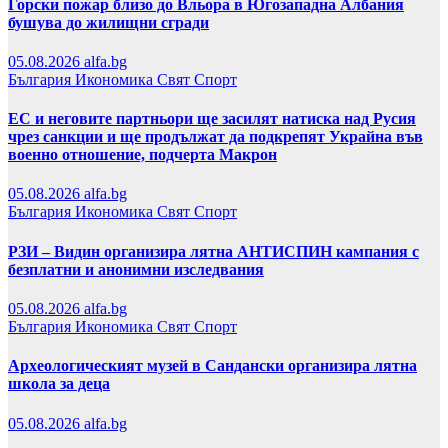
Горски пожар близо до Вльора в Югозападна Албания
бушува до жилищни сгради
05.08.2026
alfa.bg
България
Икономика
Свят
Спорт
ЕС и неговите партньори ще засилят натиска над Русия
чрез санкции и ще продължат да подкрепят Украйна във
военно отношение, подчерта Макрон
05.08.2026
alfa.bg
България
Икономика
Свят
Спорт
РЗИ – Видин организира лятна АНТИСПИН кампания с
безплатни и анонимни изследвания
05.08.2026
alfa.bg
България
Икономика
Свят
Спорт
Археологическият музей в Сандански организира лятна
школа за деца
05.08.2026
alfa.bg