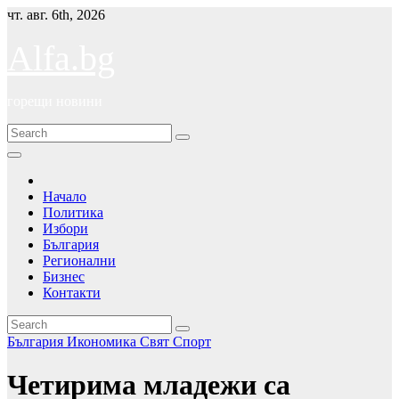
Skip
чт. авг. 6th, 2026
to
content
Alfa.bg
горещи новини
Начало
Политика
Избори
България
Регионални
Бизнес
Контакти
България
Икономика
Свят
Спорт
Четирима младежи са