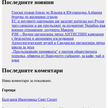
Последните новини
Горски пожар близо до Вльора в Югозападна Албания
бушува до жилищни сгради
ЕС и неговите партньори ще засилят натиска над Русия
чрез санкции и ще продължат да подкрепят Украйна във
военно отношение, подчерта Макрон
РЗИ – Видин организира лятна АНТИСПИН кампания
с безплатни и анонимни изследвания
Археологическият музей в Сандански организира лятна
школа за деца
„Продължаваме промяната“ е против обществената
поръчка, обявена от Народното събрание, за кафе, чай и
ядки
Последните коментари
Няма коментари за показване.
Горещи
България
Икономика
Свят
Спорт