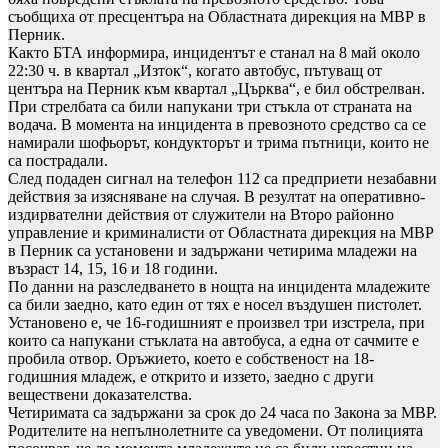
съобщиха от пресцентъра на Областната дирекция на МВР в
Перник.
Както БТА информира, инцидентът е станал на 8 май около
22:30 ч. в квартал „Изток“, когато автобус, пътуващ от
центъра на Перник към квартал „Църква“, е бил обстрелван.
При стрелбата са били напукани три стъкла от страната на
водача. В момента на инцидента в превозното средство са се
намирали шофьорът, кондукторът и трима пътници, които не
са пострадали.
След подаден сигнал на телефон 112 са предприети незабавни
действия за изясняване на случая. В резултат на оперативно-
издирвателни действия от служители на Второ районно
управление и криминалисти от Областната дирекция на МВР
в Перник са установени и задържани четирима младежи на
възраст 14, 15, 16 и 18 години.
По данни на разследването в нощта на инцидента младежите
са били заедно, като един от тях е носел въздушен пистолет.
Установено е, че 16-годишният е произвел три изстрела, при
които са напукани стъклата на автобуса, а една от сачмите е
пробила отвор. Оръжието, което е собственост на 18-
годишния младеж, е открито и иззето, заедно с други
веществени доказателства.
Четиримата са задържани за срок до 24 часа по Закона за МВР.
Родителите на непълнолетните са уведомени. От полицията