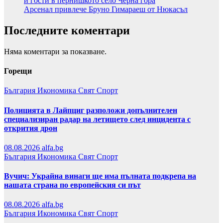
и гости в пернишкото село Черна гора
Арсенал привлече Бруно Гимараеш от Нюкасъл
Последните коментари
Няма коментари за показване.
Горещи
България
Икономика
Свят
Спорт
Полицията в Лайпциг разположи допълнителен
специализиран радар на летището след инцидента с
открития дрон
08.08.2026
alfa.bg
България
Икономика
Свят
Спорт
Вучич: Украйна винаги ще има пълната подкрепа на
нашата страна по европейския си път
08.08.2026
alfa.bg
България
Икономика
Свят
Спорт