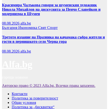
Красимира Чалъкова говори за шуменския художник
Никола Михайлов на дискусията за Пенчо Славейков и
модернизма в Шумен
08.08.2026
alfa.bg
България
Икономика
Свят
Спорт
Третото издание на Празника на качамака събра жители и
гости в пернишкото село Черна гора
08.08.2026
alfa.bg
Alfa.bg
горещи новини
Авторско право © 2023 Alfa.bg. Всички права запазени.
Контакти
Политика за поверителност
Общи условия
Политика за „бисквитки“