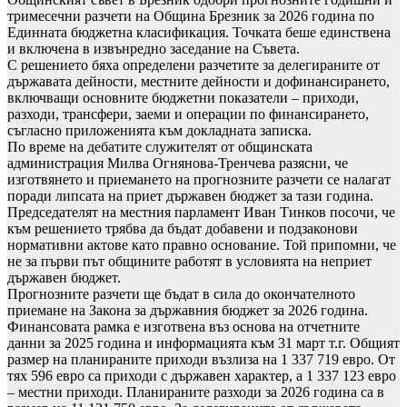
тримесечни разчети на Община Брезник за 2026 година по
Единната бюджетна класификация. Точката беше единствена
и включена в извънредно заседание на Съвета.
С решението бяха определени разчетите за делегираните от
държавата дейности, местните дейности и дофинансирането,
включващи основните бюджетни показатели – приходи,
разходи, трансфери, заеми и операции по финансирането,
съгласно приложенията към докладната записка.
По време на дебатите служителят от общинската
администрация Милва Огнянова-Тренчева разясни, че
изготвянето и приемането на прогнозните разчети се налагат
поради липсата на приет държавен бюджет за тази година.
Председателят на местния парламент Иван Тинков посочи, че
към решението трябва да бъдат добавени и подзаконови
нормативни актове като правно основание. Той припомни, че
не за първи път общините работят в условията на неприет
държавен бюджет.
Прогнозните разчети ще бъдат в сила до окончателното
приемане на Закона за държавния бюджет за 2026 година.
Финансовата рамка е изготвена въз основа на отчетните
данни за 2025 година и информацията към 31 март т.г. Общият
размер на планираните приходи възлиза на 1 337 719 евро. От
тях 596 евро са приходи с държавен характер, а 1 337 123 евро
– местни приходи. Планираните разходи за 2026 година са в