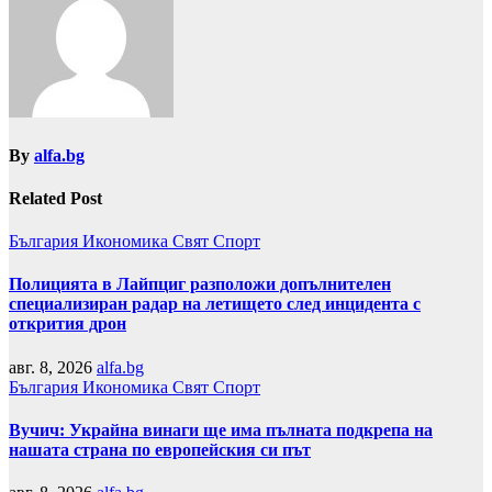
By
alfa.bg
Related Post
България
Икономика
Свят
Спорт
Полицията в Лайпциг разположи допълнителен
специализиран радар на летището след инцидента с
открития дрон
авг. 8, 2026
alfa.bg
България
Икономика
Свят
Спорт
Вучич: Украйна винаги ще има пълната подкрепа на
нашата страна по европейския си път