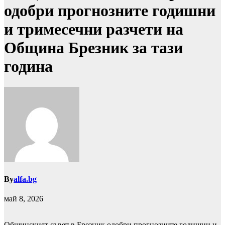
одобри прогнозните годишни
и тримесечни разчети на
Община Брезник за тази
година
By
alfa.bg
май 8, 2026
Общинският съвет в Брезник одобри прогнозните годишни и