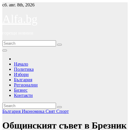
Skip
сб. авг. 8th, 2026
to
content
Alfa.bg
горещи новини
Начало
Политика
Избори
България
Регионални
Бизнес
Контакти
България
Икономика
Свят
Спорт
Общинският съвет в Брезник