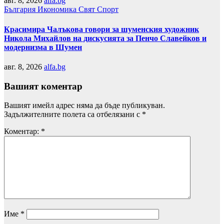
авг. 8, 2026
alfa.bg
България
Икономика
Свят
Спорт
Красимира Чалъкова говори за шуменския художник
Никола Михайлов на дискусията за Пенчо Славейков и
модернизма в Шумен
авг. 8, 2026
alfa.bg
Вашият коментар
Вашият имейл адрес няма да бъде публикуван.
Задължителните полета са отбелязани с
*
Коментар:
*
Име
*