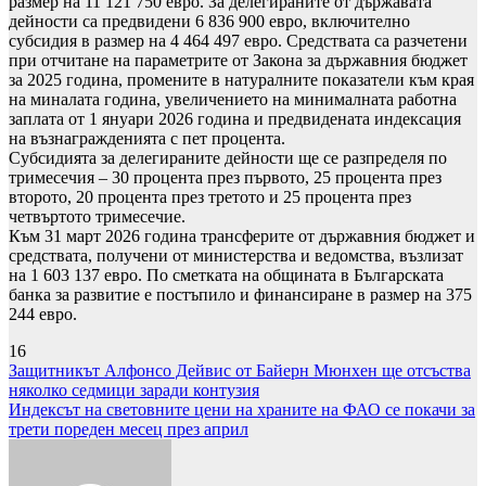
размер на 11 121 750 евро. За делегираните от държавата
дейности са предвидени 6 836 900 евро, включително
субсидия в размер на 4 464 497 евро. Средствата са разчетени
при отчитане на параметрите от Закона за държавния бюджет
за 2025 година, промените в натуралните показатели към края
на миналата година, увеличението на минималната работна
заплата от 1 януари 2026 година и предвидената индексация
на възнагражденията с пет процента.
Субсидията за делегираните дейности ще се разпределя по
тримесечия – 30 процента през първото, 25 процента през
второто, 20 процента през третото и 25 процента през
четвъртото тримесечие.
Към 31 март 2026 година трансферите от държавния бюджет и
средствата, получени от министерства и ведомства, възлизат
на 1 603 137 евро. По сметката на общината в Българската
банка за развитие е постъпило и финансиране в размер на 375
244 евро.
16
Навигация
Защитникът Алфонсо Дейвис от Байерн Мюнхен ще отсъства
няколко седмици заради контузия
Индексът на световните цени на храните на ФАО се покачи за
трети пореден месец през април