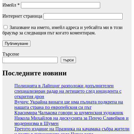
Имейл
*
Интернет страница
Запазване на името, имейл адреса и уебсайта ми в този
браузър за следващия път когато коментирам.
Търсене
търси
Последните новини
Полицията в Лайпциг разположи допълнителен
специализиран радар на летището след инцидента с
открития дрон
Вучич: Украйна винаги ще има пълната подкрепа на
нашата страна по европейския си път
Красимира Чалъкова говори за шуменския художник
Никола Михайлов на дискусията за Пенчо Славейков и
модернизма в Шумен
Третото издание на Празника на качамака събра жители