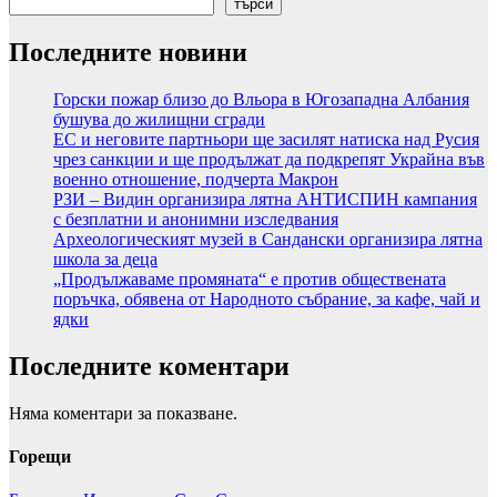
търси
Последните новини
Горски пожар близо до Вльора в Югозападна Албания
бушува до жилищни сгради
ЕС и неговите партньори ще засилят натиска над Русия
чрез санкции и ще продължат да подкрепят Украйна във
военно отношение, подчерта Макрон
РЗИ – Видин организира лятна АНТИСПИН кампания
с безплатни и анонимни изследвания
Археологическият музей в Сандански организира лятна
школа за деца
„Продължаваме промяната“ е против обществената
поръчка, обявена от Народното събрание, за кафе, чай и
ядки
Последните коментари
Няма коментари за показване.
Горещи