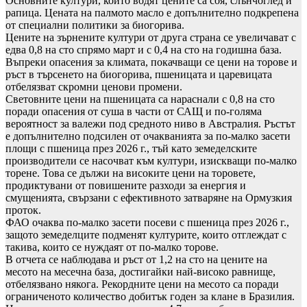
Основните култури, които водят цените са соя, слънчоглед и
рапица. Цената на палмото масло е допълнително подкрепена
от специални политики за биогорива.
Цените на зърнените култури от друга страна се увеличават с
едва 0,8 на сто спрямо март и с 0,4 на сто на годишна база.
Въпреки опасения за климата, покачващи се цени на торове и
ръст в търсенето на биогорива, пшеницата и царевицата
отбелязват скромни ценови промени.
Световните цени на пшеницата са нараснали с 0,8 на сто
поради опасения от суша в части от САЩ и по-голяма
вероятност за валежи под средното ниво в Австралия. Ръстът
е допълнително подсилен от очакванията за по-малко засети
площи с пшеница през 2026 г., тъй като земеделските
производители се насочват към култури, изискващи по-малко
торене. Това се дължи на високите цени на торовете,
продиктувани от повишените разходи за енергия и
смущенията, свързани с ефективното затваряне на Ормузкия
проток.
ФАО очаква по-малко засети посеви с пшеница през 2026 г.,
защото земеделците подменят културите, които отглеждат с
такива, които се нуждаят от по-малко торове.
В отчета се наблюдава и ръст от 1,2 на сто на цените на
месото на месечна база, достигайки най-високо равнище,
отбелязвано някога. Рекордните цени на месото са поради
ограниченото количество добитък годен за клане в Бразилия.