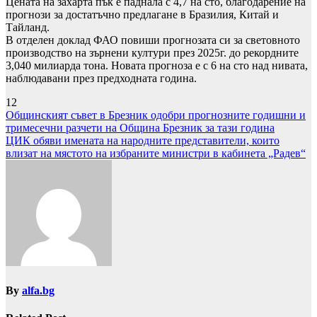
Цената на захарта пък е паднала с 4,7 на сто, благодарение на
прогнози за достатъчно предлагане в Бразилия, Китай и
Тайланд.
В отделен доклад ФАО повиши прогнозата си за световното
производство на зърнени култури през 2025г. до рекордните
3,040 милиарда тона. Новата прогноза е с 6 на сто над нивата,
наблюдавани през предходната година.
12
Навигация
Общинският съвет в Брезник одобри прогнозните годишни и
тримесечни разчети на Община Брезник за тази година
ЦИК обяви имената на народните представители, които
влизат на мястото на избраните министри в кабинета „Радев“
By
alfa.bg