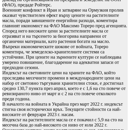
(ФАО), предаде Ройтерс.
Военният конфликт в Иран и затваряне на Ормузкия пролив
оказват чувствителен ефект върху цените на растителните
масла, поради завишените енергийни разходи, коментира
главният икономист на ФАО Максимо Тореро пред агенцията.
Според него високите цени за растителните масла се
отразяват и на търсенето за биогорива направени от
органични материали, като растения богати на масло.
Въпреки икономическите шокове от войната, Тореро
коментира, че земеделско-хранителните системи са
устойчиви. При цените на зърнените култури се наблюдава
умерено повишение, благодарение на адекватни запаси от
предходни сезони.
Индексът на световните цени на храните на ФАО, който
проследява месечните промени в международните цени на
набор от световно търгувани хранителни стоки, е достигнал
средно 130,7 пункта през април, което е с 1,6 на сто повече от
ревизираното ниво от март и с 2 на сто повече отколкото
преди година.
В началото на войната в Украйна през март 2022 г. индексът
стигна своя исторически връх. Текущите стойности са най-
високите от февруари 2023 г. насам.
Индексът на растителните масла се е покачил с 5,9 на сто на
месечна база до най-високото си ниво от юли 2022 г.