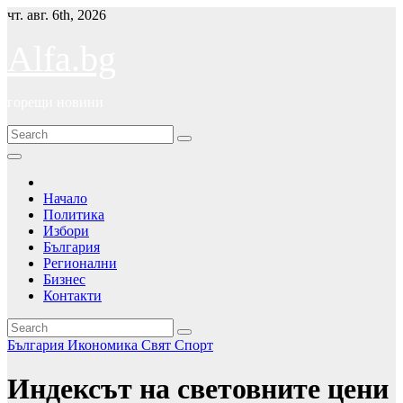
Skip
чт. авг. 6th, 2026
to
content
Alfa.bg
горещи новини
Начало
Политика
Избори
България
Регионални
Бизнес
Контакти
България
Икономика
Свят
Спорт
Индексът на световните цени