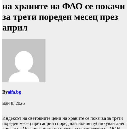
на храните на ФАО се покачи
за трети пореден месец през
април
By
alfa.bg
май 8, 2026
Индексът на световните цени на храните се покачва за трети
пореден месец през април според най-новия публикуван днес
доклад на Организацията по прехрана и земеделие на ООН