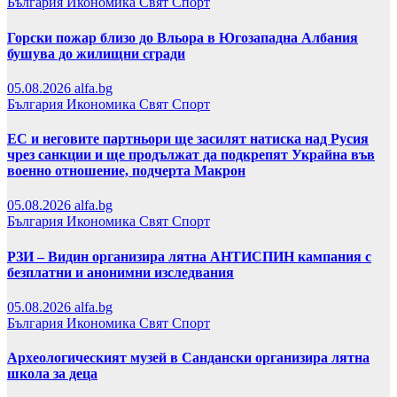
България
Икономика
Свят
Спорт
Горски пожар близо до Вльора в Югозападна Албания
бушува до жилищни сгради
05.08.2026
alfa.bg
България
Икономика
Свят
Спорт
ЕС и неговите партньори ще засилят натиска над Русия
чрез санкции и ще продължат да подкрепят Украйна във
военно отношение, подчерта Макрон
05.08.2026
alfa.bg
България
Икономика
Свят
Спорт
РЗИ – Видин организира лятна АНТИСПИН кампания с
безплатни и анонимни изследвания
05.08.2026
alfa.bg
България
Икономика
Свят
Спорт
Археологическият музей в Сандански организира лятна
школа за деца