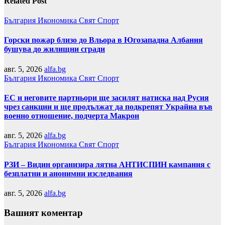
Related Post
България
Икономика
Свят
Спорт
Горски пожар близо до Вльора в Югозападна Албания
бушува до жилищни сгради
авг. 5, 2026
alfa.bg
България
Икономика
Свят
Спорт
ЕС и неговите партньори ще засилят натиска над Русия
чрез санкции и ще продължат да подкрепят Украйна във
военно отношение, подчерта Макрон
авг. 5, 2026
alfa.bg
България
Икономика
Свят
Спорт
РЗИ – Видин организира лятна АНТИСПИН кампания с
безплатни и анонимни изследвания
авг. 5, 2026
alfa.bg
Вашият коментар