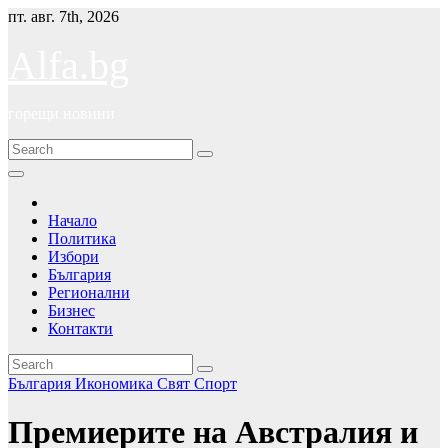
Skip
пт. авг. 7th, 2026
to
content
Alfa.bg
горещи новини
Начало
Политика
Избори
България
Регионални
Бизнес
Контакти
България
Икономика
Свят
Спорт
Премиерите на Австралия и