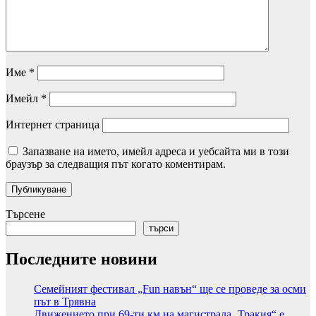
Име
*
Имейл
*
Интернет страница
Запазване на името, имейл адреса и уебсайта ми в този
браузър за следващия път когато коментирам.
Търсене
търси
Последните новини
Семейният фестивал „Fun навън“ ще се проведе за осми
път в Трявна
Движението при 69-ти км на магистрала „Тракия“ е