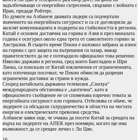
задълбочаващи се енергийни сътресения, свързани с войната с
Иран, предаде Ройтерс.
По думите на Албанезе двамата лидери са подчертали
значението на енергийната сигурност и са се договорили да
засилят комуникацията в подкрепа на стабилността в региона.
Китай е основен доставчик на горива в Азия и през миналата
година е осигурил около една трета от самолетното гориво за
Австралия. В същото време Пекин е наложил забрана за износ
на горива с цел защита на вътрешния си пазар, макар
правителството да не е потвърдило официално това решение.
Няколко държави в региона, сред които Бангладеш и Шри
Ланка, са поискали от Китай изключения от ограниченията,
като източници посочват, че Пекин обмисля да разреши
ограничени доставки за страни в нужда.
Според китайската държавна телевизия „Синхуа“
международната обстановка е „хаотична“, като в
официалното съобщение не се споменава изрично темата за
енергийната сигурност или горивата. Отбелязва се обаче, че
лидерите са обсъдили сътрудничество в областта на чистата
енергия и електрическите превозни средства.
Албанезе заяви още, че очаква да посети Китай за срещата на
върха на лидерите на АПЕК през ноември, когато ще има
възможност да се срещне лично с Ли Цян.
16