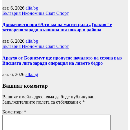
авг. 6, 2026
alfa.bg
България
Икономика
Свят
Спорт
Движението при 69-ти км на магистрала „Тракия“ е
затворено заради възникналия пожар в района
авг. 6, 2026
alfa.bg
България
Икономика
Свят
Спорт
Араухо от Борнемут ще пропусне началото на сезона във
Висшата лига заради операция на лявото бедро
авг. 6, 2026
alfa.bg
Вашият коментар
Вашият имейл адрес няма да бъде публикуван.
Задължителните полета са отбелязани с
*
Коментар:
*