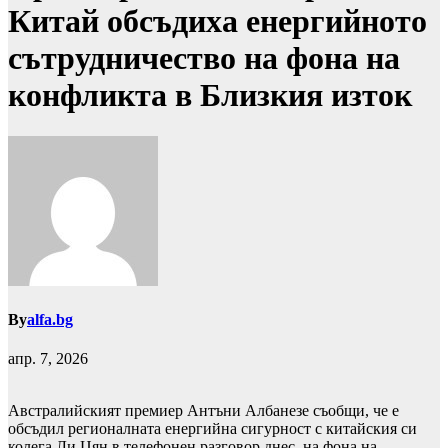
Китай обсъдиха енергийното
сътрудничество на фона на
конфликта в Близкия изток
By
alfa.bg
апр. 7, 2026
Австралийският премиер Антъни Албанезе съобщи, че е
обсъдил регионалната енергийна сигурност с китайския си
колега Ли Цян в телефонен разговор днес, на фона на