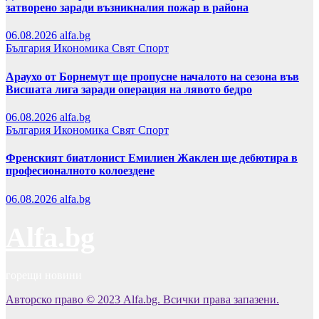
затворено заради възникналия пожар в района
06.08.2026
alfa.bg
България
Икономика
Свят
Спорт
Араухо от Борнемут ще пропусне началото на сезона във
Висшата лига заради операция на лявото бедро
06.08.2026
alfa.bg
България
Икономика
Свят
Спорт
Френският биатлонист Емилиен Жаклен ще дебютира в
професионалното колоездене
06.08.2026
alfa.bg
Alfa.bg
горещи новини
Авторско право © 2023 Alfa.bg. Всички права запазени.