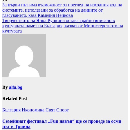
Навигация
За първи път има възможност за преглед на изходния код на
системите, използвани за обработка на данните от
гласуването, каза Камелия Нейкова
Творчеството на Янка Рупкина остава трайно вписано в
културната памет на България, казват от Министерството на
културата
By
alfa.bg
Related Post
България
Икономика
Свят
Спорт
Семейният фестивал „Fun навън“ ще се проведе за осми
път в Трявна