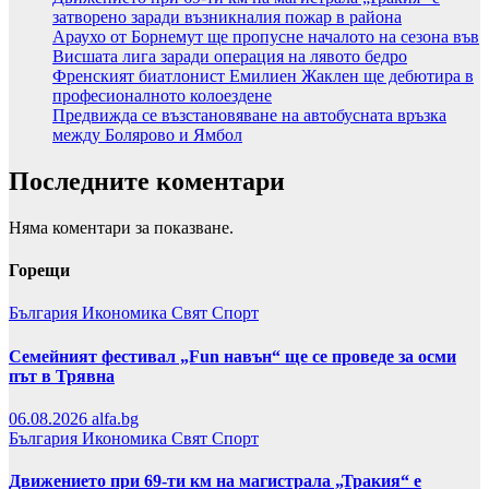
затворено заради възникналия пожар в района
Араухо от Борнемут ще пропусне началото на сезона във
Висшата лига заради операция на лявото бедро
Френският биатлонист Емилиен Жаклен ще дебютира в
професионалното колоездене
Предвижда се възстановяване на автобусната връзка
между Болярово и Ямбол
Последните коментари
Няма коментари за показване.
Горещи
България
Икономика
Свят
Спорт
Семейният фестивал „Fun навън“ ще се проведе за осми
път в Трявна
06.08.2026
alfa.bg
България
Икономика
Свят
Спорт
Движението при 69-ти км на магистрала „Тракия“ е