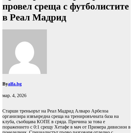
провел среща с футболистите
в Реал Мадрид
By
alfa.bg
мар. 4, 2026
Старши треньорът на Реал Мадрид Алваро Арбелоа
организира извънредна среща на тренировъчната база на
клуба, съобщава КОПЕ в сряда. Причина за това е
поражението с 0:1 срещу Хетафе в мач от Примера дивисион в
понеделник. Специалистът първо разговаря отделно с