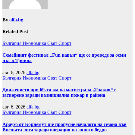
By
alfa.bg
Related Post
България
Икономика
Свят
Спорт
Семейният фестивал „Fun навън“ ще се проведе за осми
път в Трявна
авг. 6, 2026
alfa.bg
България
Икономика
Свят
Спорт
Движението при 69-ти км на магистрала „Тракия“ е
затворено заради възникналия пожар в района
авг. 6, 2026
alfa.bg
България
Икономика
Свят
Спорт
Араухо от Борнемут ще пропусне началото на сезона във
Висшата лига заради операция на лявото бедро