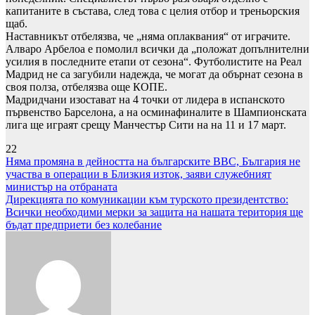
капитаните в състава, след това с целия отбор и треньорския
щаб.
Наставникът отбелязва, че „няма оплаквания“ от играчите.
Алваро Арбелоа е помолил всички да „положат допълнителни
усилия в последните етапи от сезона“. Футболистите на Реал
Мадрид не са загубили надежда, че могат да обърнат сезона в
своя полза, отбелязва още КОПЕ.
Мадридчани изостават на 4 точки от лидера в испанското
първенство Барселона, а на осминафиналите в Шампионската
лига ще играят срещу Манчестър Сити на на 11 и 17 март.
22
Навигация
Няма промяна в дейността на българските ВВС, България не
участва в операции в Близкия изток, заяви служебният
министър на отбраната
Дирекцията по комуникации към турското президентство:
Всички необходими мерки за защита на нашата територия ще
бъдат предприети без колебание