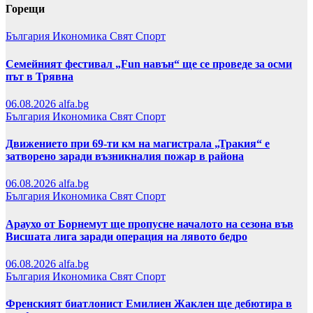
Горещи
България
Икономика
Свят
Спорт
Семейният фестивал „Fun навън“ ще се проведе за осми
път в Трявна
06.08.2026
alfa.bg
България
Икономика
Свят
Спорт
Движението при 69-ти км на магистрала „Тракия“ е
затворено заради възникналия пожар в района
06.08.2026
alfa.bg
България
Икономика
Свят
Спорт
Араухо от Борнемут ще пропусне началото на сезона във
Висшата лига заради операция на лявото бедро
06.08.2026
alfa.bg
България
Икономика
Свят
Спорт
Френският биатлонист Емилиен Жаклен ще дебютира в