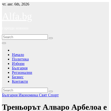
Skip
чт. авг. 6th, 2026
to
content
Alfa.bg
горещи новини
Начало
Политика
Избори
България
Регионални
Бизнес
Контакти
България
Икономика
Свят
Спорт
Треньорът Алваро Арбелоа е