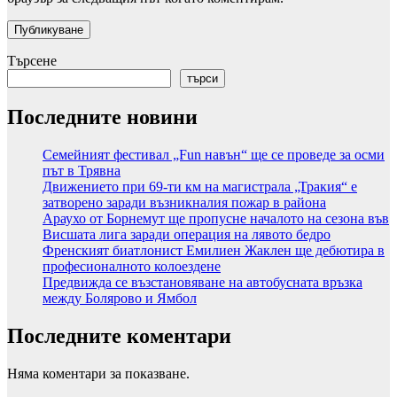
Търсене
търси
Последните новини
Семейният фестивал „Fun навън“ ще се проведе за осми
път в Трявна
Движението при 69-ти км на магистрала „Тракия“ е
затворено заради възникналия пожар в района
Араухо от Борнемут ще пропусне началото на сезона във
Висшата лига заради операция на лявото бедро
Френският биатлонист Емилиен Жаклен ще дебютира в
професионалното колоездене
Предвижда се възстановяване на автобусната връзка
между Болярово и Ямбол
Последните коментари
Няма коментари за показване.