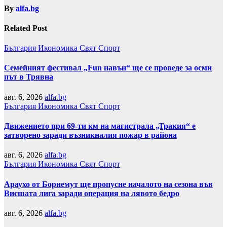
By
alfa.bg
Related Post
България
Икономика
Свят
Спорт
Семейният фестивал „Fun навън“ ще се проведе за осми
път в Трявна
авг. 6, 2026
alfa.bg
България
Икономика
Свят
Спорт
Движението при 69-ти км на магистрала „Тракия“ е
затворено заради възникналия пожар в района
авг. 6, 2026
alfa.bg
България
Икономика
Свят
Спорт
Араухо от Борнемут ще пропусне началото на сезона във
Висшата лига заради операция на лявото бедро
авг. 6, 2026
alfa.bg