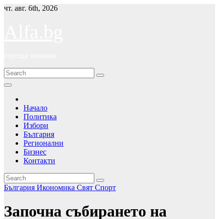
Skip
чт. авг. 6th, 2026
to
content
Alfa.bg
горещи новини
Начало
Политика
Избори
България
Регионални
Бизнес
Контакти
България
Икономика
Свят
Спорт
Започна събирането на