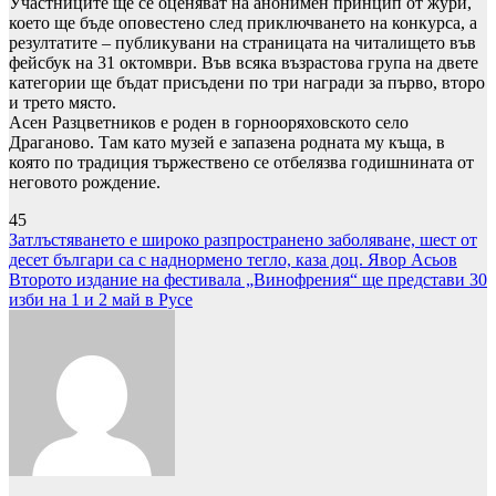
Участниците ще се оценяват на анонимен принцип от жури,
което ще бъде оповестено след приключването на конкурса, а
резултатите – публикувани на страницата на читалището във
фейсбук на 31 октомври. Във всяка възрастова група на двете
категории ще бъдат присъдени по три награди за първо, второ
и трето място.
Асен Разцветников е роден в горнооряховското село
Драганово. Там като музей е запазена родната му къща, в
която по традиция тържествено се отбелязва годишнината от
неговото рождение.
45
Навигация
Затлъстяването е широко разпространено заболяване, шест от
десет българи са с наднормено тегло, каза доц. Явор Асьов
Второто издание на фестивала „Винофрения“ ще представи 30
изби на 1 и 2 май в Русе