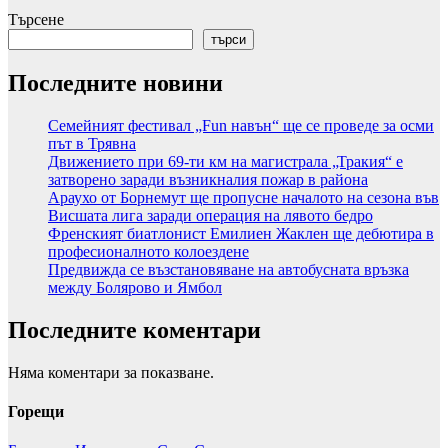
Търсене
търси
Последните новини
Семейният фестивал „Fun навън“ ще се проведе за осми
път в Трявна
Движението при 69-ти км на магистрала „Тракия“ е
затворено заради възникналия пожар в района
Араухо от Борнемут ще пропусне началото на сезона във
Висшата лига заради операция на лявото бедро
Френският биатлонист Емилиен Жаклен ще дебютира в
професионалното колоездене
Предвижда се възстановяване на автобусната връзка
между Болярово и Ямбол
Последните коментари
Няма коментари за показване.
Горещи