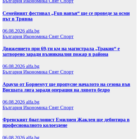
България
Икономика
Свят
Спорт
Семейният фестивал „Fun навън“ ще се проведе за осми
път в Трявна
06.08.2026
alfa.bg
България
Икономика
Свят
Спорт
Движението при 69-ти км на магистрала „Тракия“ е
затворено заради възникналия пожар в района
06.08.2026
alfa.bg
България
Икономика
Свят
Спорт
Араухо от Борнемут ще пропусне началото на сезона във
Висшата лига заради операция на лявото бедро
06.08.2026
alfa.bg
България
Икономика
Свят
Спорт
Френският биатлонист Емилиен Жаклен ще дебютира в
професионалното колоездене
06.08.2026
alfa.bg