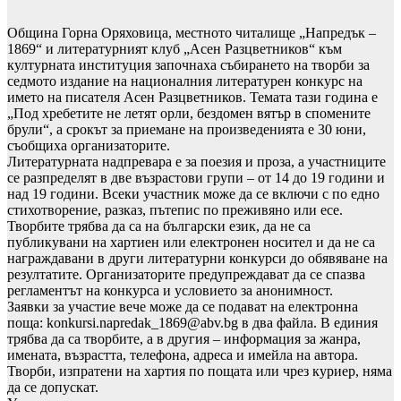
Община Горна Оряховица, местното читалище „Напредък –
1869“ и литературният клуб „Асен Разцветников“ към
културната институция започнаха събирането на творби за
седмото издание на националния литературен конкурс на
името на писателя Асен Разцветников. Темата тази година е
„Под хребетите не летят орли, бездомен вятър в спомените
брули“, а срокът за приемане на произведенията е 30 юни,
съобщиха организаторите.
Литературната надпревара е за поезия и проза, а участниците
се разпределят в две възрастови групи – от 14 до 19 години и
над 19 години. Всеки участник може да се включи с по едно
стихотворение, разказ, пътепис по преживяно или есе.
Творбите трябва да са на български език, да не са
публикувани на хартиен или електронен носител и да не са
награждавани в други литературни конкурси до обявяване на
резултатите. Организаторите предупреждават да се спазва
регламентът на конкурса и условието за анонимност.
Заявки за участие вече може да се подават на електронна
поща: konkursi.napredak_1869@abv.bg в два файла. В единия
трябва да са творбите, а в другия – информация за жанра,
имената, възрастта, телефона, адреса и имейла на автора.
Творби, изпратени на хартия по пощата или чрез куриер, няма
да се допускат.