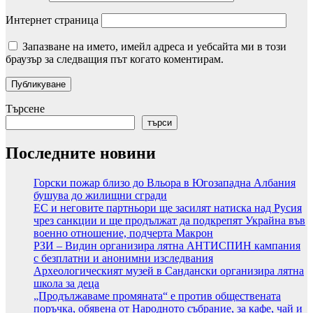
Интернет страница
Запазване на името, имейл адреса и уебсайта ми в този
браузър за следващия път когато коментирам.
Търсене
търси
Последните новини
Горски пожар близо до Вльора в Югозападна Албания
бушува до жилищни сгради
ЕС и неговите партньори ще засилят натиска над Русия
чрез санкции и ще продължат да подкрепят Украйна във
военно отношение, подчерта Макрон
РЗИ – Видин организира лятна АНТИСПИН кампания
с безплатни и анонимни изследвания
Археологическият музей в Сандански организира лятна
школа за деца
„Продължаваме промяната“ е против обществената
поръчка, обявена от Народното събрание, за кафе, чай и