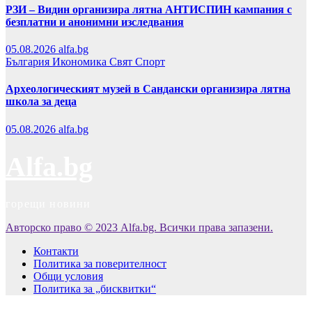
РЗИ – Видин организира лятна АНТИСПИН кампания с
безплатни и анонимни изследвания
05.08.2026
alfa.bg
България
Икономика
Свят
Спорт
Археологическият музей в Сандански организира лятна
школа за деца
05.08.2026
alfa.bg
Alfa.bg
горещи новини
Авторско право © 2023 Alfa.bg. Всички права запазени.
Контакти
Политика за поверителност
Общи условия
Политика за „бисквитки“