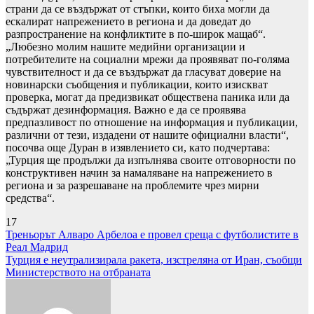
страни да се въздържат от стъпки, които биха могли да
ескалират напрежението в региона и да доведат до
разпространение на конфликтите в по-широк мащаб“.
„Любезно молим нашите медийни организации и
потребителите на социални мрежи да проявяват по-голяма
чувствителност и да се въздържат да гласуват доверие на
новинарски съобщения и публикации, които изискват
проверка, могат да предизвикат обществена паника или да
съдържат дезинформация. Важно е да се проявява
предпазливост по отношение на информация и публикации,
различни от тези, издадени от нашите официални власти“,
посочва още Дуран в изявлението си, като подчертава:
„Турция ще продължи да изпълнява своите отговорности по
конструктивен начин за намаляване на напрежението в
региона и за разрешаване на проблемите чрез мирни
средства“.
17
Навигация
Треньорът Алваро Арбелоа е провел среща с футболистите в
Реал Мадрид
Турция е неутрализирала ракета, изстреляна от Иран, съобщи
Министерството на отбраната