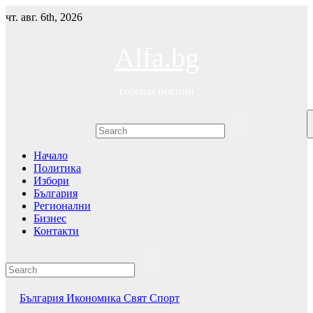
Skip
чт. авг. 6th, 2026
to
content
Alfa.bg
горещи новини
Начало
Политика
Избори
България
Регионални
Бизнес
Контакти
България
Икономика
Свят
Спорт