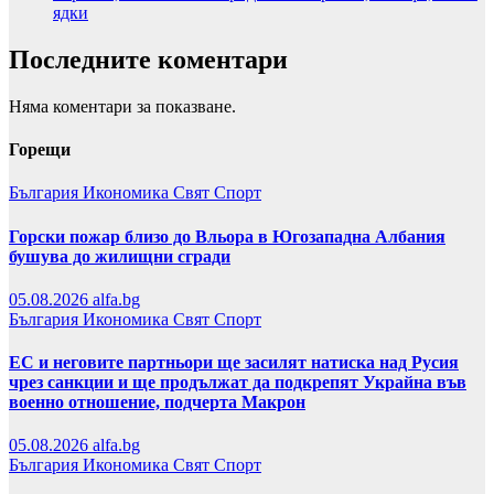
ядки
Последните коментари
Няма коментари за показване.
Горещи
България
Икономика
Свят
Спорт
Горски пожар близо до Вльора в Югозападна Албания
бушува до жилищни сгради
05.08.2026
alfa.bg
България
Икономика
Свят
Спорт
ЕС и неговите партньори ще засилят натиска над Русия
чрез санкции и ще продължат да подкрепят Украйна във
военно отношение, подчерта Макрон
05.08.2026
alfa.bg
България
Икономика
Свят
Спорт