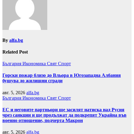
By
alfa.bg
Related Post
България
Икономика
Свят
Спорт
Горски пожар близо до Вльора в Югозападна Албания
бушува до жилищни сгради
авг. 5, 2026
alfa.bg
България
Икономика
Свят
Спорт
ЕС и неговите партньори ще засилят натиска над Русия
чрез санкции и ще продължат да подкрепят Украйна във
военно отношение, подчерта Макрон
авг. 5, 2026
alfa.bg