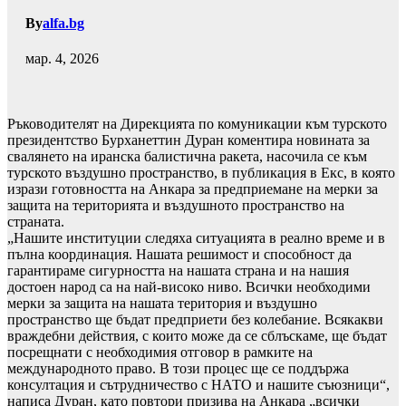
By
alfa.bg
мар. 4, 2026
Ръководителят на Дирекцията по комуникации към турското
президентство Бурханеттин Дуран коментира новината за
свалянето на иранска балистична ракета, насочила се към
турското въздушно пространство, в публикация в Екс, в която
изрази готовността на Анкара за предприемане на мерки за
защита на територията и въздушното пространство на
страната.
„Нашите институции следяха ситуацията в реално време и в
пълна координация. Нашата решимост и способност да
гарантираме сигурността на нашата страна и на нашия
достоен народ са на най-високо ниво. Всички необходими
мерки за защита на нашата територия и въздушно
пространство ще бъдат предприети без колебание. Всякакви
враждебни действия, с които може да се сблъскаме, ще бъдат
посрещнати с необходимия отговор в рамките на
международното право. В този процес ще се поддържа
консултация и сътрудничество с НАТО и нашите съюзници“,
написа Дуран, като повтори призива на Анкара „всички