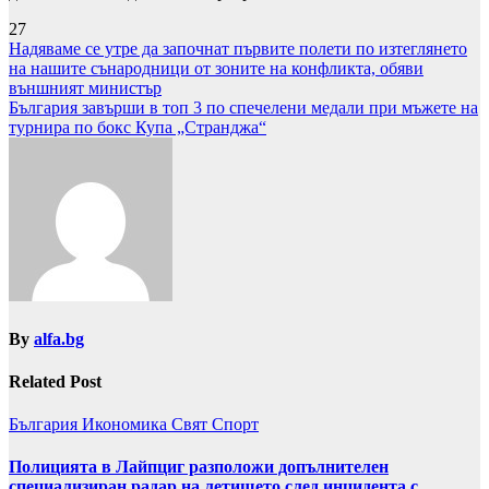
27
Навигация
Надяваме се утре да започнат първите полети по изтеглянето
на нашите сънародници от зоните на конфликта, обяви
външният министър
България завърши в топ 3 по спечелени медали при мъжете на
турнира по бокс Купа „Странджа“
By
alfa.bg
Related Post
България
Икономика
Свят
Спорт
Полицията в Лайпциг разположи допълнителен
специализиран радар на летището след инцидента с