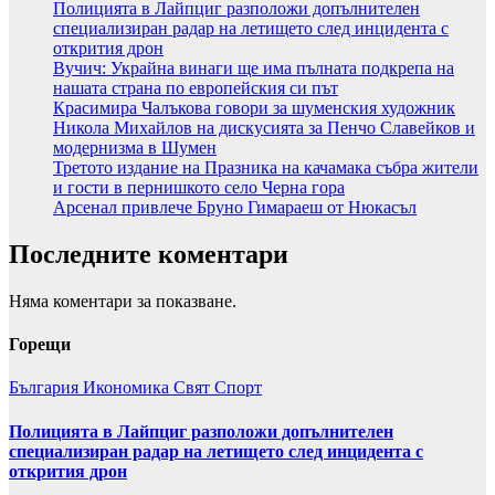
Полицията в Лайпциг разположи допълнителен
специализиран радар на летището след инцидента с
открития дрон
Вучич: Украйна винаги ще има пълната подкрепа на
нашата страна по европейския си път
Красимира Чалъкова говори за шуменския художник
Никола Михайлов на дискусията за Пенчо Славейков и
модернизма в Шумен
Третото издание на Празника на качамака събра жители
и гости в пернишкото село Черна гора
Арсенал привлече Бруно Гимараеш от Нюкасъл
Последните коментари
Няма коментари за показване.
Горещи
България
Икономика
Свят
Спорт
Полицията в Лайпциг разположи допълнителен
специализиран радар на летището след инцидента с
открития дрон