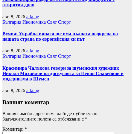
открития дрон
авг. 8, 2026
alfa.bg
България
Икономика
Свят
Спорт
Вучич: Украйна винаги ще има пълната подкрепа на
нашата страна по европейския си път
авг. 8, 2026
alfa.bg
България
Икономика
Свят
Спорт
Красимира Чалъкова говори за шуменския художник
Никола Михайлов на дискусията за Пенчо Славейков и
модернизма в Шумен
авг. 8, 2026
alfa.bg
Вашият коментар
Вашият имейл адрес няма да бъде публикуван.
Задължителните полета са отбелязани с
*
Коментар:
*