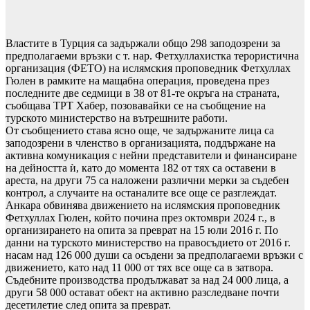
Властите в Турция са задържали общо 298 заподозрени за
предполагаеми връзки с т. нар. Фетхуллахистка терористична
организация (ФЕТО) на ислямския проповедник Фетхуллах
Гюлен в рамките на мащабна операция, проведена през
последните две седмици в 38 от 81-те окръга на страната,
съобщава ТРТ Хабер, позовавайки се на съобщение на
турското министерство на вътрешните работи.
От съобщението става ясно още, че задържаните лица са
заподозрени в членство в организацията, поддържане на
активна комуникация с нейни представители и финансиране
на дейността ѝ, като до момента 182 от тях са оставени в
ареста, на други 75 са наложени различни мерки за съдебен
контрол, а случаите на останалите все още се разглеждат.
Анкара обвинява движението на ислямския проповедник
Фетхуллах Гюлен, който почина през октомври 2024 г., в
организирането на опита за преврат на 15 юли 2016 г. По
данни на турското министерство на правосъдието от 2016 г.
насам над 126 000 души са осъдени за предполагаеми връзки с
движението, като над 11 000 от тях все още са в затвора.
Съдебните производства продължават за над 24 000 лица, а
други 58 000 остават обект на активно разследване почти
десетилетие след опита за преврат.