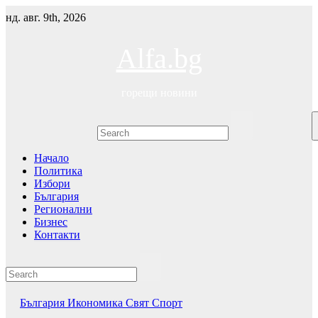
Skip
нд. авг. 9th, 2026
to
content
Alfa.bg
горещи новини
Начало
Политика
Избори
България
Регионални
Бизнес
Контакти
България
Икономика
Свят
Спорт