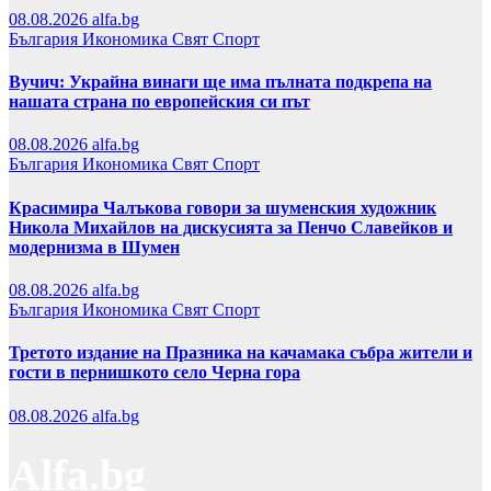
08.08.2026
alfa.bg
България
Икономика
Свят
Спорт
Вучич: Украйна винаги ще има пълната подкрепа на
нашата страна по европейския си път
08.08.2026
alfa.bg
България
Икономика
Свят
Спорт
Красимира Чалъкова говори за шуменския художник
Никола Михайлов на дискусията за Пенчо Славейков и
модернизма в Шумен
08.08.2026
alfa.bg
България
Икономика
Свят
Спорт
Третото издание на Празника на качамака събра жители и
гости в пернишкото село Черна гора
08.08.2026
alfa.bg
Alfa.bg