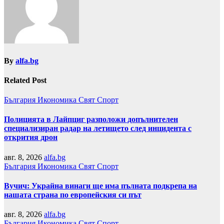
By
alfa.bg
Related Post
България
Икономика
Свят
Спорт
Полицията в Лайпциг разположи допълнителен
специализиран радар на летището след инцидента с
открития дрон
авг. 8, 2026
alfa.bg
България
Икономика
Свят
Спорт
Вучич: Украйна винаги ще има пълната подкрепа на
нашата страна по европейския си път
авг. 8, 2026
alfa.bg
България
Икономика
Свят
Спорт