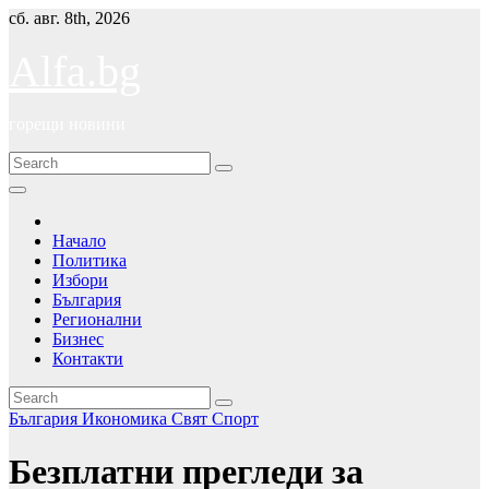
Skip
сб. авг. 8th, 2026
to
content
Alfa.bg
горещи новини
Начало
Политика
Избори
България
Регионални
Бизнес
Контакти
България
Икономика
Свят
Спорт
Безплатни прегледи за