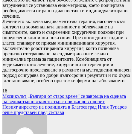
затруднения се установява ендометриоза, което подчертава
необходимостта от ранна диагностика и индивидуализирано
лечение.
Лечението включва медикаментозна терапия, насочена към
контрол на хормоналната активност и облекчаване на
симптомите, както и съвременни хирургични подходи при
определени клинични показания. През последните години за
златен стандарт се приема миниинвазивната хирургия,
включително роботизираната хирургия, която позволява
прецизно отстраняване на ендометриозните лезии с
минимална травма за пациентките. Комбинацията от
медикаментозно лечение, хирургични интервенции и
дългосрочно проследяване в рамките на мултидисциплинарен
подход осигурява по-добри дългосрочни резултати и по-бързо
възстановяване, особено при тежки форми на заболяването.
16
Навигация
Мюзикълът „Българи от старо време“ се завръща на сцената
на великотърновския театър с нов жанров прочит
Новият директор на полицията в Благоевград Илия Тупаров
беше представен пред състава