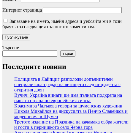
Интернет страница
Запазване на името, имейл адреса и уебсайта ми в този
браузър за следващия път когато коментирам.
Търсене
търси
Последните новини
Полицията в Лайпциг разположи допълнителен
специализиран радар на летището след инцидента с
открития дрон
Вучич: Украйна винаги ще има пълната подкрепа на
нашата страна по европейския си път
Красимира Чалъкова говори за шуменския художник
Никола Михайлов на дискусията за Пенчо Славейков и
модернизма в Шумен
Третото издание на Празника на качамака събра жители
и гости в пернишкото село Черна гора
Арсенал привлече Бруно Гимараеш от Нюкасъл