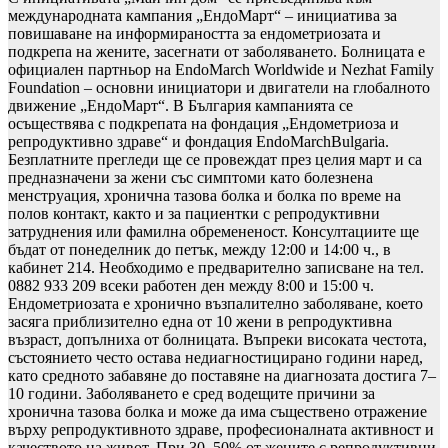
международната кампания „ЕндоМарт“ – инициатива за
повишаване на информираността за ендометриозата и
подкрепа на жените, засегнати от заболяването. Болницата е
официален партньор на EndoMarch Worldwide и Nezhat Family
Foundation – основни инициатори и двигатели на глобалното
движение „ЕндоМарт“. В България кампанията се
осъществява с подкрепата на фондация „Ендометриоза и
репродуктивно здраве“ и фондация EndoMarchBulgaria.
Безплатните прегледи ще се провеждат през целия март и са
предназначени за жени със симптоми като болезнена
менструация, хронична тазова болка и болка по време на
полов контакт, както и за пациентки с репродуктивни
затруднения или фамилна обремененост. Консултациите ще
бъдат от понеделник до петък, между 12:00 и 14:00 ч., в
кабинет 214. Необходимо е предварително записване на тел.
0882 933 209 всеки работен ден между 8:00 и 15:00 ч.
Ендометриозата е хронично възпалително заболяване, което
засяга приблизително една от 10 жени в репродуктивна
възраст, допълниха от болницата. Въпреки високата честота,
състоянието често остава недиагностицирано години наред,
като средното забавяне до поставяне на диагнозата достига 7–
10 години. Заболяването е сред водещите причини за
хронична тазова болка и може да има съществено отражение
върху репродуктивното здраве, професионалната активност и
качеството на живот. При 30–50% от жените с репродуктивни