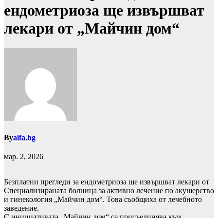
ендометриоза ще извършват
лекари от „Майчин дом“
By
alfa.bg
мар. 2, 2026
Безплатни прегледи за ендометриоза ще извършват лекари от
Специализираната болница за активно лечение по акушерство
и гинекология „Майчин дом“. Това съобщиха от лечебното
заведение.
С инициативата „Майчин дом“ се присъединява към