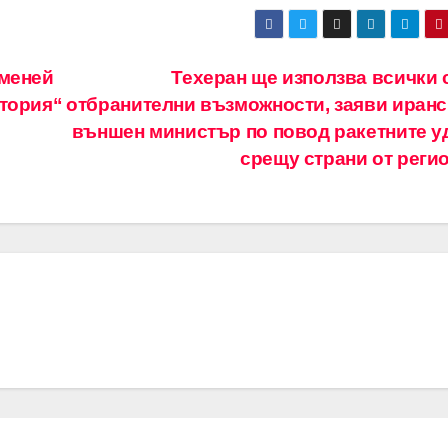
аменей
Техеран ще използва всички 
стория“
отбранителни възможности, заяви иранс
външен министър по повод ракетните у
срещу страни от реги