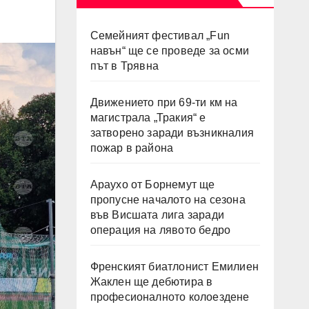
Семейният фестивал „Fun
навън“ ще се проведе за осми
път в Трявна
Движението при 69-ти км на
магистрала „Тракия“ е
затворено заради възникналия
пожар в района
Араухо от Борнемут ще
пропусне началото на сезона
във Висшата лига заради
операция на лявото бедро
Френският биатлонист Емилиен
Жаклен ще дебютира в
професионалното колоездене