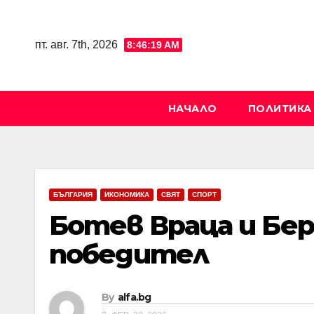
Skip
to
пт. авг. 7th, 2026
8:46:20 AM
content
НАЧАЛО
ПОЛИТИКА
БЪЛГАРИЯ
ИКОНОМИКА
СВЯТ
СПОРТ
Ботев Враца и Бер
победител
By
alfa.bg