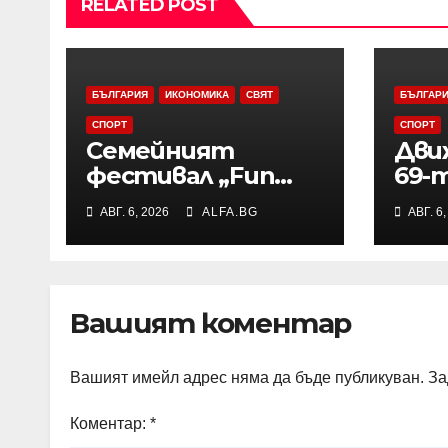
RELATED POST
БЪЛГАРИЯ
ИКОНОМИКА
СВЯТ
БЪЛГАР
СПОРТ
СПОРТ
Семейният
Дви
фестивал „Fun
69-т
навън“ ще се
маг
АВГ. 6, 2026
ALFA.BG
АВГ. 6
проведе за осми
„Тра
път в Трявна
зат
въз
пож
Вашият коментар
Вашият имейл адрес няма да бъде публикуван.
За
Коментар:
*