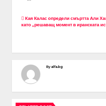
Навигация
Кая Калас определи смъртта Али Х
като „решаващ момент в иранската и
By
alfa.bg