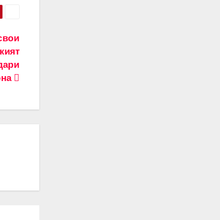
свои
кият
дари
она