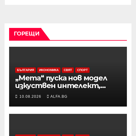
ГОРЕЩИ
БЪЛГАРИЯ
ИКОНОМИКА
СВЯТ
СПОРТ
„Мета“ пуска нов модел
изкуствен интелект,
Зукърбърг залага на ИИ с
10.08.2026
ALFA.BG
отворени кодове