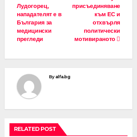
Лудогорец,
присъединяване
нападателят е в
към ЕС и
България за
отхвърля
медицински
политически
прегледи
мотивираното
By
alfa.bg
RELATED POST