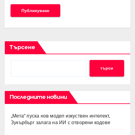
Търсене
търси
Последните новини
„Мета“ пуска нов модел изкуствен интелект,
Зукърбърг залага на ИИ с отворени кодове