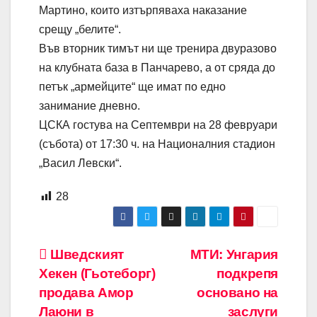
Мартино, които изтърпяваха наказание
срещу „белите“.
Във вторник тимът ни ще тренира двуразово
на клубната база в Панчарево, а от сряда до
петък „армейците“ ще имат по едно
занимание дневно.
ЦСКА гостува на Септември на 28 февруари
(събота) от 17:30 ч. на Националния стадион
„Васил Левски“.
28
Навигация
Шведският
МТИ: Унгария
Хекен (Гьотеборг)
подкрепя
продава Амор
основано на
Лаюни в
заслуги