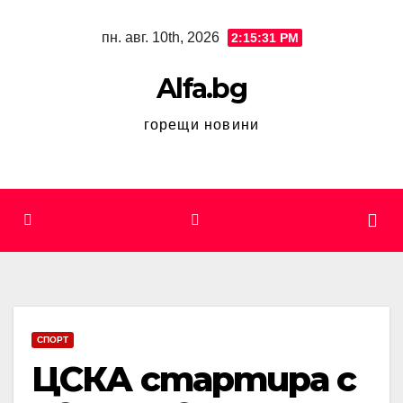
Skip
пн. авг. 10th, 2026
2:15:31 PM
to
content
Alfa.bg
горещи новини
СПОРТ
ЦСКА стартира с