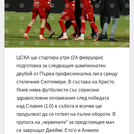
ЦСКА ще стартира утре (24 февруари)
подготовка за следващия шампионатен
двубой от Първа професионална лига срещу
столичния Септември. В състава на Христо
Янев няма футболисти със сериозни
здравословни оплаквания след победата
над Славия (1:0) в събота и всички ще
продължат да се готвят на пълни обороти. В
групата на „червените“ за предстоящия мач
се завръщат Джеймс Ето’о и Анжело