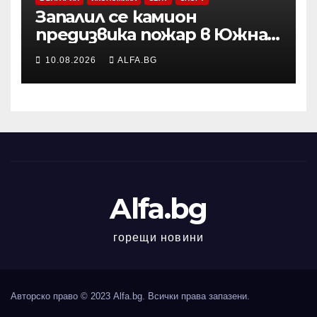
Запалил се камион
предизвика пожар в Южна
Англия
10.08.2026
ALFA.BG
Alfa.bg
горещи новини
Авторско право © 2023 Alfa.bg. Всички права запазени.