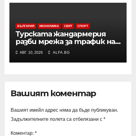
БЪЛГАРИЯ
ИКОНОМИКА
СВЯТ
СПОРТ
Турската жандармерия
разби мрежа за трафик на
мигранти, действала в
АВГ. 10, 2026
ALFA.BG
западните турски окръзи
Измир и Мугла
Вашият коментар
Вашият имейл адрес няма да бъде публикуван.
Задължителните полета са отбелязани с
*
Коментар:
*