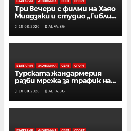
БЪЛГАРИЯ
ИКОНОМИКА
СВЯТ
СПОРТ
Три вечери с филми на Хаяо
Миядзаки и студио „Гибли“
организира филиалът на
10.08.2026
ALFA.BG
Софийския университет в
Бургас
БЪЛГАРИЯ
ИКОНОМИКА
СВЯТ
СПОРТ
Турската жандармерия
разби мрежа за трафик на
мигранти, действала в
10.08.2026
ALFA.BG
западните турски окръзи
Измир и Мугла
БЪЛГАРИЯ
ИКОНОМИКА
СВЯТ
СПОРТ