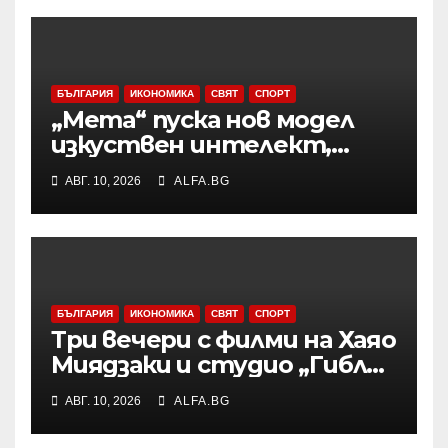
БЪЛГАРИЯ
ИКОНОМИКА
СВЯТ
СПОРТ
„Мета“ пуска нов модел
изкуствен интелект,
Зукърбърг залага на ИИ с
АВГ. 10, 2026
ALFA.BG
отворени кодове
БЪЛГАРИЯ
ИКОНОМИКА
СВЯТ
СПОРТ
Три вечери с филми на Хаяо
Миядзаки и студио „Гибли“
организира филиалът на
АВГ. 10, 2026
ALFA.BG
Софийския университет в
Бургас