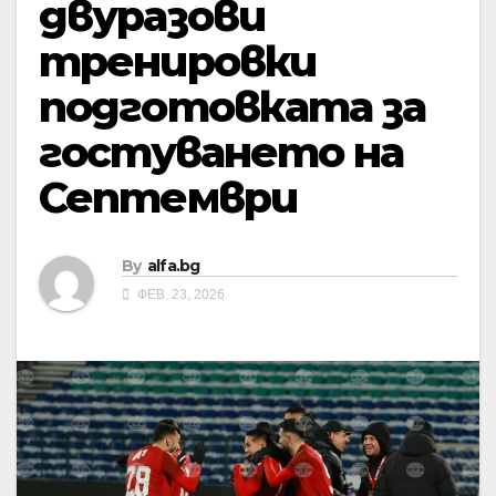
двуразови
тренировки
подготовката за
гостуването на
Септември
By
alfa.bg
ФЕВ. 23, 2026