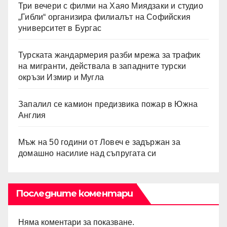
Три вечери с филми на Хаяо Миядзаки и студио
„Гибли“ организира филиалът на Софийския
университет в Бургас
Турската жандармерия разби мрежа за трафик
на мигранти, действала в западните турски
окръзи Измир и Мугла
Запалил се камион предизвика пожар в Южна
Англия
Мъж на 50 години от Ловеч е задържан за
домашно насилие над съпругата си
Последните коментари
Няма коментари за показване.