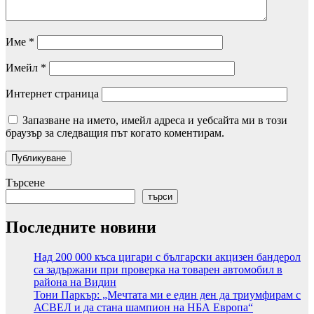
Име
*
Имейл
*
Интернет страница
Запазване на името, имейл адреса и уебсайта ми в този
браузър за следващия път когато коментирам.
Търсене
търси
Последните новини
Над 200 000 къса цигари с български акцизен бандерол
са задържани при проверка на товарен автомобил в
района на Видин
Тони Паркър: „Мечтата ми е един ден да триумфирам с
АСВЕЛ и да стана шампион на НБА Европа“