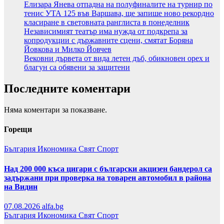
Елизара Янева отпадна на полуфиналите на турнир по
тенис УТА 125 във Варшава, ще запише ново рекордно
класиране в световната ранглиста в понеделник
Независимият театър има нужда от подкрепа за
копродукции с държавните сцени, смятат Боряна
Йовкова и Милко Йовчев
Вековни дървета от вида летен дъб, обикновен орех и
благун са обявени за защитени
Последните коментари
Няма коментари за показване.
Горещи
България
Икономика
Свят
Спорт
Над 200 000 къса цигари с български акцизен бандерол са
задържани при проверка на товарен автомобил в района
на Видин
07.08.2026
alfa.bg
България
Икономика
Свят
Спорт