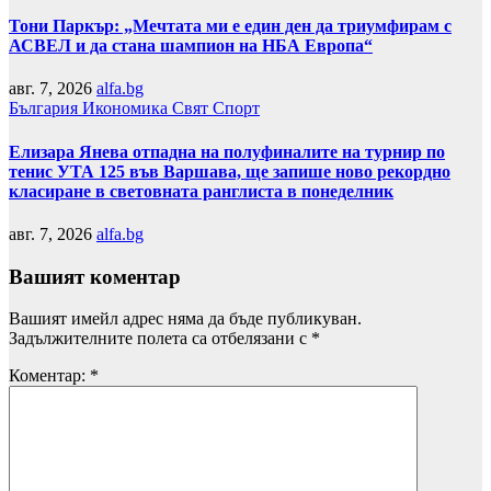
Тони Паркър: „Мечтата ми е един ден да триумфирам с
АСВЕЛ и да стана шампион на НБА Европа“
авг. 7, 2026
alfa.bg
България
Икономика
Свят
Спорт
Елизара Янева отпадна на полуфиналите на турнир по
тенис УТА 125 във Варшава, ще запише ново рекордно
класиране в световната ранглиста в понеделник
авг. 7, 2026
alfa.bg
Вашият коментар
Вашият имейл адрес няма да бъде публикуван.
Задължителните полета са отбелязани с
*
Коментар:
*