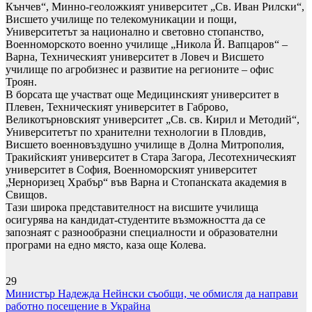
Кънчев“, Минно-геоложкият университет „Св. Иван Рилски“,
Висшето училище по телекомуникации и пощи,
Университетът за национално и световно стопанство,
Военноморското военно училище „Никола Й. Вапцаров“ –
Варна, Техническият университет в Ловеч и Висшето
училище по агробизнес и развитие на регионите – офис
Троян.
В борсата ще участват още Медицинският университет в
Плевен, Техническият университет в Габрово,
Великотърновският университет „Св. св. Кирил и Методий“,
Университетът по хранителни технологии в Пловдив,
Висшето военновъздушно училище в Долна Митрополия,
Тракийският университет в Стара Загора, Лесотехническият
университет в София, Военноморският университет
„Черноризец Храбър“ във Варна и Стопанската академия в
Свищов.
Тази широка представителност на висшите училища
осигурява на кандидат-студентите възможността да се
запознаят с разнообразни специалности и образователни
програми на едно място, каза още Колева.
29
Навигация
Министър Надежда Нейнски съобщи, че обмисля да направи
работно посещение в Украйна