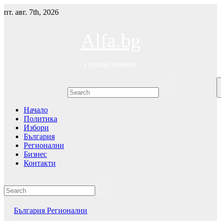
Skip
пт. авг. 7th, 2026
to
content
Alfa.bg
горещи новини
Начало
Политика
Избори
България
Регионални
Бизнес
Контакти
България
Регионални