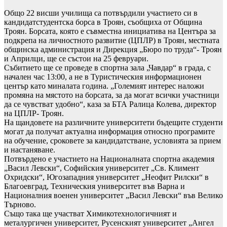
Общо 22 висши училища са потвърдили участието си в
кандидатстудентска борса в Троян, съобщиха от Община
Троян. Борсата, която е съвместна инициатива на Центъра за
подкрепа на личностното развитие (ЦПЛР) в Троян, местната
общинска администрация и Дирекция „Бюро по труда“- Троян
и Априлци, ще се състои на 25 февруари.
Събитието ще се проведе в спортна зала „Чавдар“ в града, с
начален час 13:00, а не в Туристическия информационен
център като миналата година. „Големият интерес наложи
промяна на мястото на борсата, за да могат всички участници
да се чувстват удобно“, каза за БТА Ралица Колева, директор
на ЦПЛР- Троян.
На щандовете на различните университети бъдещите студенти
могат да получат актуална информация относно програмите
на обучение, сроковете за кандидатстване, условията за прием
и настаняване.
Потвърдено е участието на Националната спортна академия
„Васил Левски“, Софийския университет „Св. Климент
Охридски“, Югозападния университет „Неофит Рилски“ в
Благоевград, Техническия университет във Варна и
Националния военен университет „Васил Левски“ във Велико
Търново.
Също така ще участват Химикотехнологичният и
металургичен университет, Русенският университет „Ангел