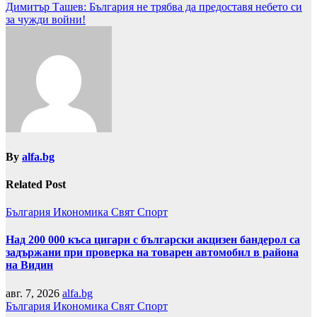
Димитър Ташев: България не трябва да предоставя небето си
за чужди войни!
By
alfa.bg
Related Post
България
Икономика
Свят
Спорт
Над 200 000 къса цигари с български акцизен бандерол са
задържани при проверка на товарен автомобил в района
на Видин
авг. 7, 2026
alfa.bg
България
Икономика
Свят
Спорт