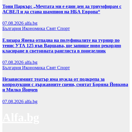
Тони Паркър: „Мечтата ми е един ден да триумфирам с
АСВЕЛ и да стана шампион на НБА Европа“
07.08.2026
alfa.bg
България
Икономика
Свят
Спорт
Елизара Янева отпадна на полуфиналите на турнир по
тенис УТА 125 във Варшава, ще запише ново рекордно
класиране в световната ранглиста в понеделник
07.08.2026
alfa.bg
България
Икономика
Свят
Спорт
Независимият театър има нужда от подкрепа за
копродукции с държавните сцени, смятат Боряна Йовкова
и Милко Йовчев
07.08.2026
alfa.bg
Alfa.bg