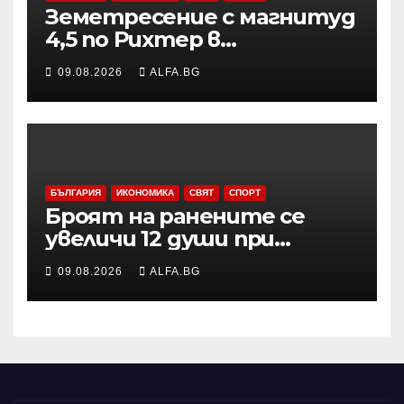
Земетресение с магнитуд
4,5 по Рихтер в
Югоизточна Турция; няма
09.08.2026
ALFA.BG
данни за пострадали и
разрушения
БЪЛГАРИЯ
ИКОНОМИКА
СВЯТ
СПОРТ
Броят на ранените се
увеличи 12 души при
нощната атака в Одеса,
09.08.2026
ALFA.BG
съобщи областният
управител