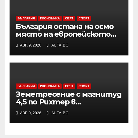
БЪЛГАРИЯ
ИКОНОМИКА
СВЯТ
СПОРТ
България остана на осмо
място на европейското
първенство по баскетбол
АВГ. 9, 2026
ALFA.BG
за девойки до 18 години в
Дивизия „В“
БЪЛГАРИЯ
ИКОНОМИКА
СВЯТ
СПОРТ
Земетресение с магнитуд
4,5 по Рихтер в
Югоизточна Турция; няма
АВГ. 9, 2026
ALFA.BG
данни за пострадали и
разрушения