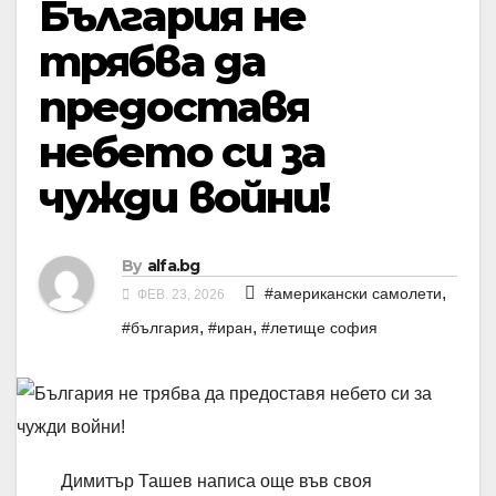
България не
трябва да
предоставя
небето си за
чужди войни!
By
alfa.bg
,
#американски самолети
ФЕВ. 23, 2026
,
,
#българия
#иран
#летище софия
Димитър Ташев написа още във своя