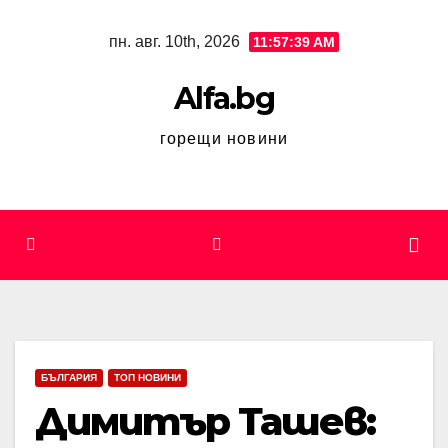
Skip
пн. авг. 10th, 2026
11:57:40 AM
to
content
Alfa.bg
горещи новини
БЪЛГАРИЯ
ТОП НОВИНИ
Димитър Ташев: