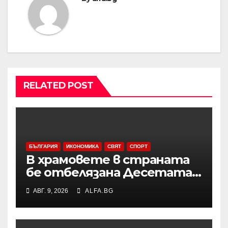
RELATED POST
БЪЛГАРИЯ
ИКОНОМИКА
СВЯТ
СПОРТ
В храмовете в страната
бе отбелязана Десетата
неделя след
АВГ. 9, 2026
ALFA.BG
Петдесетница