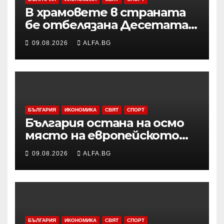
В храмовете в страната
бе отбелязана Десетата
неделя след
09.08.2026
ALFA.BG
Петдесетница
БЪЛГАРИЯ
ИКОНОМИКА
СВЯТ
СПОРТ
България остана на осмо
място на европейското
първенство по баскетбол
09.08.2026
ALFA.BG
за девойки до 18 години в
Дивизия „В“
БЪЛГАРИЯ
ИКОНОМИКА
СВЯТ
СПОРТ