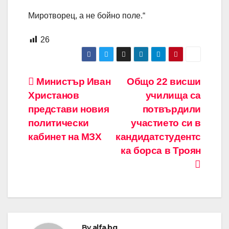
Миротворец, а не бойно поле.“
26
Навигация
Министър Иван
Общо 22 висши
Христанов
училища са
представи новия
потвърдили
политически
участието си в
кабинет на МЗХ
кандидатстудентс
ка борса в Троян
By
alfa.bg