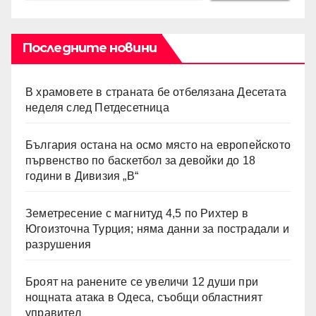
Последните новини
В храмовете в страната бе отбелязана Десетата
неделя след Петдесетница
България остана на осмо място на европейското
първенство по баскетбол за девойки до 18
години в Дивизия „В“
Земетресение с магнитуд 4,5 по Рихтер в
Югоизточна Турция; няма данни за пострадали и
разрушения
Броят на ранените се увеличи 12 души при
нощната атака в Одеса, съобщи областният
управител