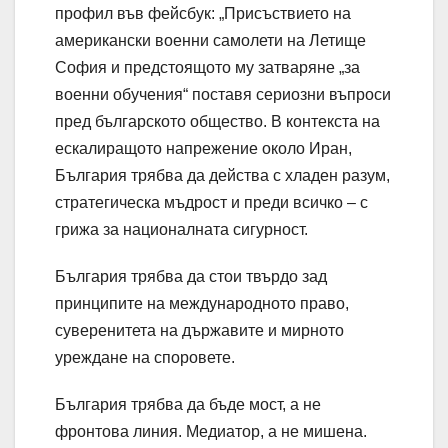
профил във фейсбук: „Присъствието на
американски военни самолети на Летище
София и предстоящото му затваряне „за
военни обучения“ поставя сериозни въпроси
пред българското общество. В контекста на
ескалиращото напрежение около Иран,
България трябва да действа с хладен разум,
стратегическа мъдрост и преди всичко – с
грижа за националната сигурност.
България трябва да стои твърдо зад
принципите на международното право,
суверенитета на държавите и мирното
уреждане на споровете.
България трябва да бъде мост, а не
фронтова линия. Медиатор, а не мишена.