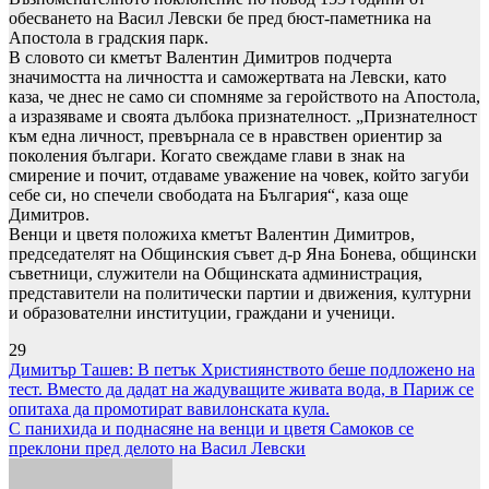
обесването на Васил Левски бе пред бюст-паметника на
Апостола в градския парк.
В словото си кметът Валентин Димитров подчерта
значимостта на личността и саможертвата на Левски, като
каза, че днес не само си спомняме за геройството на Апостола,
а изразяваме и своята дълбока признателност. „Признателност
към една личност, превърнала се в нравствен ориентир за
поколения българи. Когато свеждаме глави в знак на
смирение и почит, отдаваме уважение на човек, който загуби
себе си, но спечели свободата на България“, каза още
Димитров.
Венци и цветя положиха кметът Валентин Димитров,
председателят на Общинския съвет д-р Яна Бонева, общински
съветници, служители на Общинската администрация,
представители на политически партии и движения, културни
и образователни институции, граждани и ученици.
29
Навигация
Димитър Ташев: В петък Християнството беше подложено на
тест. Вместо да дадат на жадуващите живата вода, в Париж се
опитаха да промотират вавилонската кула.
С панихида и поднасяне на венци и цветя Самоков се
преклони пред делото на Васил Левски