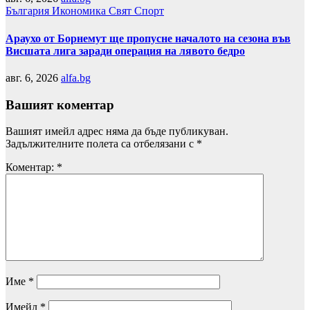
България
Икономика
Свят
Спорт
Араухо от Борнемут ще пропусне началото на сезона във
Висшата лига заради операция на лявото бедро
авг. 6, 2026
alfa.bg
Вашият коментар
Вашият имейл адрес няма да бъде публикуван.
Задължителните полета са отбелязани с
*
Коментар:
*
Име
*
Имейл
*