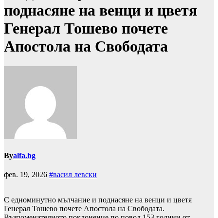
поднасяне на венци и цветя
Генерал Тошево почете
Апостола на Свободата
By
alfa.bg
фев. 19, 2026
#васил левски
С едноминутно мълчание и поднасяне на венци и цветя
Генерал Тошево почете Апостола на Свободата.
Възпоменателното поклонение по повод 153 години от