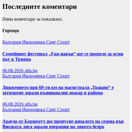
Последните коментари
Няма коментари за показване.
Горещи
България
Икономика
Свят
Спорт
Семейният фестивал „Fun навън“ ще се проведе за осми
път в Трявна
06.08.2026
alfa.bg
България
Икономика
Свят
Спорт
Движението при 69-ти км на магистрала „Тракия“ е
затворено заради възникналия пожар в района
06.08.2026
alfa.bg
България
Икономика
Свят
Спорт
Араухо от Борнемут ще пропусне началото на сезона във
Висшата лига заради операция на лявото бедро