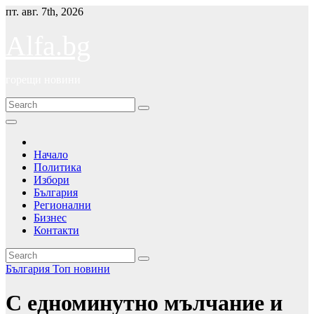
Skip
пт. авг. 7th, 2026
to
content
Alfa.bg
горещи новини
Начало
Политика
Избори
България
Регионални
Бизнес
Контакти
България
Топ новини
С едноминутно мълчание и