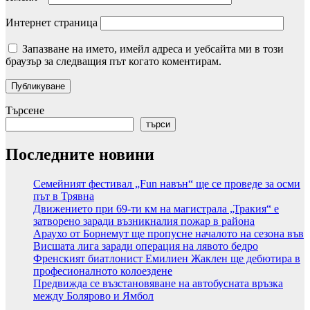
Интернет страница
Запазване на името, имейл адреса и уебсайта ми в този
браузър за следващия път когато коментирам.
Търсене
търси
Последните новини
Семейният фестивал „Fun навън“ ще се проведе за осми
път в Трявна
Движението при 69-ти км на магистрала „Тракия“ е
затворено заради възникналия пожар в района
Араухо от Борнемут ще пропусне началото на сезона във
Висшата лига заради операция на лявото бедро
Френският биатлонист Емилиен Жаклен ще дебютира в
професионалното колоездене
Предвижда се възстановяване на автобусната връзка
между Болярово и Ямбол