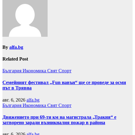
By
alfa.bg
Related Post
България
Икономика
Свят
Спорт
Семейният фестивал „Fun навън“ ще се проведе за осми
път в Трявна
авг. 6, 2026
alfa.bg
България
Икономика
Свят
Спорт
Движението при 69-ти км на магистрала „Тракия“ е
затворено заради възникналия пожар в района
авг. 6, 2026
alfa.bg