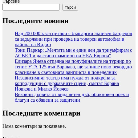
Търсене
търси
Последните новини
Над 200 000 къса цигари с български акцизен бандерол
са задържани при проверка на товарен автомобил в
района на Видин
Тони Паркър: „Мечтата ми е един ден да триумфирам с
АСВЕЛ и да стана шампион на НБА Европа“
Елизара Янева отпадна на полуфиналите на турнир по
тенис УТА 125 във Варшава, ще запише ново рекордно
класиране в световната ранглиста в понеделник
Независимият театър има нужда от подкрепа за
копродукции с държавните сцени, смятат Боряна
Йовкова и Милко Йовчев
Вековни дървета от вида летен дъб, обикновен орех и
благун са обявени за защитени
Последните коментари
Няма коментари за показване.