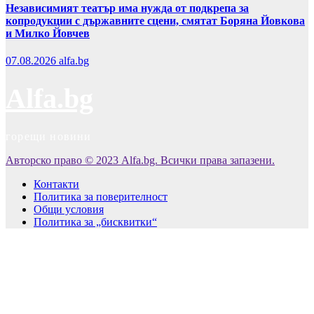
Независимият театър има нужда от подкрепа за
копродукции с държавните сцени, смятат Боряна Йовкова
и Милко Йовчев
07.08.2026
alfa.bg
Alfa.bg
горещи новини
Авторско право © 2023 Alfa.bg. Всички права запазени.
Контакти
Политика за поверителност
Общи условия
Политика за „бисквитки“