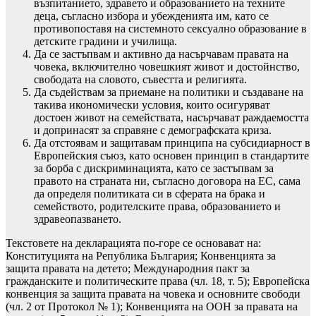
възпитанието, здравето и образованието на техните
деца, съгласно избора и убежденията им, като се
противопоставя на системното сексуално образование в
детските градини и училища.
Да се застъпвам и активно да насърчавам правата на
човека, включително човешкият живот и достойнство,
свободата на словото, съвестта и религията.
Да съдействам за приемане на политики и създаване на
такива икономически условия, които осигуряват
достоен живот на семействата, насърчават раждаемостта
и допринасят за справяне с демографската криза.
Да отстоявам и защитавам принципа на субсидиарност в
Европейския съюз, като основен принцип в стандартите
за борба с дискриминацията, като се застъпвам за
правото на страната ни, съгласно договора на ЕС, сама
да определя политиката си в сферата на брака и
семейството, родителските права, образованието и
здравеопазването.
Текстовете на декларацията по-горе се основават на:
Конституцията на Република България; Конвенцията за
защита правата на детето; Международния пакт за
гражданските и политическите права (чл. 18, т. 5); Европейска
конвенция за защита правата на човека и основните свободи
(чл. 2 от Протокол № 1); Конвенцията на ООН за правата на