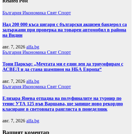
Related Post
България
Икономика
Свят
Спорт
Над 200 000 къса цигари с български акцизен бандерол са
задържани при проверка на товарен автомобил в района
на Видин
авг. 7, 2026
alfa.bg
България
Икономика
Свят
Спорт
Тони Паркър: „Мечтата ми е един ден да триумфирам с
АСВЕЛ и да стана шампион на НБА Европа“
авг. 7, 2026
alfa.bg
България
Икономика
Свят
Спорт
Елизара Янева отпадна на полуфиналите на турнир по
тенис УТА 125 във Варшава, ще запише ново рекордно
класиране в световната ранглиста в понеделник
авг. 7, 2026
alfa.bg
Вашият коментар