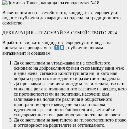
В световния ден на семейството, кандидата за евродепутат
подписа публична декларация в подрепа на традиционното
семейство.
ДЕКЛАРАЦИЯ – ГЛАСУВАЙ ЗА СЕМЕЙСТВОТО 2024
В работата си, като кандидат за евродепутат и водач на
листата за европарламент
, публично поемам
ангажимент и обещавам:
Да се застъпвам за утвърждаване на семейството,
основано на доброволния брачен съюз между един мъж
и една жена, съгласно Конституцията ни, и като най-
добрата среда за отглеждането и развитието на децата.
Да признавам различията между мъжа и жената, тяхната
уникална роля за пълноценното развитие на децата, като
се противопоставям на политики, насочени към
заличаване на половите различия в общественото
пространство чрез въвеждане на пол и полова
идентичност различни от биологичните, зачитайки
същевременно с това равнопоставеността на половете.
Да се застъпвам за зачитането на първостепенното право
и отговорност на родителите за отглеждането,