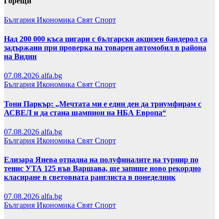
Горещи
България
Икономика
Свят
Спорт
Над 200 000 къса цигари с български акцизен бандерол са
задържани при проверка на товарен автомобил в района
на Видин
07.08.2026
alfa.bg
България
Икономика
Свят
Спорт
Тони Паркър: „Мечтата ми е един ден да триумфирам с
АСВЕЛ и да стана шампион на НБА Европа“
07.08.2026
alfa.bg
България
Икономика
Свят
Спорт
Елизара Янева отпадна на полуфиналите на турнир по
тенис УТА 125 във Варшава, ще запише ново рекордно
класиране в световната ранглиста в понеделник
07.08.2026
alfa.bg
България
Икономика
Свят
Спорт