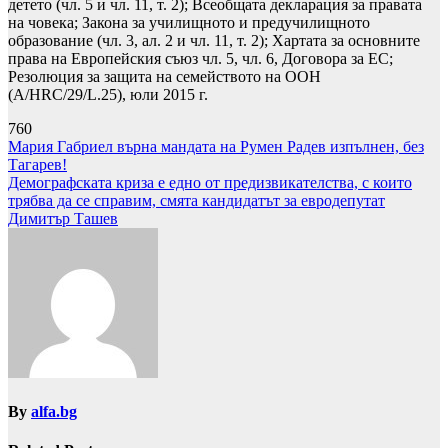
детето (чл. 5 и чл. 11, т. 2); Всеобщата декларация за правата
на човека; Закона за училищното и предучилищното
образование (чл. 3, ал. 2 и чл. 11, т. 2); Хартата за основните
права на Европейския съюз чл. 5, чл. 6, Договора за ЕС;
Резолюция за защита на семейството на ООН
(A/HRC/29/L.25), юли 2015 г.
760
Навигация
Мария Габриел върна мандата на Румен Радев изпълнен, без
Тагарев!
Демографската криза е едно от предизвикателства, с които
трябва да се справим, смята кандидатът за евродепутат
Димитър Ташев
By
alfa.bg