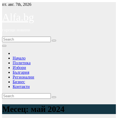
Skip
пт. авг. 7th, 2026
to
content
Alfa.bg
горещи новини
Начало
Политика
Избори
България
Регионални
Бизнес
Контакти
Месец:
май 2024