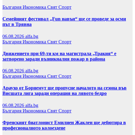
България
Икономика
Свят
Спорт
Семейният фестивал „Fun навън“ ще се проведе за осми
път в Трявна
06.08.2026
alfa.bg
България
Икономика
Свят
Спорт
Движението при 69-ти км на магистрала „Тракия“ е
затворено заради възникналия пожар в района
06.08.2026
alfa.bg
България
Икономика
Свят
Спорт
Араухо от Борнемут ще пропусне началото на сезона във
Висшата лига заради операция на лявото бедро
06.08.2026
alfa.bg
България
Икономика
Свят
Спорт
Френският биатлонист Емилиен Жаклен ще дебютира в
професионалното колоездене