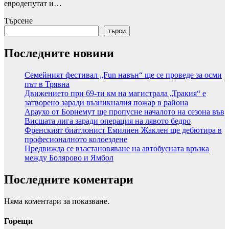
евродепутат и…
Търсене
търси
Последните новини
Семейният фестивал „Fun навън“ ще се проведе за осми
път в Трявна
Движението при 69-ти км на магистрала „Тракия“ е
затворено заради възникналия пожар в района
Араухо от Борнемут ще пропусне началото на сезона във
Висшата лига заради операция на лявото бедро
Френският биатлонист Емилиен Жаклен ще дебютира в
професионалното колоездене
Предвижда се възстановяване на автобусната връзка
между Болярово и Ямбол
Последните коментари
Няма коментари за показване.
Горещи