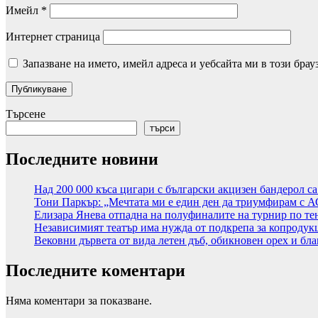
Имейл
*
Интернет страница
Запазване на името, имейл адреса и уебсайта ми в този брау
Търсене
търси
Последните новини
Над 200 000 къса цигари с български акцизен бандерол с
Тони Паркър: „Мечтата ми е един ден да триумфирам с 
Елизара Янева отпадна на полуфиналите на турнир по те
Независимият театър има нужда от подкрепа за копродук
Вековни дървета от вида летен дъб, обикновен орех и бла
Последните коментари
Няма коментари за показване.