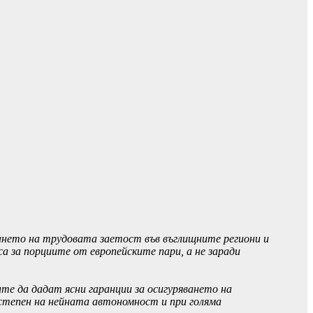
ането на трудовата заетост във въглищните региони и
а за порциите от европейските пари, а не заради
ите да дадат ясни гаранции за осигуряването на
 степен на нейната автономност и при голяма