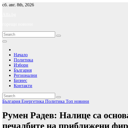
Skip
сб. авг. 8th, 2026
to
Alfa.bg
content
горещи новини
Начало
Политика
Избори
България
Регионални
Бизнес
Контакти
България
Енергетика
Политика
Топ новини
Румен Радев: Налице са основ
печалбите на приближени фи