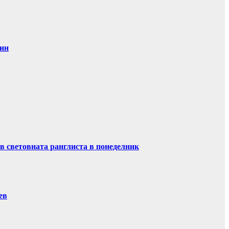
дин
в световната ранглиста в понеделник
ев