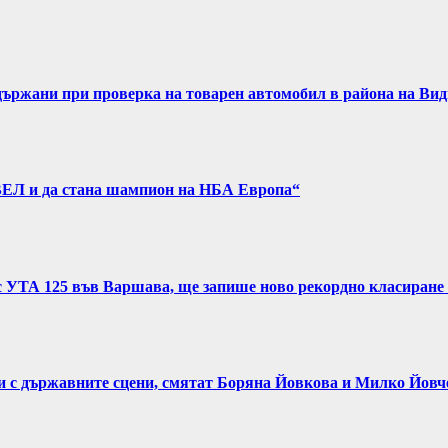
задържани при проверка на товарен автомобил в района на Ви
ВЕЛ и да стана шампион на НБА Европа“
с УТА 125 във Варшава, ще запише ново рекордно класиране 
и с държавните сцени, смятат Боряна Йовкова и Милко Йовч