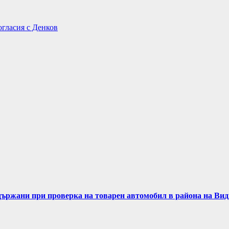
огласия с Денков
задържани при проверка на товарен автомобил в района на Ви