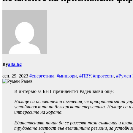
By
alfa.bg
сеп. 29, 2023
#енергетика
,
#миньори
,
#ПВУ
,
#протести
,
#Румен 
В интервю за БНТ президентът Радев заяви още:
Налице са основателни съмнения, че приоритетът на уп
устойчивостта на българската енергетика. Налице са и о
интересите на хората.
Единственият начин да се разсеят тези съмнения и плано
трудовата заетост във въглищните региони, за устойчив