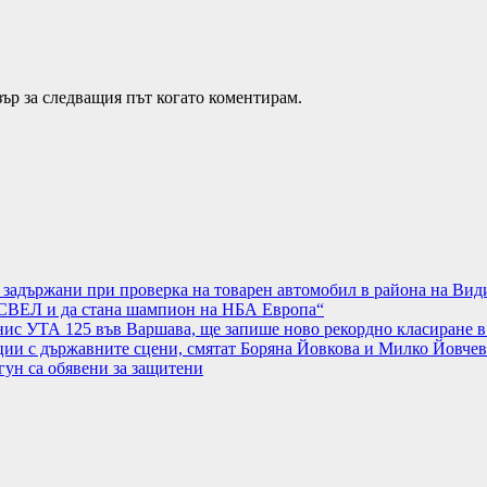
зър за следващия път когато коментирам.
а задържани при проверка на товарен автомобил в района на Вид
АСВЕЛ и да стана шампион на НБА Европа“
нис УТА 125 във Варшава, ще запише ново рекордно класиране в
ции с държавните сцени, смятат Боряна Йовкова и Милко Йовчев
гун са обявени за защитени