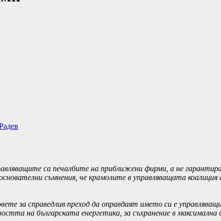
Радев
равляващите са печалбите на приближени фирми, а не гарантир
снователни съмнения, че крамолите в управляващата коалиция с
вете за справедлив преход да оправдаят името си е управляващ
остта на българската енергетика, за съхранение в максимална