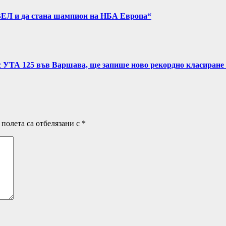
ВЕЛ и да стана шампион на НБА Европа“
с УТА 125 във Варшава, ще запише ново рекордно класиране 
полета са отбелязани с
*