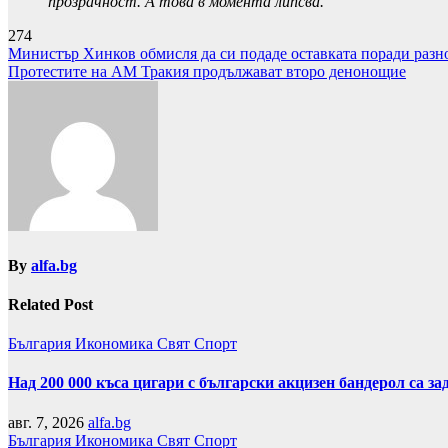
прозрачност. А това в момента липсва.
274
Навигация
Министър Хинков обмисля да си подаде оставката поради разн
Протестите на АМ Тракия продължават второ денонощие
By
alfa.bg
Related Post
България
Икономика
Свят
Спорт
Над 200 000 къса цигари с български акцизен бандерол са 
авг. 7, 2026
alfa.bg
България
Икономика
Свят
Спорт