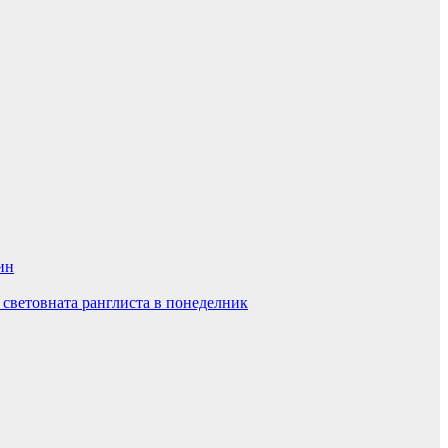
ин
 световната ранглиста в понеделник