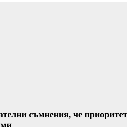
ателни съмнения, че приорите
рми