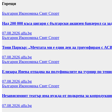
Горещи
България
Икономика
Свят
Спорт
Над 200 000 къса цигари с български акцизен бандерол са 
07.08.2026
alfa.bg
България
Икономика
Свят
Спорт
Тони Паркър: „Мечтата ми е един ден да триумфирам с АС
07.08.2026
alfa.bg
България
Икономика
Свят
Спорт
Елизара Янева отпадна на полуфиналите на турнир по тени
07.08.2026
alfa.bg
България
Икономика
Свят
Спорт
Независимият театър има нужда от подкрепа за копродукци
07.08.2026
alfa.bg