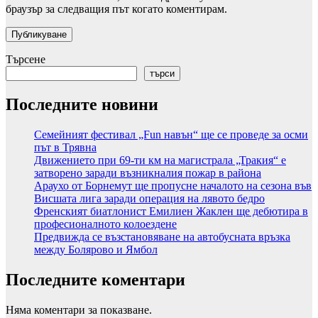
браузър за следващия път когато коментирам.
Търсене
търси
Последните новини
Семейният фестивал „Fun навън“ ще се проведе за осми
път в Трявна
Движението при 69-ти км на магистрала „Тракия“ е
затворено заради възникналия пожар в района
Араухо от Борнемут ще пропусне началото на сезона във
Висшата лига заради операция на лявото бедро
Френският биатлонист Емилиен Жаклен ще дебютира в
професионалното колоездене
Предвижда се възстановяване на автобусната връзка
между Болярово и Ямбол
Последните коментари
Няма коментари за показване.