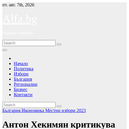
Skip
пт. авг. 7th, 2026
to
content
Alfa.bg
горещи новини
Начало
Политика
Избори
България
Регионални
Бизнес
Контакти
България
Икономика
Местни избори 2023
Антон Хекимян критикува