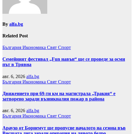
By
alfa.bg
Related Post
България
Икономика
Свят
Спорт
Семейният фестивал „Fun навън“ ще се проведе за осми
път в Трявна
авг. 6, 2026
alfa.bg
България
Икономика
Свят
Спорт
Движението при 69-ти км на магистрала „Тракия“ е
затворено заради възникналия пожар в района
авг. 6, 2026
alfa.bg
България
Икономика
Свят
Спорт
Араухо от Борнемут ще пропусне началото на сезона във
Висшата лига заради операция на лявото бедро