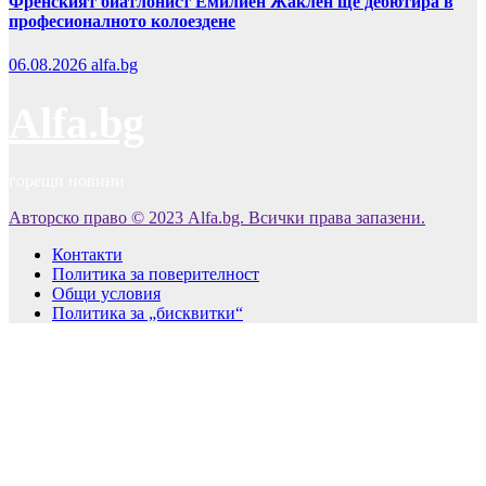
Френският биатлонист Емилиен Жаклен ще дебютира в
професионалното колоездене
06.08.2026
alfa.bg
Alfa.bg
горещи новини
Авторско право © 2023 Alfa.bg. Всички права запазени.
Контакти
Политика за поверителност
Общи условия
Политика за „бисквитки“