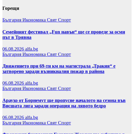
Горещи
България
Икономика
Свят
Спорт
Семейният фестивал „Fun навън“ ще се проведе за осми
път в Трявна
06.08.2026
alfa.bg
България
Икономика
Свят
Спорт
Движението при 69-ти км на магистрала „Тракия“ е
затворено заради възникналия пожар в района
06.08.2026
alfa.bg
България
Икономика
Свят
Спорт
Араухо от Борнемут ще пропусне началото на сезона във
Висшата лига заради операция на лявото бедро
06.08.2026
alfa.bg
България
Икономика
Свят
Спорт