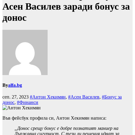
Асен Василев заради бонус за
донос
By
alfa.bg
сеп. 27, 2023
#Антон Хекимян
,
#Асен Василев
,
#Бонус за
донос
,
#Финанси
Във фейсбук профила си, Антон Хекимян написа:
„Донос срещу бонус е добре познатият маниер на
Държавна сигурност. С тези ли решения идват за