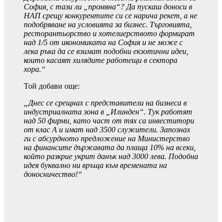
София, с тази ли „промяна“? Да пускаш доноси в
НАП срещу конкурентите си се нарича рекет, а не
подобряване на условията за бизнес. Търговията,
ресторантьорство и хотелиерството формират
над 1/5 от икономиката на София и не може с
лека ръка да се взимат подобни екзотични идеи,
които касаят хилядите работещи в сектора
хора.“
Той добави още:
„Днес се срещнах с представители на бизнеса в
индустриалната зона в „Илинден“. Тук работят
над 50 фирми, като част от тях са инвеститори
от клас А и имат над 3500 служители. Запознах
ги с абсурдното предложение на Министерство
на финансите държавата да плаща 10% на всеки,
който разкрие укрит данък над 3000 лева. Подобна
идея буквално ни връща към времената на
доносничество!“