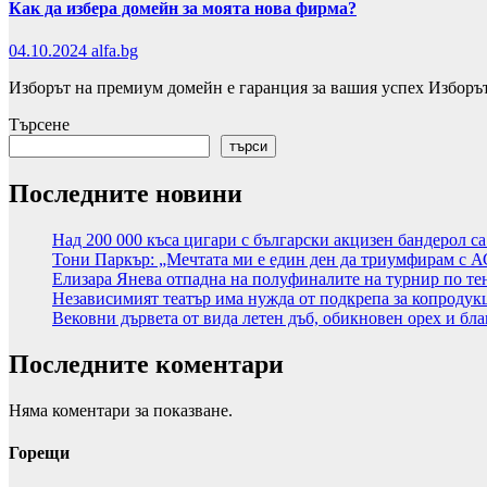
Как да избера домейн за моята нова фирма?
04.10.2024
alfa.bg
Изборът на премиум домейн е гаранция за вашия успех Изборъ
Търсене
търси
Последните новини
Над 200 000 къса цигари с български акцизен бандерол с
Тони Паркър: „Мечтата ми е един ден да триумфирам с 
Елизара Янева отпадна на полуфиналите на турнир по те
Независимият театър има нужда от подкрепа за копродук
Вековни дървета от вида летен дъб, обикновен орех и бла
Последните коментари
Няма коментари за показване.
Горещи