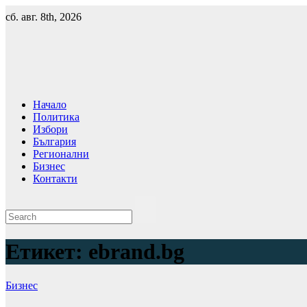
Skip
сб. авг. 8th, 2026
to
content
Начало
Политика
Избори
България
Регионални
Бизнес
Контакти
Етикет:
ebrand.bg
Бизнес