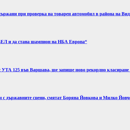
задържани при проверка на товарен автомобил в района на Ви
ВЕЛ и да стана шампион на НБА Европа“
с УТА 125 във Варшава, ще запише ново рекордно класиране 
и с държавните сцени, смятат Боряна Йовкова и Милко Йовч