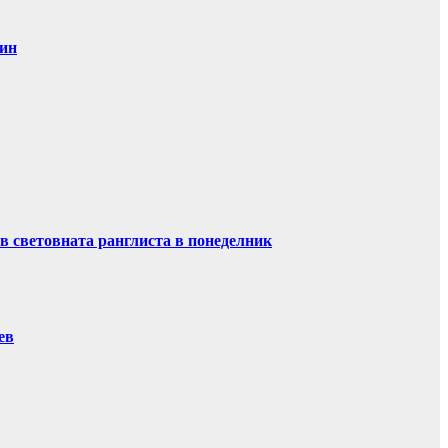
дин
в световната ранглиста в понеделник
ев