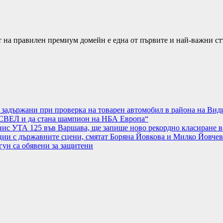
т на правилен премиум домейн е една от първите и най-важни с
а задържани при проверка на товарен автомобил в района на Вид
АСВЕЛ и да стана шампион на НБА Европа“
нис УТА 125 във Варшава, ще запише ново рекордно класиране в
ции с държавните сцени, смятат Боряна Йовкова и Милко Йовчев
гун са обявени за защитени