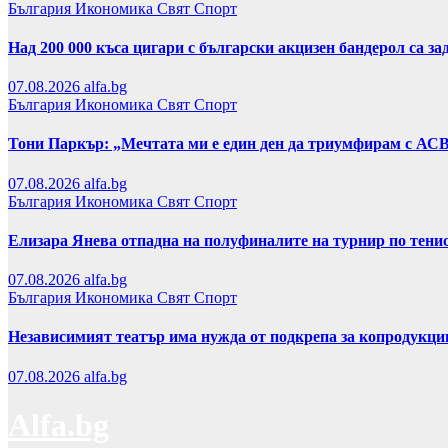
България
Икономика
Свят
Спорт
Над 200 000 къса цигари с български акцизен бандерол са 
07.08.2026
alfa.bg
България
Икономика
Свят
Спорт
Тони Паркър: „Мечтата ми е един ден да триумфирам с АС
07.08.2026
alfa.bg
България
Икономика
Свят
Спорт
Елизара Янева отпадна на полуфиналите на турнир по тени
07.08.2026
alfa.bg
България
Икономика
Свят
Спорт
Независимият театър има нужда от подкрепа за копродукци
07.08.2026
alfa.bg
Alfa.bg