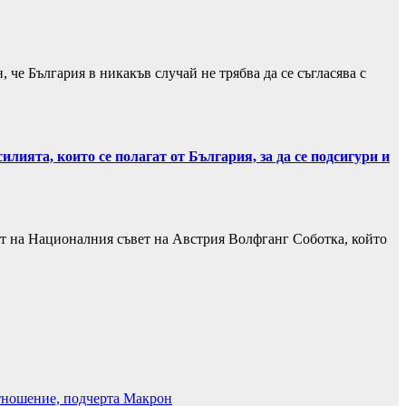
че България в никакъв случай не трябва да се съгласява с
лията, които се полагат от България, за да се подсигури и
елят на Националния съвет на Австрия Волфганг Соботка, който
отношение, подчерта Макрон