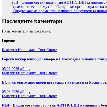
РЗИ – Видин организира лятна АНТИСПИН кампания с б
Археологическият музей в Сандански организира лятна ш
„Продължаваме промяната“ е против обществената поръчка
Последните коментари
Няма коментари за показване.
Горещи
България
Икономика
Свят
Спорт
Горски пожар близо до Вльора в Югозападна Албания бушу
05.08.2026
alfa.bg
България
Икономика
Свят
Спорт
ЕС и неговите партньори ще засилят натиска над Русия чр
05.08.2026
alfa.bg
България
Икономика
Свят
Спорт
РЗИ – Видин организира лятна АНТИСПИН кампания с безп