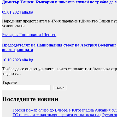
Димитър Ташев: България в никакъв случай не трябва да с
05.01.2024
alfa.bg
Народният представител в 47-ия парламент Димитър Ташев публи
условията на…
България
Топ новини
Шенген
Председателят на Националния съвет на Австрия Волфганг Со
опази границата
10.10.2023
alfa.bg
Трябва да се оценят усилията, които се полагат от българска с
заедно с…
Търсене
търси
Последните новини
Горски пожар близо до Вльора в Югозападна Албания б
ЕС и неговите партньори ще засилят натиска над Русия 