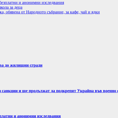
езплатни и анонимни изследвания
кола за деца
, обявена от Народното събрание, за кафе, чай и ядки
ва до жилищни сгради
ез санкции и ще продължат да подкрепят Украйна във военно
латни и анонимни изследвания