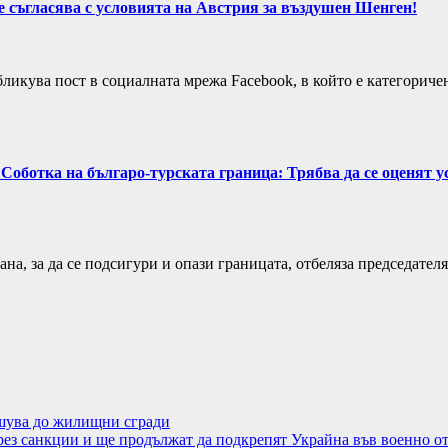
е съгласява с условията на Австрия за въздушен Шенген!
кува пост в социалната мрежа Facebook, в който е категоричен, 
ботка на българо-турската граница: Трябва да се оценят уси
трана, за да се подсигури и опази границата, отбеляза председат
ушува до жилищни сгради
чрез санкции и ще продължат да подкрепят Украйна във военно 