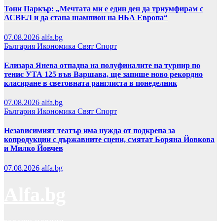
Тони Паркър: „Мечтата ми е един ден да триумфирам с
АСВЕЛ и да стана шампион на НБА Европа“
07.08.2026
alfa.bg
България
Икономика
Свят
Спорт
Елизара Янева отпадна на полуфиналите на турнир по
тенис УТА 125 във Варшава, ще запише ново рекордно
класиране в световната ранглиста в понеделник
07.08.2026
alfa.bg
България
Икономика
Свят
Спорт
Независимият театър има нужда от подкрепа за
копродукции с държавните сцени, смятат Боряна Йовкова
и Милко Йовчев
07.08.2026
alfa.bg
Alfa.bg