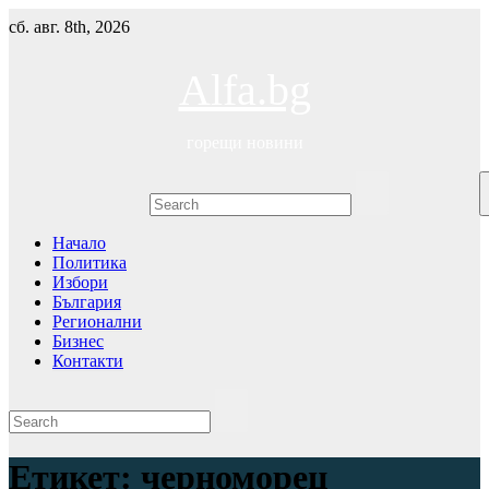
Skip
сб. авг. 8th, 2026
to
content
Alfa.bg
горещи новини
Начало
Политика
Избори
България
Регионални
Бизнес
Контакти
Етикет:
черноморец