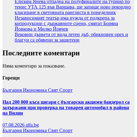
Елизара Янева отпадна на полуфиналите на турнир по
тенис УТА 125 във Варшава, ще запише ново рекордно
класиране в световната ранглиста в понеделник
Независимият театър има нужда от подкрепа за
копродукции с държавните сцени, смятат Боряна
Йовкова и Милко Йовчев
Вековни дървета от вида летен дъб, обикновен орех и
благун са обявени за защитени
Последните коментари
Няма коментари за показване.
Горещи
България
Икономика
Свят
Спорт
Над 200 000 къса цигари с български акцизен бандерол са
задържани при проверка на товарен автомобил в района
на Видин
07.08.2026
alfa.bg
България
Икономика
Свят
Спорт