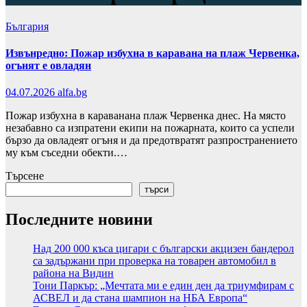
България
Извънредно: Пожар избухна в каравана на плаж Червенка,
огънят е овладян
04.07.2026
alfa.bg
Пожар избухна в караванана плаж Червенка днес. На място
незабавно са изпратени екипи на пожарната, които са успели
бързо да овладеят огъня и да предотвратят разпространението
му към съседни обекти.…
Търсене
търси
Последните новини
Над 200 000 къса цигари с български акцизен бандерол
са задържани при проверка на товарен автомобил в
района на Видин
Тони Паркър: „Мечтата ми е един ден да триумфирам с
АСВЕЛ и да стана шампион на НБА Европа“