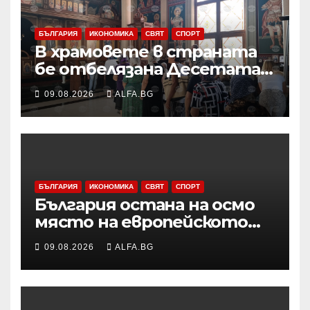
БЪЛГАРИЯ
ИКОНОМИКА
СВЯТ
СПОРТ
В храмовете в страната
бе отбелязана Десетата
неделя след
09.08.2026
ALFA.BG
Петдесетница
БЪЛГАРИЯ
ИКОНОМИКА
СВЯТ
СПОРТ
България остана на осмо
място на европейското
първенство по баскетбол
09.08.2026
ALFA.BG
за девойки до 18 години в
Дивизия „В“