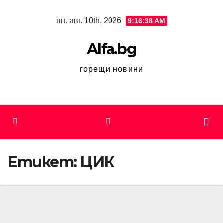
Skip
пн. авг. 10th, 2026
9:16:38 AM
to
content
Alfa.bg
горещи новини
Етикет:
ЦИК