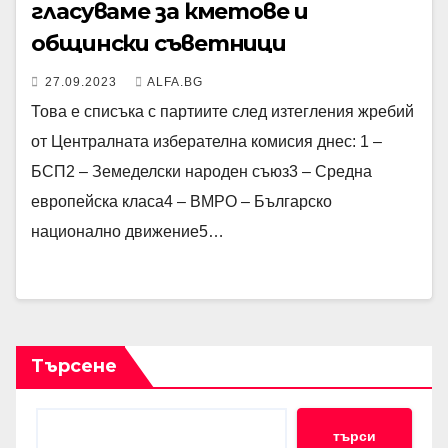
гласуваме за кметове и
общински съветници
27.09.2023
ALFA.BG
Това е списъка с партиите след изтегления жребий
от Централната изберателна комисия днес: 1 –
БСП2 – Земеделски народен съюз3 – Средна
европейска класа4 – ВМРО – Българско
национално движение5…
Търсене
търси