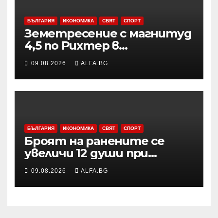
БЪЛГАРИЯ
ИКОНОМИКА
СВЯТ
СПОРТ
Земетресение с магнитуд
4,5 по Рихтер в
Югоизточна Турция; няма
09.08.2026
ALFA.BG
данни за пострадали и
разрушения
БЪЛГАРИЯ
ИКОНОМИКА
СВЯТ
СПОРТ
Броят на ранените се
увеличи 12 души при
нощната атака в Одеса,
09.08.2026
ALFA.BG
съобщи областният
управител