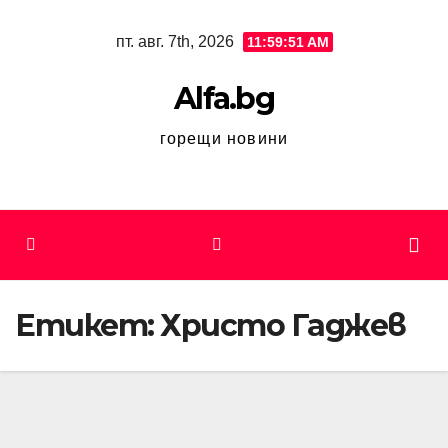
Skip
пт. авг. 7th, 2026
11:59:51 AM
to
content
Alfa.bg
горещи новини
Етикет:
Христо Гаджев