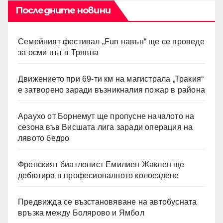
Последните новини
Семейният фестивал „Fun навън“ ще се проведе
за осми път в Трявна
Движението при 69-ти км на магистрала „Тракия“
е затворено заради възникналия пожар в района
Араухо от Борнемут ще пропусне началото на
сезона във Висшата лига заради операция на
лявото бедро
Френският биатлонист Емилиен Жаклен ще
дебютира в професионалното колоездене
Предвижда се възстановяване на автобусната
връзка между Болярово и Ямбол