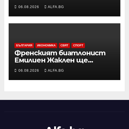
сезона във Висшата лига
06.08.2026
ALFA.BG
заради операция на лявото
бедро
БЪЛГАРИЯ
ИКОНОМИКА
СВЯТ
СПОРТ
Френският биатлонист
Емилиен Жаклен ще
дебютира в
06.08.2026
ALFA.BG
професионалното
колоездене