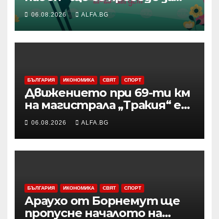
осми път в Трявна
06.08.2026
ALFA.BG
БЪЛГАРИЯ
ИКОНОМИКА
СВЯТ
СПОРТ
Движението при 69-ти км
на магистрала „Тракия“ е
затворено заради
06.08.2026
ALFA.BG
възникналия пожар в
района
БЪЛГАРИЯ
ИКОНОМИКА
СВЯТ
СПОРТ
Араухо от Борнемут ще
пропусне началото на