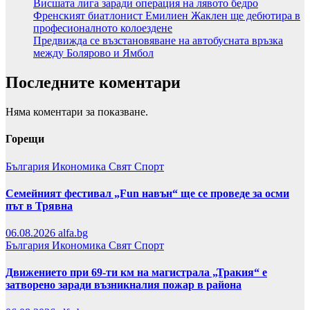
Висшата лига заради операция на лявото бедро
Френският биатлонист Емилиен Жаклен ще дебютира в
професионалното колоездене
Предвижда се възстановяване на автобусната връзка
между Болярово и Ямбол
Последните коментари
Няма коментари за показване.
Горещи
България
Икономика
Свят
Спорт
Семейният фестивал „Fun навън“ ще се проведе за осми
път в Трявна
06.08.2026
alfa.bg
България
Икономика
Свят
Спорт
Движението при 69-ти км на магистрала „Тракия“ е
затворено заради възникналия пожар в района