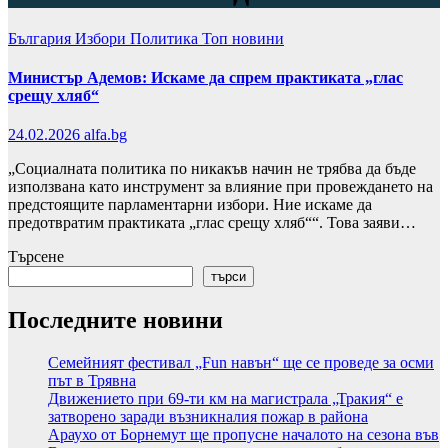
България
Избори
Политика
Топ новини
Министър Адемов: Искаме да спрем практиката „глас
срещу хляб“
24.02.2026
alfa.bg
„Социалната политика по никакъв начин не трябва да бъде
използвана като инструмент за влияние при провеждането на
предстоящите парламентарни избори. Ние искаме да
предотвратим практиката „глас срещу хляб““. Това заяви…
Търсене
търси
Последните новини
Семейният фестивал „Fun навън“ ще се проведе за осми
път в Трявна
Движението при 69-ти км на магистрала „Тракия“ е
затворено заради възникналия пожар в района
Араухо от Борнемут ще пропусне началото на сезона във