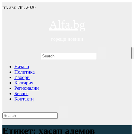
Skip
пт. авг. 7th, 2026
to
content
Alfa.bg
горещи новини
Начало
Политика
Избори
България
Регионални
Бизнес
Контакти
Етикет:
хасан адемов