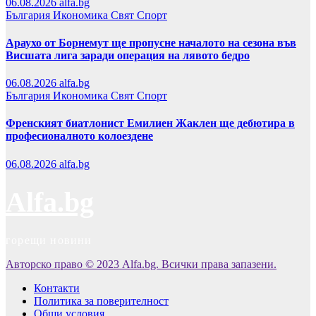
06.08.2026
alfa.bg
България
Икономика
Свят
Спорт
Араухо от Борнемут ще пропусне началото на сезона във
Висшата лига заради операция на лявото бедро
06.08.2026
alfa.bg
България
Икономика
Свят
Спорт
Френският биатлонист Емилиен Жаклен ще дебютира в
професионалното колоездене
06.08.2026
alfa.bg
Alfa.bg
горещи новини
Авторско право © 2023 Alfa.bg. Всички права запазени.
Контакти
Политика за поверителност
Общи условия