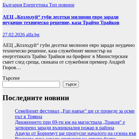
България
Енергетика
Топ новини
АЕЦ „Козлодуй“ губи десетки милиони евро заради
неудачно техническо решение, каза Трайчо Трайков
27.02.2026
alfa.bg
АЕЦ „Козлодуй“ губи десетки милиони евро заради неудачно
техническо решение, каза служебният министър на
енергетиката Трайко Трайков на брифинг в Министерския
съвет след среща, свикана от служебния премиер Андрей
Гюров…
Търсене
търси
Последните новини
Семейният фестивал „Fun навън“ ще се проведе за осми
път в Трявна
Движението при 69-ти км на магистрала „Тракия“ е
затворено заради възникналия пожар в района
Араухо от Борнемут ще пропусне началото на сезона във
Висшата лига заради операция на лявото бедро