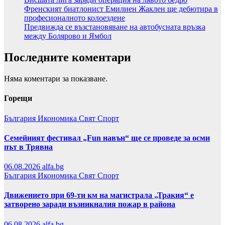
Френският биатлонист Емилиен Жаклен ще дебютира в
професионалното колоездене
Предвижда се възстановяване на автобусната връзка
между Болярово и Ямбол
Последните коментари
Няма коментари за показване.
Горещи
България
Икономика
Свят
Спорт
Семейният фестивал „Fun навън“ ще се проведе за осми
път в Трявна
06.08.2026
alfa.bg
България
Икономика
Свят
Спорт
Движението при 69-ти км на магистрала „Тракия“ е
затворено заради възникналия пожар в района
06.08.2026
alfa.bg