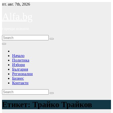
Skip
пт. авг. 7th, 2026
to
content
Alfa.bg
горещи новини
Начало
Политика
Избори
България
Регионални
Бизнес
Контакти
Етикет:
Трайко Трайков