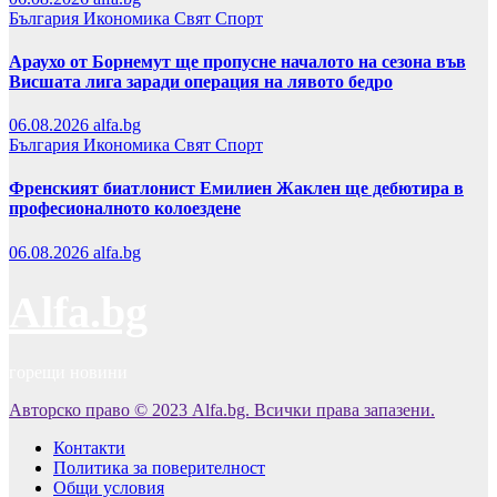
България
Икономика
Свят
Спорт
Араухо от Борнемут ще пропусне началото на сезона във
Висшата лига заради операция на лявото бедро
06.08.2026
alfa.bg
България
Икономика
Свят
Спорт
Френският биатлонист Емилиен Жаклен ще дебютира в
професионалното колоездене
06.08.2026
alfa.bg
Alfa.bg
горещи новини
Авторско право © 2023 Alfa.bg. Всички права запазени.
Контакти
Политика за поверителност
Общи условия