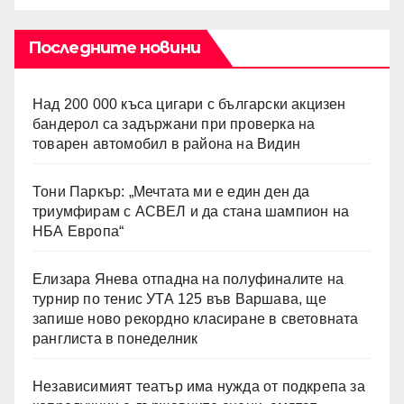
Последните новини
Над 200 000 къса цигари с български акцизен
бандерол са задържани при проверка на
товарен автомобил в района на Видин
Тони Паркър: „Мечтата ми е един ден да
триумфирам с АСВЕЛ и да стана шампион на
НБА Европа“
Елизара Янева отпадна на полуфиналите на
турнир по тенис УТА 125 във Варшава, ще
запише ново рекордно класиране в световната
ранглиста в понеделник
Независимият театър има нужда от подкрепа за