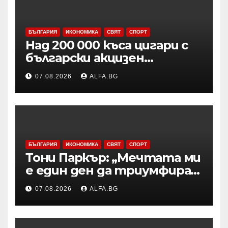
БЪЛГАРИЯ
ИКОНОМИКА
СВЯТ
СПОРТ
Над 200 000 къса цигари с
български акцизен
бандерол са задържани при
07.08.2026
ALFA.BG
проверка на товарен
автомобил в района на
Видин
БЪЛГАРИЯ
ИКОНОМИКА
СВЯТ
СПОРТ
Тони Паркър: „Мечтата ми
е един ден да триумфирам
с АСВЕЛ и да стана
07.08.2026
ALFA.BG
шампион на НБА Европа“