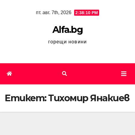
Skip
пт. авг. 7th, 2026
2:38:10 PM
to
content
Alfa.bg
горещи новини
Етикет:
Тихомир Янакиев