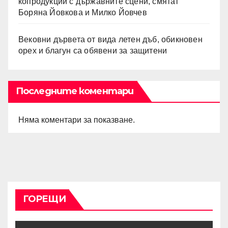
копродукции с държавните сцени, смятат
Боряна Йовкова и Милко Йовчев
Вековни дървета от вида летен дъб, обикновен
орех и благун са обявени за защитени
Последните коментари
Няма коментари за показване.
ГОРЕЩИ