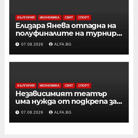
БЪЛГАРИЯ
ИКОНОМИКА
СВЯТ
СПОРТ
Елизара Янева отпадна на
полуфиналите на турнир
по тенис УТА 125 във
07.08.2026
ALFA.BG
Варшава, ще запише ново
рекордно класиране в
световната ранглиста в
понеделник
БЪЛГАРИЯ
ИКОНОМИКА
СВЯТ
СПОРТ
Независимият театър
има нужда от подкрепа за
копродукции с
07.08.2026
ALFA.BG
държавните сцени,
смятат Боряна Йовкова и
Милко Йовчев