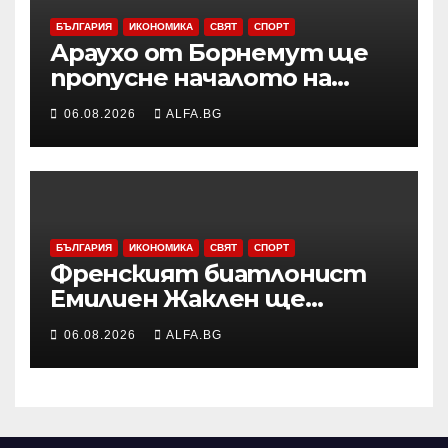
БЪЛГАРИЯ
ИКОНОМИКА
СВЯТ
СПОРТ
Араухо от Борнемут ще
пропусне началото на
сезона във Висшата лига
06.08.2026
ALFA.BG
заради операция на лявото
бедро
БЪЛГАРИЯ
ИКОНОМИКА
СВЯТ
СПОРТ
Френският биатлонист
Емилиен Жаклен ще
дебютира в
06.08.2026
ALFA.BG
професионалното
колоездене