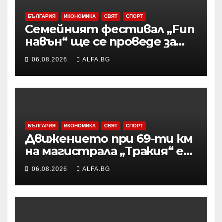
БЪЛГАРИЯ
ИКОНОМИКА
СВЯТ
СПОРТ
Семейният фестивал „Fun
навън“ ще се проведе за
осми път в Трявна
06.08.2026
ALFA.BG
БЪЛГАРИЯ
ИКОНОМИКА
СВЯТ
СПОРТ
Движението при 69-ти км
на магистрала „Тракия“ е
затворено заради
06.08.2026
ALFA.BG
възникналия пожар в
района