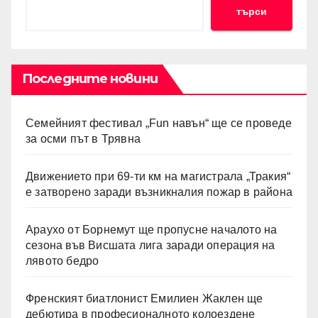
търси
Последните новини
Семейният фестивал „Fun навън“ ще се проведе
за осми път в Трявна
Движението при 69-ти км на магистрала „Тракия“
е затворено заради възникналия пожар в района
Араухо от Борнемут ще пропусне началото на
сезона във Висшата лига заради операция на
лявото бедро
Френският биатлонист Емилиен Жаклен ще
дебютира в професионалното колоездене