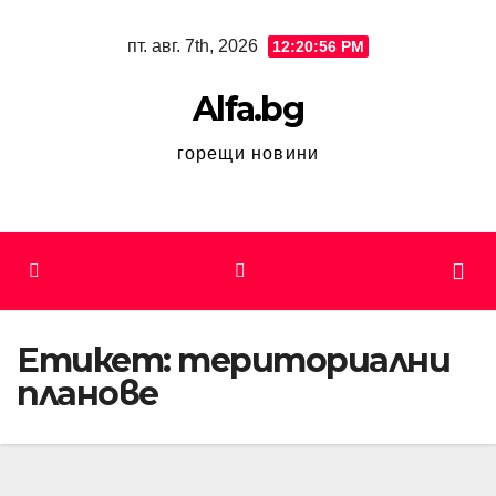
Skip
пт. авг. 7th, 2026
12:20:56 PM
to
content
Alfa.bg
горещи новини
Етикет:
териториални
планове