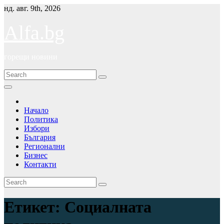
Skip
нд. авг. 9th, 2026
to
content
Alfa.bg
горещи новини
Начало
Политика
Избори
България
Регионални
Бизнес
Контакти
Етикет:
Социалната