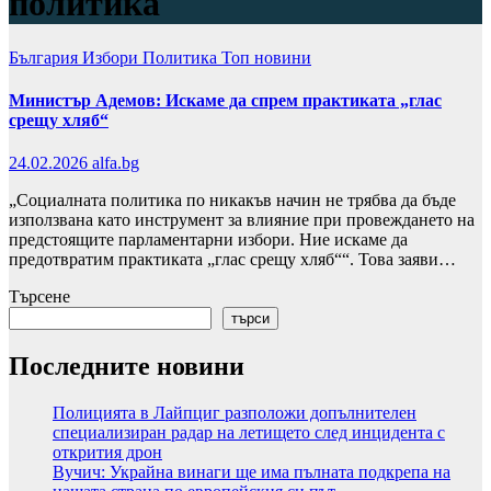
политика
България
Избори
Политика
Топ новини
Министър Адемов: Искаме да спрем практиката „глас
срещу хляб“
24.02.2026
alfa.bg
„Социалната политика по никакъв начин не трябва да бъде
използвана като инструмент за влияние при провеждането на
предстоящите парламентарни избори. Ние искаме да
предотвратим практиката „глас срещу хляб““. Това заяви…
Търсене
търси
Последните новини
Полицията в Лайпциг разположи допълнителен
специализиран радар на летището след инцидента с
открития дрон
Вучич: Украйна винаги ще има пълната подкрепа на