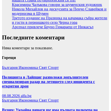
нашата страна по европейския си път
Красимира Чалъкова говори за шуменския художник
Никола Михайлов на дискусията за Пенчо Славейков и
модернизма в Шумен
Третото издание на Празника на качамака събра жители
и гости в пернишкото село Черна гора
Арсенал привлече Бруно Гимараеш от Нюкасъл
Последните коментари
Няма коментари за показване.
Горещи
България
Икономика
Свят
Спорт
Полицията в Лайпциг разположи допълнителен
специализиран радар на летището след инцидента с
открития дрон
08.08.2026
alfa.bg
България
Икономика
Свят
Спорт
Вучич: Украйна винаги ще има пълната подкрепа на