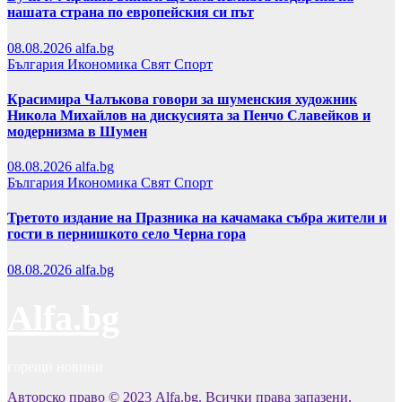
нашата страна по европейския си път
08.08.2026
alfa.bg
България
Икономика
Свят
Спорт
Красимира Чалъкова говори за шуменския художник
Никола Михайлов на дискусията за Пенчо Славейков и
модернизма в Шумен
08.08.2026
alfa.bg
България
Икономика
Свят
Спорт
Третото издание на Празника на качамака събра жители и
гости в пернишкото село Черна гора
08.08.2026
alfa.bg
Alfa.bg
горещи новини
Авторско право © 2023 Alfa.bg. Всички права запазени.