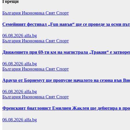
Горещи
България
Икономика
Свят
Спорт
Семейният фестивал „Fun навън“ ще се проведе за осми пъ
06.08.2026
alfa.bg
България
Икономика
Свят
Спорт
Движението при 69-ти км на магистрала „Тракия“ е затвор
06.08.2026
alfa.bg
България
Икономика
Свят
Спорт
Араухо от Борнемут ще пропусне началото на сезона във Ви
06.08.2026
alfa.bg
България
Икономика
Свят
Спорт
Френският биатлонист Емилиен Жаклен ще дебютира в про
06.08.2026
alfa.bg