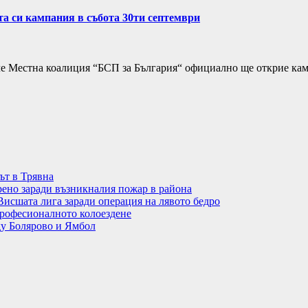
а си кампания в събота 30ти септември
че Mестна коалиция “БСП за България“ официално ще открие кам
ът в Трявна
рено заради възникналия пожар в района
Висшата лига заради операция на лявото бедро
рофесионалното колоездене
ду Болярово и Ямбол