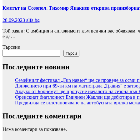
Кметът на Созопол, Тихомир Янакиев открива предизборнат
28.09.2023
alfa.bg
Той заяви: С амбиция и ангажимент към всички вас обявявам, 
е да…
Търсене
търси
Последните новини
Семейният фестивал „Fun навън“ ще се проведе за осми п
Движението при 69-ти км на магистрала „Тракия“ е затво
Араухо от Борнемут ще пропусне началото на сезона във 
Френският биатлонист Емилиен Жаклен ще дебютира в п
Предвижда се възстановяване на автобусната връзка меж
Последните коментари
Няма коментари за показване.