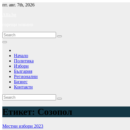
Skip
пт. авг. 7th, 2026
to
Alfa.bg
content
горещи новини
Начало
Политика
Избори
България
Регионални
Бизнес
Контакти
Етикет:
Созопол
Местни избори 2023