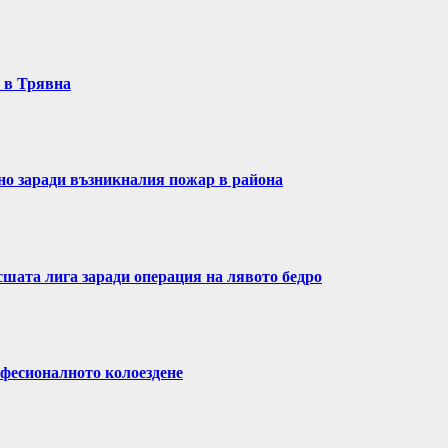
т в Трявна
ено заради възникналия пожар в района
сшата лига заради операция на лявото бедро
фесионалното колоездене