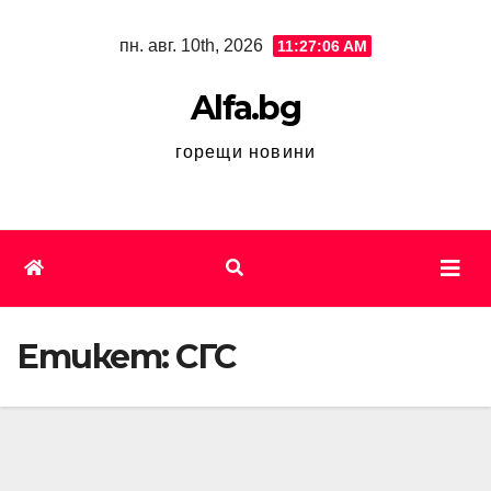
Skip
пн. авг. 10th, 2026
11:27:07 AM
to
content
Alfa.bg
горещи новини
Етикет:
СГС