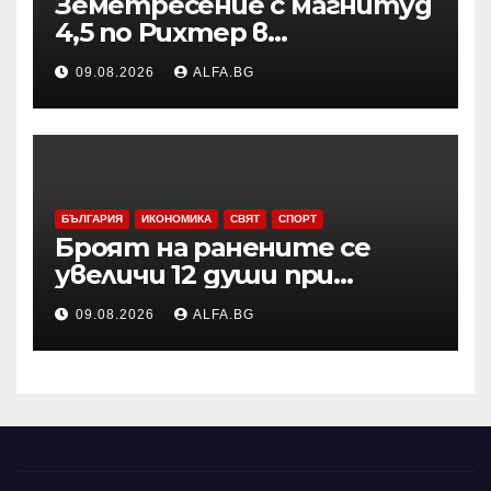
Земетресение с магнитуд
4,5 по Рихтер в
Югоизточна Турция; няма
09.08.2026
ALFA.BG
данни за пострадали и
разрушения
БЪЛГАРИЯ
ИКОНОМИКА
СВЯТ
СПОРТ
Броят на ранените се
увеличи 12 души при
нощната атака в Одеса,
09.08.2026
ALFA.BG
съобщи областният
управител