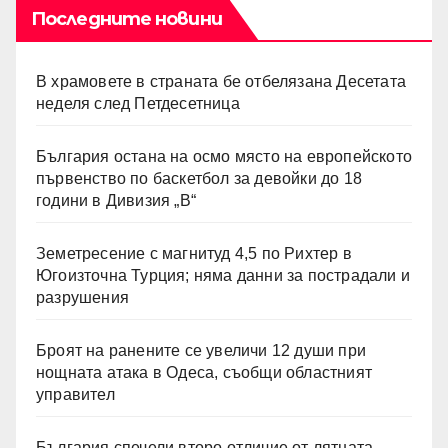
Последните новини
В храмовете в страната бе отбелязана Десетата
неделя след Петдесетница
България остана на осмо място на европейското
първенство по баскетбол за девойки до 18
години в Дивизия „В“
Земетресение с магнитуд 4,5 по Рихтер в
Югоизточна Турция; няма данни за пострадали и
разрушения
Броят на ранените се увеличи 12 души при
нощната атака в Одеса, съобщи областният
управител
България спечели второ отличие от лятната