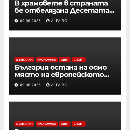
В храмовете в страната
бе отбелязана Десетата
неделя след
09.08.2026
ALFA.BG
Петдесетница
БЪЛГАРИЯ
ИКОНОМИКА
СВЯТ
СПОРТ
България остана на осмо
място на европейското
първенство по баскетбол
09.08.2026
ALFA.BG
за девойки до 18 години в
Дивизия „В“
БЪЛГАРИЯ
ИКОНОМИКА
СВЯТ
СПОРТ